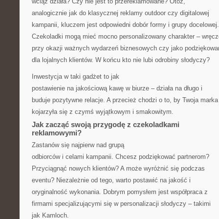
wciąż działa? Czy nie jest to przereklamowane? Otóż,
analogicznie jak do klasycznej reklamy outdoor czy digitalowej
kampanii, kluczem jest odpowiedni dobór formy i grupy docelowej.
Czekoladki mogą mieć mocno personalizowany charakter – wręc
przy okazji ważnych wydarzeń biznesowych czy jako podziękowa
dla lojalnych klientów. W końcu kto nie lubi odrobiny słodyczy?
Inwestycja w taki gadżet to jak
postawienie na jakościową kawę w biurze – działa na długo i
buduje pozytywne relacje. A przecież chodzi o to, by Twoja marka
kojarzyła się z czymś wyjątkowym i smakowitym.
Jak zacząć swoją przygodę z czekoladkami
reklamowymi?
Zastanów się najpierw nad grupą
odbiorców i celami kampanii. Chcesz podziękować partnerom?
Przyciągnąć nowych klientów? A może wyróżnić się podczas
eventu? Niezależnie od tego, warto postawić na jakość i
oryginalność wykonania. Dobrym pomysłem jest współpraca z
firmami specjalizującymi się w personalizacji słodyczy – takimi
jak Kamloch.