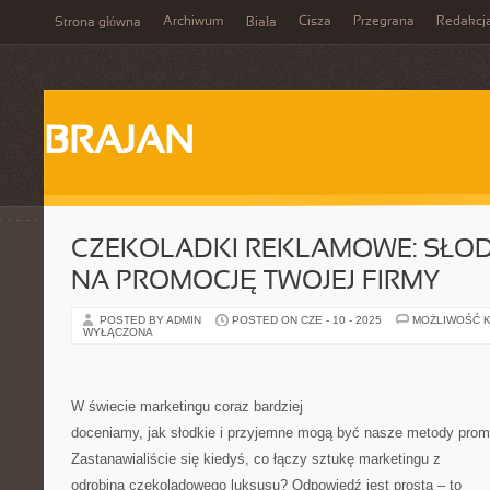
Archiwum
Cisza
Przegrana
Redakcj
Strona główna
Biała
BRAJAN
CZEKOLADKI REKLAMOWE: SŁOD
NA PROMOCJĘ TWOJEJ FIRMY
POSTED BY ADMIN
POSTED ON CZE - 10 - 2025
MOŻLIWOŚĆ 
WYŁĄCZONA
W świecie marketingu coraz bardziej
doceniamy, jak słodkie i przyjemne mogą być nasze metody promo
Zastanawialiście się kiedyś, co łączy sztukę marketingu z
odrobiną czekoladowego luksusu? Odpowiedź jest prosta – to