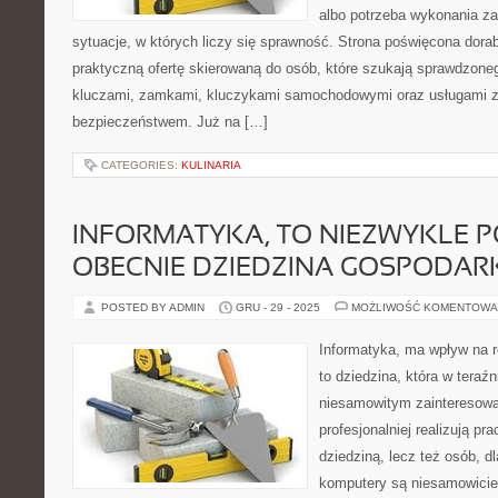
albo potrzeba wykonania z
sytuacje, w których liczy się sprawność. Strona poświęcona dorab
praktyczną ofertę skierowaną do osób, które szukają sprawdzone
kluczami, zamkami, kluczykami samochodowymi oraz usługami 
bezpieczeństwem. Już na […]
CATEGORIES:
KULINARIA
INFORMATYKA, TO NIEZWYKLE
OBECNIE DZIEDZINA GOSPODAR
POSTED BY ADMIN
GRU - 29 - 2025
MOŻLIWOŚĆ KOMENTOWA
Informatyka, ma wpływ na r
to dziedzina, która w teraź
niesamowitym zainteresowan
profesjonalniej realizują pr
dziedziną, lecz też osób, dl
komputery są niesamowicie 