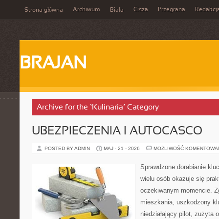
Archiwum
Cisza
Przegrana
Redakcj
Strona główna
Biała
BRAJAN
Archive for the ‘Kulinaria’ Category
UBEZPIECZENIA I AUTOCASCO
POSTED BY ADMIN
MAJ - 21 - 2026
MOŻLIWOŚĆ KOMENTOWA
Sprawdzone dorabianie klucz
wielu osób okazuje się pra
oczekiwanym momencie. Zg
mieszkania, uszkodzony k
niedziałający pilot, zużyt