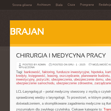
Archiwum
Cisza
Przegrana
Redakcj
Strona główna
Biała
BRAJAN
CHIRURGIA I MEDYCYNA PRACY
POSTED BY ADMIN
POSTED ON GRU - 1 - 2025
MOŻLIWOŚĆ 
WYŁĄCZONA
Tagi:
bankowość
,
faktoring
,
fundusze inwestycyjne
,
hipoteka
,
kar
kredyty
,
księgowość
,
leasing
,
oszczędzanie
,
planowanie budżetu
inwestycyjny
,
pożyczki
,
ubezpieczenia
,
ubezpieczenie domu
,
ube
ubezpieczenie samochodu
,
ubezpieczenie zdrowotne
,
zarządzani
LCL-Laryngolog.pl – portal medyczny stworzony z myślą o czyteln
sprawdzonej wiedzy o laryngologii. To przestrzeń, w którym prakt
doświadczeniem, a skomplikowane zagadnienia medyczne są tłu
zrozumiałym dla zwykłego czytelnika. Ciekawe kategorie to:
Trans