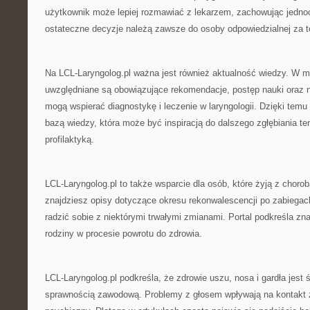
użytkownik może lepiej rozmawiać z lekarzem, zachowując jedn
ostateczne decyzje należą zawsze do osoby odpowiedzialnej za t
Na LCL-Laryngolog.pl ważna jest również aktualność wiedzy. W m
uwzględniane są obowiązujące rekomendacje, postęp nauki oraz n
mogą wspierać diagnostykę i leczenie w laryngologii. Dzięki temu
bazą wiedzy, która może być inspiracją do dalszego zgłębiania 
profilaktyką.
LCL-Laryngolog.pl to także wsparcie dla osób, które żyją z choro
znajdziesz opisy dotyczące okresu rekonwalescencji po zabiegac
radzić sobie z niektórymi trwałymi zmianami. Portal podkreśla zna
rodziny w procesie powrotu do zdrowia.
LCL-Laryngolog.pl podkreśla, że zdrowie uszu, nosa i gardła jest 
sprawnością zawodową. Problemy z głosem wpływają na kontakt z