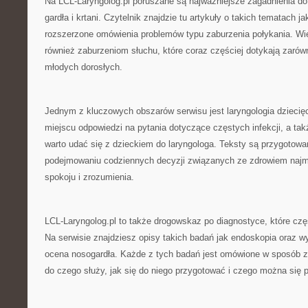
Na LCL-Laryngolog.pl poruszane są najważniejsze zagadnienia d
gardła i krtani. Czytelnik znajdzie tu artykuły o takich tematach j
rozszerzone omówienia problemów typu zaburzenia połykania. Wi
również zaburzeniom słuchu, które coraz częściej dotykają zarówn
młodych dorosłych.
Jednym z kluczowych obszarów serwisu jest laryngologia dziecię
miejscu odpowiedzi na pytania dotyczące częstych infekcji, a tak
warto udać się z dzieckiem do laryngologa. Teksty są przygotow
podejmowaniu codziennych decyzji związanych ze zdrowiem najm
spokoju i zrozumienia.
LCL-Laryngolog.pl to także drogowskaz po diagnostyce, które czę
Na serwisie znajdziesz opisy takich badań jak endoskopia oraz w
ocena nosogardła. Każde z tych badań jest omówione w sposób z
do czego służy, jak się do niego przygotować i czego można się 