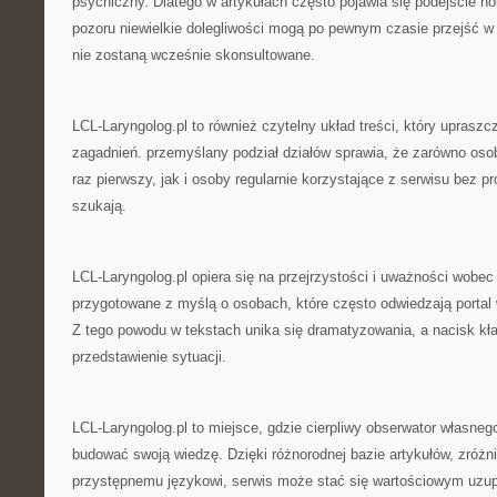
psychiczny. Dlatego w artykułach często pojawia się podejście ho
pozoru niewielkie dolegliwości mogą po pewnym czasie przejść w 
nie zostaną wcześnie skonsultowane.
LCL-Laryngolog.pl to również czytelny układ treści, który uprasz
zagadnień. przemyślany podział działów sprawia, że zarówno oso
raz pierwszy, jak i osoby regularnie korzystające z serwisu bez p
szukają.
LCL-Laryngolog.pl opiera się na przejrzystości i uważności wobec 
przygotowane z myślą o osobach, które często odwiedzają porta
Z tego powodu w tekstach unika się dramatyzowania, a nacisk kła
przedstawienie sytuacji.
LCL-Laryngolog.pl to miejsce, gdzie cierpliwy obserwator własne
budować swoją wiedzę. Dzięki różnorodnej bazie artykułów, zróżn
przystępnemu językowi, serwis może stać się wartościowym uzupe