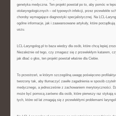
genetyka medyczna. Ten projekt powstał po to, aby pomóc w le
otolaryngologicznych – od typowych infekcji, przez przewlekłe sc
choroby wymagające diagnostyki specjalistycznej. Na LCL-Laryng
ogólne informacje, jak i zaawansowane artykuły, które porządkują
uszu.
LCL-Laryngolog.pl to baza wiedzy dla osób, które chcą lepiej zro
Niezależnie od tego, czy zmagasz się z przewlekłym katarem, cz
jak dbać o głos, ten projekt powstał właśnie dla Ciebie.
To przestrzeń, w którym szczególną uwagę poświęcono profilaktyc
tworzony tak, aby tłumaczyć zawiłe zagadnienia w sposób czytel
medycznego, a jednocześnie z zachowaniem merytoryczności. Dz
może być pomocą zarówno dla osób, które pierwszy raz stykają si
tych, które od lat zmagają się z przewlekłymi problemami laryngo