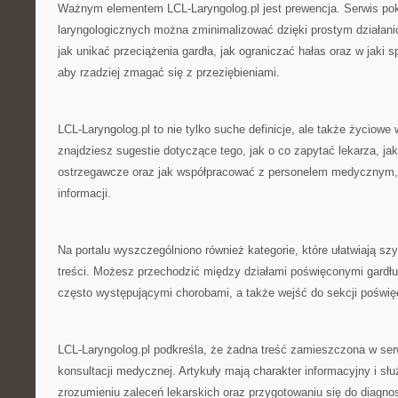
Ważnym elementem LCL-Laryngolog.pl jest prewencja. Serwis pok
laryngologicznych można zminimalizować dzięki prostym działani
jak unikać przeciążenia gardła, jak ograniczać hałas oraz w jaki 
aby rzadziej zmagać się z przeziębieniami.
LCL-Laryngolog.pl to nie tylko suche definicje, ale także życiow
znajdziesz sugestie dotyczące tego, jak o co zapytać lekarza, j
ostrzegawcze oraz jak współpracować z personelem medycznym, 
informacji.
Na portalu wyszczególniono również kategorie, które ułatwiają sz
treści. Możesz przechodzić między działami poświęconymi gardłu 
często występującymi chorobami, a także wejść do sekcji poświę
LCL-Laryngolog.pl podkreśla, że żadna treść zamieszczona w serw
konsultacji medycznej. Artykuły mają charakter informacyjny i sł
zrozumieniu zaleceń lekarskich oraz przygotowaniu się do diagnost