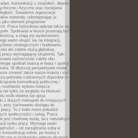
zadań, komunikacji z zespołem, dbania
ychiczne i fizyczne oraz rozwijania
dległość. Świadome organizacje
takie materiały, udostępniając je
 jako element programów
ych. Praca hybrydowa wpływa także na
spole. Spotkania w biurze przestają być
lnością, a stają się wydarzeniem,
ego warto skupić się na integracji,
śleniu strategicznym i budowaniu
olei dni zdalne służą głębokiej,
j pracy wymagającej skupienia. Taki
pozwala wykorzystać zalety obu
nergię spotkań twarzą w twarz i spokój
urka. W dłuższej perspektywie model
oże zmienić także nasze miasta i styl
sza potrzeba codziennych dojazdów to
ciążenie komunikacji publicznej i
że możliwość wyboru miejsca
 nie tylko ze względu na bliskość
elu osób otwiera się opcja
i z dużych metropolii do mniejszych
i, przy zachowaniu dostępu do
j pracy. To z kolei może pobudzić
nych społeczności i usług. Praca
e jest chwilową modą, lecz naturalnym
ucji rynku pracy. Wymaga nauki
jętności – od zarządzania sobą w
z komunikację online, po troskę o
chiczne w środowisku pełnym ekranów.