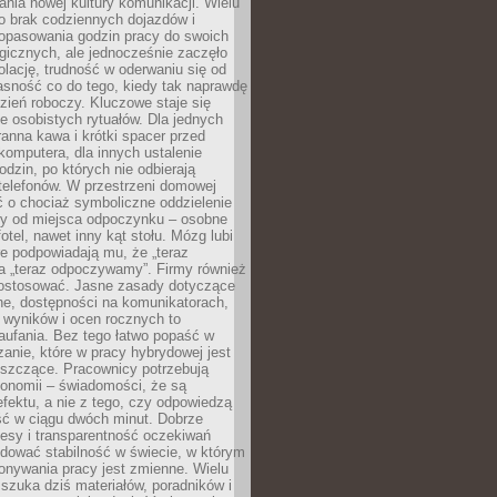
nia nowej kultury komunikacji. Wielu
ło brak codziennych dojazdów i
opasowania godzin pracy do swoich
gicznych, ale jednocześnie zaczęło
lację, trudność w oderwaniu się od
jasność co do tego, kiedy tak naprawdę
zień roboczy. Kluczowe staje się
 osobistych rytuałów. Dla jednych
ranna kawa i krótki spacer przed
omputera, dla innych ustalenie
dzin, po których nie odbierają
telefonów. W przestrzeni domowej
 o chociaż symboliczne oddzielenie
cy od miejsca odpoczynku – osobne
fotel, nawet inny kąt stołu. Mózg lubi
re podpowiadają mu, że „teraz
a „teraz odpoczywamy”. Firmy również
ostosować. Jasne zasady dotyczące
ne, dostępności na komunikatorach,
 wyników i ocen rocznych to
aufania. Bez tego łatwo popaść w
anie, które w pracy hybrydowej jest
iszczące. Pracownicy potrzebują
tonomii – świadomości, że są
 efektu, a nie z tego, czy odpowiedzą
ć w ciągu dwóch minut. Dobrze
esy i transparentność oczekiwań
dować stabilność w świecie, w którym
onywania pracy jest zmienne. Wielu
 szuka dziś materiałów, poradników i