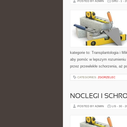
POSTED BY ADMIN
GRU - 1 - 
kategorie to: Transplantologia i M
aby pomóc w lepszym rozumieniu p
przez przewlekłe schorzenia, aż 
CATEGORIES:
ZGORZELEC
NOCLEGI I SCHR
POSTED BY ADMIN
LIS - 30 - 