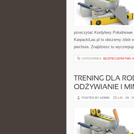
przeczytać Kordyliery Południowe 
KarpackiLas.pl to obszerny zbiór
piechura. Znajdziesz tu wyczerpuj
CATEGORIES:
BEZPIECZEŃSTWO 
TRENING DLA R
ODŻYWIANIE I M
POSTED BY ADMIN
LIS - 29 - 