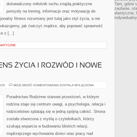
doświadczony miłośnik ruchu znajdą praktyczne
Tam, gdzie 
zaufanie, st
pomysły na trening, informacje oraz motywację do
elastyczne, 
indywidualn
nalny fitness rozumiany jest tutaj jako styl życia, a nie
 pokazujemy, jak ćwiczyć mądrze, aby poprawić sprawność
ce z […]
EMATYCZNE
NS ŻYCIA I ROZWÓD I NOWE
DUCHOWOŚĆ
2025
MOŻLIWOŚĆ KOMENTOWANIA
ZOSTAŁA WYŁĄCZONA
I
SENS
ŻYCIA
Poradnictwo Rodzinne stanowi przestrzeń, w którym
I
ROZWÓD
rodzina staje się centrum uwagi, a psychologia, relacja i
I
NOWE
rodzicielstwo splatają się w jedną spójną całość. Strona
POCZĄTKI
została stworzona z myślą o czytelnikach, którzy
szukają wsparcia w budowaniu bliskich relacji,
mądrzejszego wychowania dzieci oraz pracy nad