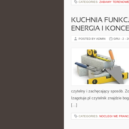
CATEGORIES:
ZABAWY TERENOW
KUCHNIA FUNKCJ
ENERGIA I KONC
POSTED BY ADMIN
GRU - 2 - 
czytelny i zachęcający sposób. Z
Izagotuje.pl czytelnik znajdzie b
[…]
CATEGORIES:
NOCLEGI WE FRANC