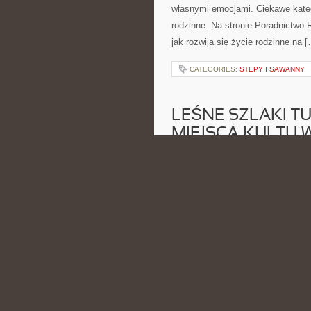
własnymi emocjami. Ciekawe katego
rodzinne. Na stronie Poradnictwo 
jak rozwija się życie rodzinne na 
CATEGORIES:
STEPY I SAWANNY
LEŚNE SZLAKI T
MIEJSCA KULTU 
POSTED BY ADMIN
LIS - 29 - 
kulturze ludowej i Naturalne produ
leśniczego, który na co dzień czu