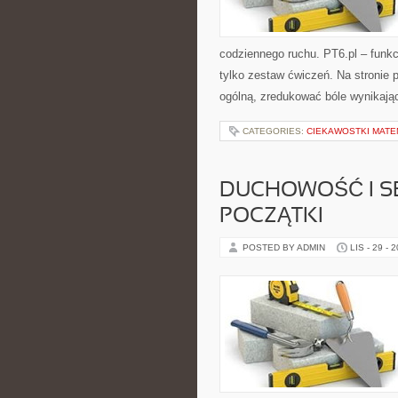
codziennego ruchu. PT6.pl – funkcjo
tylko zestaw ćwiczeń. Na stronie
ogólną, zredukować bóle wynikają
CATEGORIES:
CIEKAWOSTKI MAT
DUCHOWOŚĆ I SE
POCZĄTKI
POSTED BY ADMIN
LIS - 29 - 