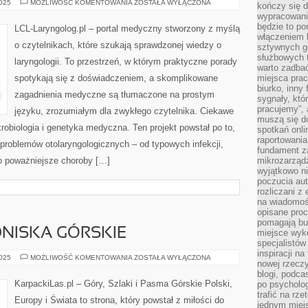
CHIRURGIA
2025
MOŻLIWOŚĆ KOMENTOWANIA
ZOSTAŁA WYŁĄCZONA
kończy się d
I
wypracowanie
MEDYCYNA
PRACY
będzie to po
LCL-Laryngolog.pl – portal medyczny stworzony z myślą
włączeniem k
o czytelnikach, które szukają sprawdzonej wiedzy o
sztywnych go
służbowych 
laryngologii. To przestrzeń, w którym praktyczne porady
warto zadbać
spotykają się z doświadczeniem, a skomplikowane
miejsca pra
biurko, inny 
zagadnienia medyczne są tłumaczone na prostym
sygnały, któ
pracujemy”, 
języku, zrozumiałym dla zwykłego czytelnika. Ciekawe
muszą się d
ikrobiologia i genetyka medyczna. Ten projekt powstał po to,
spotkań onli
raportowania
roblemów otolaryngologicznych – od typowych infekcji,
fundament z
po poważniejsze choroby […]
mikrozarządz
wyjątkowo n
poczucia au
rozliczani z
na wiadomoś
opisane proc
pomagają bu
ONISKA GÓRSKIE
miejsce wyk
specjalistów
inspiracji na
NOCLEGI
2025
MOŻLIWOŚĆ KOMENTOWANIA
ZOSTAŁA WYŁĄCZONA
nowej rzeczy
I
SCHRONISKA
blogi, podca
GÓRSKIE
KarpackiLas.pl – Góry, Szlaki i Pasma Górskie Polski,
po psycholog
trafić na rze
Europy i Świata to strona, który powstał z miłości do
jednym miej