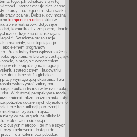
 temat tego, jak odnaleźć się w tej
wistości. Internet oferuje niezliczone
sty i kursy – od ergonomii stanowiska
ię pracy zdalnej. Dobrze, gdy można
telne
kompendium online
które w
scu zbiera wskazówki dotyczące
zadań, komunikacji z zespołem, dbania
ychiczne i fizyczne oraz rozwijania
dległość. Świadome organizacje
takie materiały, udostępniając je
 jako element programów
ych. Praca hybrydowa wpływa także na
spole. Spotkania w biurze przestają być
lnością, a stają się wydarzeniem,
ego warto skupić się na integracji,
śleniu strategicznym i budowaniu
olei dni zdalne służą głębokiej,
j pracy wymagającej skupienia. Taki
pozwala wykorzystać zalety obu
nergię spotkań twarzą w twarz i spokój
urka. W dłuższej perspektywie model
oże zmienić także nasze miasta i styl
sza potrzeba codziennych dojazdów to
ciążenie komunikacji publicznej i
że możliwość wyboru miejsca
 nie tylko ze względu na bliskość
elu osób otwiera się opcja
i z dużych metropolii do mniejszych
i, przy zachowaniu dostępu do
j pracy. To z kolei może pobudzić