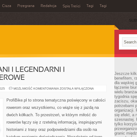
Cisza
Przegrana
Redakcja
Tagi
Tagi
Spis Treści
SUB
I I LEGENDARNI I
Jeszcze kilk
WEROWE
benefitem, 
dla wąskiej 
łączenie biu
ROWERZYŚCI
2025
MOŻLIWOŚĆ KOMENTOWANIA
ZOSTAŁA WYŁĄCZONA
wielu branż
ZNANI
I
tygodnia sp
LEGENDARNI
ProfiBike.pl to strona tematyczna poświęcony w całości
zaciszu, ok
I
AKCESORIA
potrzebami 
rowerom oraz wszystkiemu, co wiąże się z jazdą na
ROWEROWE
organizacji.
dwóch kółkach. To przestrzeń, w którym miłość do
się efekt, a
szesnastej. 
rowerów łączy się z rzetelną informacją, inspirującymi
tylko korzyś
przeorganizo
historiami z trasy oraz podpowiedziami dla osób na
granic międ
każdym poziomie doświadczenia. Niezależnie od tego,