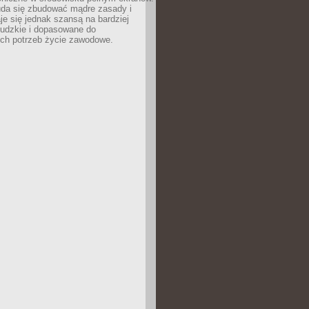
uda się zbudować mądre zasady i
aje się jednak szansą na bardziej
ludzkie i dopasowane do
ych potrzeb życie zawodowe.