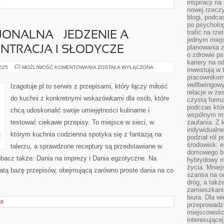
inspiracji na
E
nowej rzeczy
blogi, podca
po psycholog
trafić na rze
ONALNA – JEDZENIE A
jednym miej
planowania 
ENTRACJA I SŁODYCZE
o zdrowie ps
kariery na o
KUCHNIA
2025
MOŻLIWOŚĆ KOMENTOWANIA
ZOSTAŁA WYŁĄCZONA
inwestują w 
FUNKCJONALNA
pracownikom
–
JEDZENIE
wellbeingow
Izagotuje.pl to serwis z przepisami, który łączy miłość
A
relacje w ze
ENERGIA
do kuchni z konkretnymi wskazówkami dla osób, które
czystą forma
I
KONCENTRACJA
podczas któr
chcą udoskonalić swoje umiejętności kulinarne i
I
wspólnym my
SŁODYCZE
testować ciekawe przepisy. To miejsce w sieci, w
zaufania. Z k
indywidualne
którym kuchnia codzienna spotyka się z fantazją na
podział ról 
środowisk: e
talerzu, a sprawdzone receptury są przedstawiane w
domowego bi
obacz także: Dania na imprezy i Dania egzotyczne. Na
hybrydowy m
życia. Mniej
ogatą bazę przepisów, obejmującą zarówno proste dania na co
szansa na od
dróg, a tak
zamieszkania
biura. Dla wi
JI
przeprowadzk
miejscowośc
interesujące