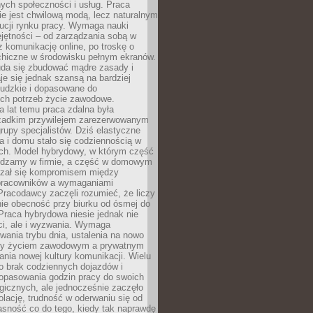
nych społeczności i usług. Praca
e jest chwilową modą, lecz naturalnym
ucji rynku pracy. Wymaga nauki
jętności – od zarządzania sobą w
z komunikację online, po troskę o
chiczne w środowisku pełnym ekranów.
uda się zbudować mądre zasady i
aje się jednak szansą na bardziej
ludzkie i dopasowane do
ych potrzeb życie zawodowe.
a lat temu praca zdalna była
rzadkim przywilejem zarezerwowanym
grupy specjalistów. Dziś elastyczne
ra i domu stało się codziennością w
ach. Model hybrydowy, w którym część
ędzamy w firmie, a część w domowym
azał się kompromisem między
pracowników a wymaganiami
 Pracodawcy zaczęli rozumieć, że liczy
 nie obecność przy biurku od ósmej do
Praca hybrydowa niesie jednak nie
ci, ale i wyzwania. Wymaga
wania trybu dnia, ustalenia na nowo
zy życiem zawodowym a prywatnym
nia nowej kultury komunikacji. Wielu
ło brak codziennych dojazdów i
opasowania godzin pracy do swoich
gicznych, ale jednocześnie zaczęło
lację, trudność w oderwaniu się od
jasność co do tego, kiedy tak naprawdę