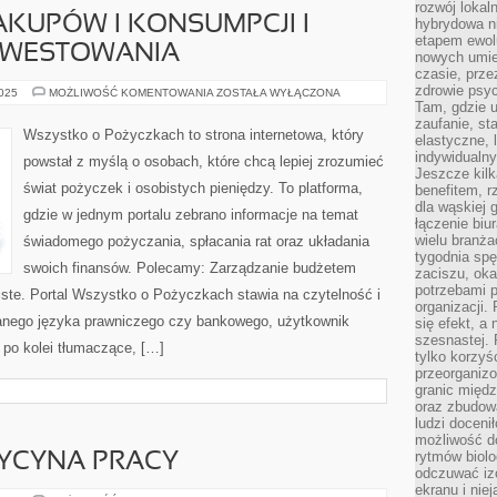
rozwój lokal
KUPÓW I KONSUMPCJI I
hybrydowa ni
etapem ewol
NWESTOWANIA
nowych umie
czasie, prze
zdrowie psy
PSYCHOLOGIA
2025
MOŻLIWOŚĆ KOMENTOWANIA
ZOSTAŁA WYŁĄCZONA
ZAKUPÓW
Tam, gdzie 
I
zaufanie, st
KONSUMPCJI
Wszystko o Pożyczkach to strona internetowa, który
elastyczne, 
I
PSYCHOLOGIA
indywidualn
powstał z myślą o osobach, które chcą lepiej zrozumieć
INWESTOWANIA
Jeszcze kilk
świat pożyczek i osobistych pieniędzy. To platforma,
benefitem, 
dla wąskiej 
gdzie w jednym portalu zebrano informacje na temat
łączenie biu
wielu branż
świadomego pożyczania, spłacania rat oraz układania
tygodnia sp
swoich finansów. Polecamy: Zarządzanie budżetem
zaciszu, ok
potrzebami 
iste. Portal Wszystko o Pożyczkach stawia na czytelność i
organizacji.
nego języka prawniczego czy bankowego, użytkownik
się efekt, a
szesnastej. 
 po kolei tłumaczące, […]
tylko korzyś
przeorganizo
granic międ
I
oraz zbudowa
ludzi doceni
możliwość d
rytmów biolo
DYCYNA PRACY
odczuwać izo
ekranu i nie