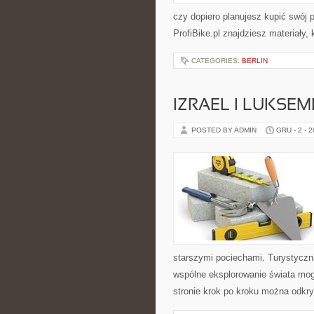
czy dopiero planujesz kupić swój 
ProfiBike.pl znajdziesz materiały,
CATEGORIES:
BERLIN
IZRAEL I LUKSE
POSTED BY ADMIN
GRU - 2 - 
starszymi pociechami. Turystyczni
wspólne eksplorowanie świata mog
stronie krok po kroku można odkr