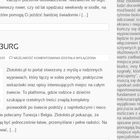
oraz zbudowa
ludzi doceni
pierwszy rower, czy od lat spędzasz weekendy w siodle, na
możliwość d
 które pomogą Ci jeździć bardziej świadomie i […]
rytmów biolo
odczuwać izo
ekranu i nie
kończy się d
wypracowanie
będzie to po
włączeniem k
MBURG
sztywnych go
służbowych 
warto zadbać
IZRAEL
2025
MOŻLIWOŚĆ KOMENTOWANIA
ZOSTAŁA WYŁĄCZONA
I
miejsca pra
LUKSEMBURG
biurko, inny 
Zlotoloto.pl to portal stworzony z myślą o rodzinnych
sygnały, któ
pracujemy”, 
wyprawach, który łączy w sobie pomysły, praktyczne
muszą się d
wskazówki oraz opisy interesujących miejsc na całym
spotkań onli
raportowania
świecie. To platforma, gdzie rodzice z dziećmi
fundament z
mikrozarządz
szukające rzetelnych treści znajdą kompletny
wyjątkowo n
przewodnik po świecie podróży z najmłodszymi i nieco
poczucia au
rozliczani z
e polecamy Tunezja i Belgia. Zlotoloto.pl pokazuje, że
na wiadomoś
ą być jednocześnie łatwe, przemyślane i pełne radości. Na
opisane proc
pomagają bu
ywać, […]
miejsce wyk
specjalistów