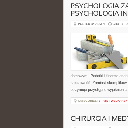
PSYCHOLOGIA ZA
PSYCHOLOGIA I
POSTED BY ADMIN
GRU - 1 - 
domowym i Podatki i finanse osob
rzeczowość. Zamiast skomplikowa
otrzymuje przystępne wyjaśnienia,
CATEGORIES:
SPRZĘT WĘDKARSK
CHIRURGIA I ME