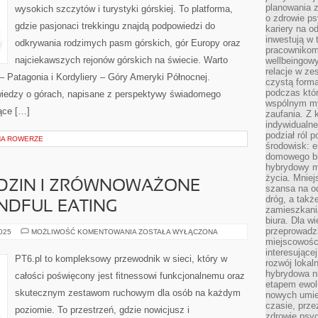
planowania 
wysokich szczytów i turystyki górskiej. To platforma,
o zdrowie ps
gdzie pasjonaci trekkingu znajdą podpowiedzi do
kariery na o
inwestują w 
odkrywania rodzimych pasm górskich, gór Europy oraz
pracownikom
najciekawszych rejonów górskich na świecie. Warto
wellbeingow
relacje w ze
– Patagonia i Kordyliery – Góry Ameryki Północnej.
czystą forma
podczas któr
 wiedzy o górach, napisane z perspektywy świadomego
wspólnym my
ące […]
zaufania. Z k
indywidualne
podział ról 
NA ROWERZE
środowisk: e
domowego bi
hybrydowy m
życia. Mniej
ODZIN I ZRÓWNOWAŻONE
szansa na od
dróg, a tak
INDFUL EATING
zamieszkania
biura. Dla wi
przeprowadzk
TRENING
2025
MOŻLIWOŚĆ KOMENTOWANIA
ZOSTAŁA WYŁĄCZONA
DLA
miejscowośc
RODZIN
interesujące
I
PT6.pl to kompleksowy przewodnik w sieci, który w
rozwój lokal
ZRÓWNOWAŻONE
ODŻYWIANIE
hybrydowa ni
całości poświęcony jest fitnessowi funkcjonalnemu oraz
I
etapem ewol
MINDFUL
skutecznym zestawom ruchowym dla osób na każdym
EATING
nowych umie
czasie, prze
poziomie. To przestrzeń, gdzie nowicjusz i
zdrowie psy