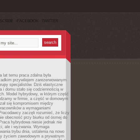
SCRIBE
FACEBOOK
TWITTER
a lat temu praca zdalna była
rzadkim przywilejem zarezerwowanym
grupy specjalistów. Dziś elastyczne
ra i domu stało się codziennością w
ach. Model hybrydowy, w którym część
ędzamy w firmie, a część w domowym
azał się kompromisem między
pracowników a wymaganiami
 Pracodawcy zaczęli rozumieć, że liczy
 nie obecność przy biurku od ósmej do
Praca hybrydowa niesie jednak nie
ci, ale i wyzwania. Wymaga
wania trybu dnia, ustalenia na nowo
zy życiem zawodowym a prywatnym