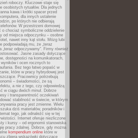
zień roboczy. Kluczowe staje się
 osobistych rytuałów. Dla jednych
ranna kawa i krótki spacer przed
omputera, dla innych ustalenie
dzin, po których nie odbierają
telefonów. W przestrzeni domowej
 o chociaż symboliczne oddzielenie
cy od miejsca odpoczynku – osobne
fotel, nawet inny kąt stołu. Mózg lubi
re podpowiadają mu, że „teraz
a „teraz odpoczywamy”. Firmy również
ostosować. Jasne zasady dotyczące
ne, dostępności na komunikatorach,
 wyników i ocen rocznych to
aufania. Bez tego łatwo popaść w
anie, które w pracy hybrydowej jest
iszczące. Pracownicy potrzebują
tonomii – świadomości, że są
 efektu, a nie z tego, czy odpowiedzą
ć w ciągu dwóch minut. Dobrze
esy i transparentność oczekiwań
dować stabilność w świecie, w którym
onywania pracy jest zmienne. Wielu
 szuka dziś materiałów, poradników i
 temat tego, jak odnaleźć się w tej
wistości. Internet oferuje niezliczone
sty i kursy – od ergonomii stanowiska
ię pracy zdalnej. Dobrze, gdy można
telne
kompendium online
które w
scu zbiera wskazówki dotyczące