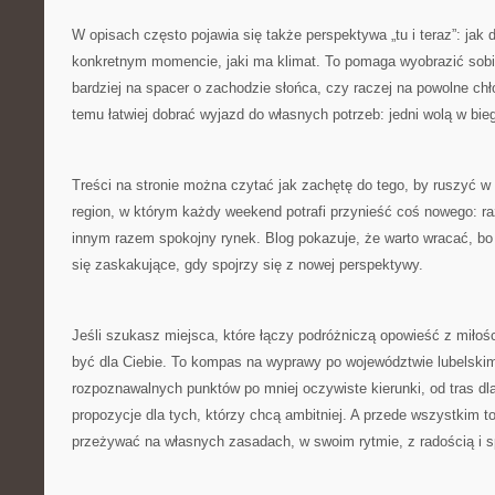
W opisach często pojawia się także perspektywa „tu i teraz”: jak
konkretnym momencie, jaki ma klimat. To pomaga wyobrazić sobie
bardziej na spacer o zachodzie słońca, czy raczej na powolne chł
temu łatwiej dobrać wyjazd do własnych potrzeb: jedni wolą w biegu
Treści na stronie można czytać jak zachętę do tego, by ruszyć w
region, w którym każdy weekend potrafi przynieść coś nowego: raz
innym razem spokojny rynek. Blog pokazuje, że warto wracać, bo t
się zaskakujące, gdy spojrzy się z nowej perspektywy.
Jeśli szukasz miejsca, które łączy podróżniczą opowieść z miłośc
być dla Ciebie. To kompas na wyprawy po województwie lubelskim:
rozpoznawalnych punktów po mniej oczywiste kierunki, od tras dl
propozycje dla tych, którzy chcą ambitniej. A przede wszystkim 
przeżywać na własnych zasadach, w swoim rytmie, z radością i 