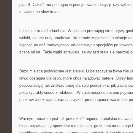
plan B. Całość ma pomagać w podejmowaniu decyzji: czy wybieras
stawiasz na slow travel.
Lubelskie to także kuchnia. W opisach przewijają się motywy gastr
widoki, ale też nuty smakowe. Na stronie znajdziesz inspiracje d
sięgnąć po coś tradycyjnego: od domowych specjałów po nowoczes
znane od lat. Takie wątki sprawiają, że wyjazd staje się bardziej p
Dużo miejsca poświęcone jest zieleni. Lubelszczyzna bywa nieuj
łatwo dostępna dla osób, które chcą naładować baterie. Opisy lasó
podpowiadają, jak znaleźć trasę dla solo podróżnika, jak zaplanow
połączyć aktywność z relaksem. W zależności od sezonu pojawia
punktów widokowych oraz na zwykłe, proste spacerowanie bez pre
Ważnym tematem jest też przeszłość regionu. Lubelskie ma wars
blogu pojawiają się opowieści o miejscach, gdzie można dotknąć his
fortyfikacje, pałace, dwory i skromniejsze obiekty, które nie zaw