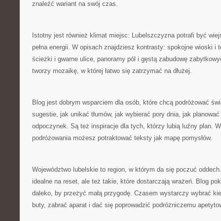
znaleźć wariant na swój czas.
Istotny jest również klimat miejsc: Lubelszczyzna potrafi być wie
pełna energii. W opisach znajdziesz kontrasty: spokojne wioski i 
ścieżki i gwarne ulice, panoramy pól i gęstą zabudowę zabytkow
tworzy mozaikę, w której łatwo się zatrzymać na dłużej.
Blog jest dobrym wsparciem dla osób, które chcą podróżować świ
sugestie, jak unikać tłumów, jak wybierać pory dnia, jak planować
odpoczynek. Są też inspiracje dla tych, którzy lubią luźny plan. W
podróżowania możesz potraktować teksty jak mapę pomysłów.
Województwo lubelskie to region, w którym da się poczuć oddech
idealne na reset, ale też takie, które dostarczają wrażeń. Blog po
daleko, by przeżyć małą przygodę. Czasem wystarczy wybrać k
buty, zabrać aparat i dać się poprowadzić podróżniczemu apetyto