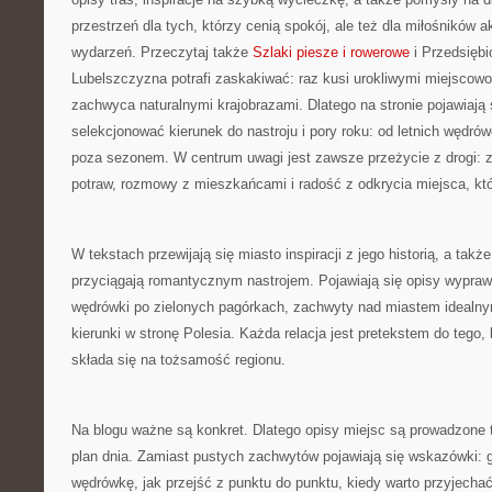
przestrzeń dla tych, którzy cenią spokój, ale też dla miłośników a
wydarzeń. Przeczytaj także
Szlaki piesze i rowerowe
i Przedsiębi
Lubelszczyzna potrafi zaskakiwać: raz kusi urokliwymi miejscow
zachwyca naturalnymi krajobrazami. Dlatego na stronie pojawiają 
selekcjonować kierunek do nastroju i pory roku: od letnich wędró
poza sezonem. W centrum uwagi jest zawsze przeżycie z drogi: 
potraw, rozmowy z mieszkańcami i radość z odkrycia miejsca, któr
W tekstach przewijają się miasto inspiracji z jego historią, a takż
przyciągają romantycznym nastrojem. Pojawiają się opisy wypraw
wędrówki po zielonych pagórkach, zachwyty nad miastem idealny
kierunki w stronę Polesia. Każda relacja jest pretekstem do tego,
składa się na tożsamość regionu.
Na blogu ważne są konkret. Dlatego opisy miejsc są prowadzone t
plan dnia. Zamiast pustych zachwytów pojawiają się wskazówki: gd
wędrówkę, jak przejść z punktu do punktu, kiedy warto przyjechać,