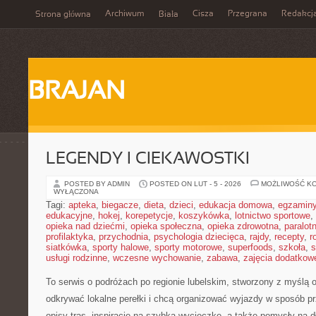
Archiwum
Cisza
Przegrana
Redakcj
Strona główna
Biała
BRAJAN
LEGENDY I CIEKAWOSTKI
POSTED BY ADMIN
POSTED ON LUT - 5 - 2026
MOŻLIWOŚĆ K
WYŁĄCZONA
Tagi:
apteka
,
biegacze
,
dieta
,
dzieci
,
edukacja domowa
,
egzamin
edukacyjne
,
hokej
,
korepetycje
,
koszykówka
,
lotnictwo sportowe
,
opieka nad dziećmi
,
opieka społeczna
,
opieka zdrowotna
,
paralot
profilaktyka
,
przychodnia
,
psychologia dziecięca
,
rajdy
,
recepty
,
r
siatkówka
,
sporty halowe
,
sporty motorowe
,
superfoods
,
szkoła
,
s
usługi rodzinne
,
wczesne wychowanie
,
zabawa
,
zajęcia dodatkow
To serwis o podróżach po regionie lubelskim, stworzony z myślą o
odkrywać lokalne perełki i chcą organizować wyjazdy w sposób pr
opisy tras, inspiracje na szybką wycieczkę, a także pomysły na 