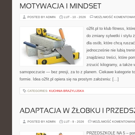
MOTYWACJA I MINDSET
POSTED BY ADMIN
LUT - 10 - 2026
MOŻLIWOŚĆ KOMENTOWA
o2fit.pl to klub fitness, któ
do zmiany sylwetki i stylu 
dla osób, które chcą ruszać
jednocześnie nie lubią treni
znajdziesz treści, które po
zrzucić kilogramy, a także 
samopoczucie — bez presji, za to z planem. Ciekawe kategorie t
formie. Idea o2fit.pl opiera się na prostym założeniu: […]
CATEGORIES:
KUCHNIA BRAZYLIJSKA
ADAPTACJA W ŻŁOBKU I PRZED
POSTED BY ADMIN
LUT - 9 - 2026
MOŻLIWOŚĆ KOMENTOWAN
PRZEDSZKOLE NA 5 – portal