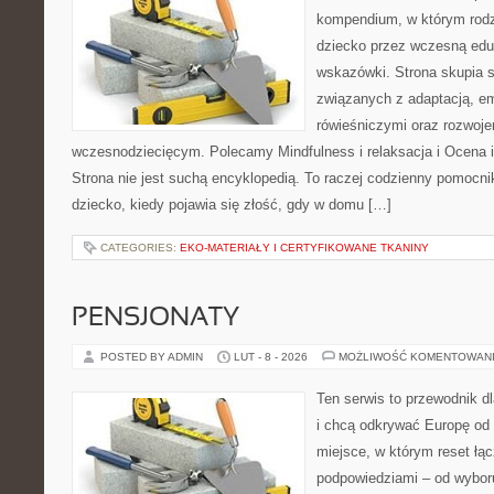
kompendium, w którym rodz
dziecko przez wczesną eduk
wskazówki. Strona skupia s
związanych z adaptacją, e
rówieśniczymi oraz rozwoj
wczesnodziecięcym. Polecamy Mindfulness i relaksacja i Ocena 
Strona nie jest suchą encyklopedią. To raczej codzienny pomocni
dziecko, kiedy pojawia się złość, gdy w domu […]
CATEGORIES:
EKO-MATERIAŁY I CERTYFIKOWANE TKANINY
PENSJONATY
POSTED BY ADMIN
LUT - 8 - 2026
MOŻLIWOŚĆ KOMENTOWAN
Ten serwis to przewodnik d
i chcą odkrywać Europę od 
miejsce, w którym reset łą
podpowiedziami – od wyboru