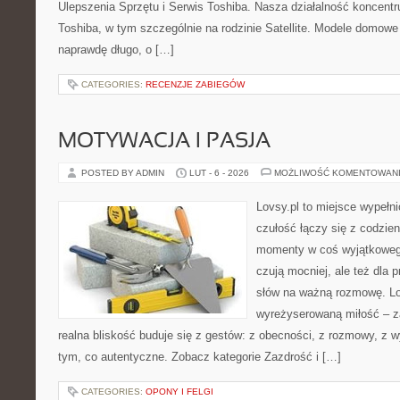
Ulepszenia Sprzętu i Serwis Toshiba. Nasza działalność koncentr
Toshiba, w tym szczególnie na rodzinie Satellite. Modele domowe 
naprawdę długo, o […]
CATEGORIES:
RECENZJE ZABIEGÓW
MOTYWACJA I PASJA
POSTED BY ADMIN
LUT - 6 - 2026
MOŻLIWOŚĆ KOMENTOWAN
Lovsy.pl to miejsce wypełn
czułość łączy się z codzien
momenty w coś wyjątkowego.
czują mocniej, ale też dla 
słów na ważną rozmowę. Lov
wyreżyserowaną miłość – z
realna bliskość buduje się z gestów: z obecności, z rozmowy, z w
tym, co autentyczne. Zobacz kategorie Zazdrość i […]
CATEGORIES:
OPONY I FELGI