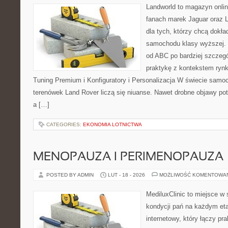
Landworld to magazyn onli
fanach marek Jaguar oraz L
dla tych, którzy chcą dokła
samochodu klasy wyższej. 
od ABC po bardziej szczegó
praktykę z kontekstem rynk
Tuning Premium i Konfiguratory i Personalizacja W świecie samo
terenówek Land Rover liczą się niuanse. Nawet drobne objawy po
a […]
CATEGORIES:
EKONOMIA LOTNICTWA
MENOPAUZA I PERIMENOPAUZA
POSTED BY ADMIN
LUT - 18 - 2026
MOŻLIWOŚĆ KOMENTOWA
MediluxClinic to miejsce w 
kondycji pań na każdym eta
internetowy, który łączy pr