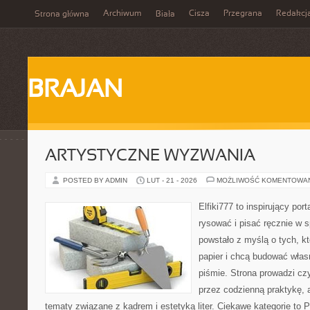
Archiwum
Cisza
Przegrana
Redakcj
Strona główna
Biała
BRAJAN
ARTYSTYCZNE WYZWANIA
POSTED BY ADMIN
LUT - 21 - 2026
MOŻLIWOŚĆ KOMENTOWA
Elfiki777 to inspirujący por
rysować i pisać ręcznie w 
powstało z myślą o tych, kt
papier i chcą budować włas
piśmie. Strona prowadzi czy
przez codzienną praktykę, 
tematy związane z kadrem i estetyką liter. Ciekawe kategorie to P