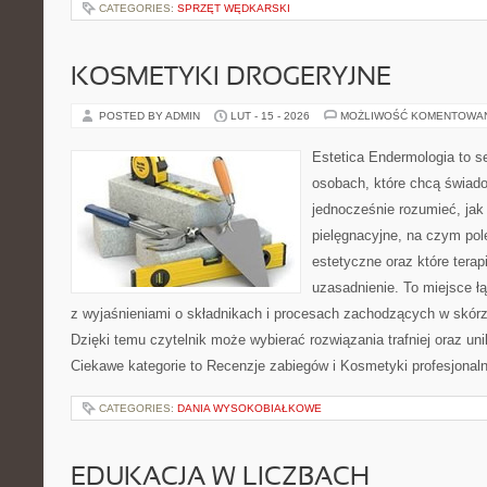
CATEGORIES:
SPRZĘT WĘDKARSKI
KOSMETYKI DROGERYJNE
POSTED BY ADMIN
LUT - 15 - 2026
MOŻLIWOŚĆ KOMENTOWA
Estetica Endermologia to s
osobach, które chcą świado
jednocześnie rozumieć, jak 
pielęgnacyjne, na czym po
estetyczne oraz które tera
uzasadnienie. To miejsce ł
z wyjaśnieniami o składnikach i procesach zachodzących w skórz
Dzięki temu czytelnik może wybierać rozwiązania trafniej oraz un
Ciekawe kategorie to Recenzje zabiegów i Kosmetyki profesjonal
CATEGORIES:
DANIA WYSOKOBIAŁKOWE
EDUKACJA W LICZBACH