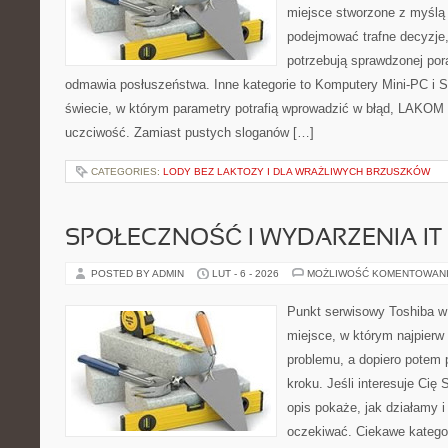
miejsce stworzone z myślą 
podejmować trafne decyzje,
potrzebują sprawdzonej por
odmawia posłuszeństwa. Inne kategorie to Komputery Mini-PC i 
świecie, w którym parametry potrafią wprowadzić w błąd, LAKOM 
uczciwość. Zamiast pustych sloganów […]
CATEGORIES:
LODY BEZ LAKTOZY I DLA WRAŻLIWYCH BRZUSZKÓW
SPOŁECZNOŚĆ I WYDARZENIA IT
POSTED BY ADMIN
LUT - 6 - 2026
MOŻLIWOŚĆ KOMENTOWAN
Punkt serwisowy Toshiba w 
miejsce, w którym najpier
problemu, a dopiero potem
kroku. Jeśli interesuje Cię
opis pokaże, jak działamy 
oczekiwać. Ciekawe kategor