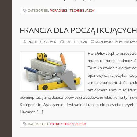
CATEGORIES:
PORADNIKI I TECHNIKI JAZDY
FRANCJA DLA POCZĄTKUJĄCYCH
POSTED BY ADMIN
LUT - 11 - 2026
MOŻLIWOŚĆ KOMENTOWA
ParisGliwice.pl to przestrz
marzą o Francji i jednocześ
To miks dwóch światów: węd
opanowywania języka, któr
z mieszkańcami. Jeśli szuka
też chcesz zrozumieć fran
pewniej, tutaj znajdziesz opowieści zbudowane właśnie na tym d
Kategorie to Wydarzenia i festiwale i Francja dla początkujących. 
Hexagon […]
CATEGORIES:
TRENDY I PRZYSZŁOŚĆ