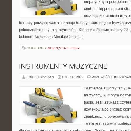
empatycznym podejściem d
centrum tej przestrzeni sto
oraz lepsze rozumienie wła
tak, aby porządkować informacje tematy, które często bywają pr
jednocześnie dotykają intymności. Kategorie Zdrowie kobiety 20+
kobiece. Na łamach MediluxClinic […]
CATEGORIES:
NAJCZĘSTSZE BŁĘDY
INSTRUMENTY MUZYCZNE
POSTED BY ADMIN
LUT - 16 - 2026
MOŻLIWOŚĆ KOMENTOWA
To miejsce stworzyliśmy ja
muzyczny, w którym doświa
pasją. Jeśli szukasz czytel
dźwięków albo chcesz odśw
znajdziesz tu opracowania 
To nie jest sztywny podręcz
dla osób, które chcą pewniej ją wykonywać. Nowości na stronie Hi