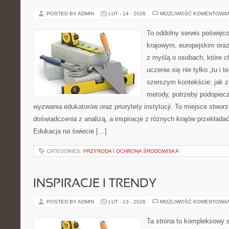
POSTED BY ADMIN
LUT - 14 - 2026
MOŻLIWOŚĆ KOMENTOWA
To oddolny serwis poświęco
krajowym, europejskim ora
z myślą o osobach, które c
uczenie się nie tylko „tu i t
szerszym kontekście: jak z
metody, potrzeby podopiecz
wyzwania edukatorów oraz priorytety instytucji. To miejsce stworz
doświadczenia z analizą, a inspiracje z różnych krajów przekład
Edukacja na świecie […]
CATEGORIES:
PRZYRODA I OCHRONA ŚRODOWISKA
INSPIRACJE I TRENDY
POSTED BY ADMIN
LUT - 13 - 2026
MOŻLIWOŚĆ KOMENTOWA
Ta strona to kompleksowy 