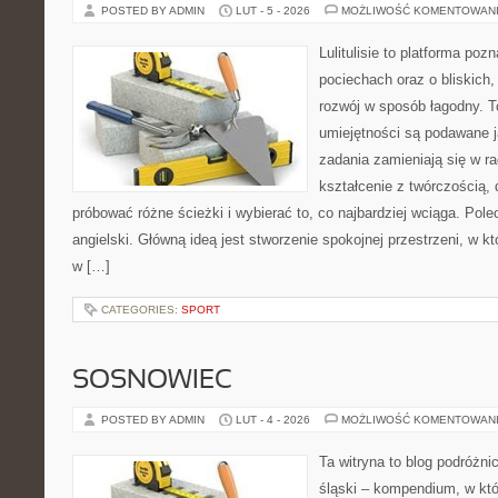
POSTED BY ADMIN
LUT - 5 - 2026
MOŻLIWOŚĆ KOMENTOWAN
Lulitulisie to platforma po
pociechach oraz o bliskich,
rozwój w sposób łagodny. T
umiejętności są podawane 
zadania zamieniają się w r
kształcenie z twórczością,
próbować różne ścieżki i wybierać to, co najbardziej wciąga. Pole
angielski. Główną ideą jest stworzenie spokojnej przestrzeni, w k
w […]
CATEGORIES:
SPORT
SOSNOWIEC
POSTED BY ADMIN
LUT - 4 - 2026
MOŻLIWOŚĆ KOMENTOWAN
Ta witryna to blog podróżni
śląski – kompendium, w kt