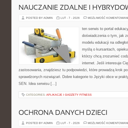
NAUCZANIE ZDALNE I HYBRYDO
POSTED BY ADMIN
LUT - 7 - 2026
MOŻLIWOŚĆ KOMENTOWAN
ten serwis to portal edukac
doświadczenia o tym, jak 
modelu edukacji na odległo
myślą o kursantach, opieku
którzy chcą zrozumieć cod
internet. Jeśli interesuje Ci
zastosowania, znajdziesz tu podpowiedzi, które prowadzą krok p
sprawdzonych rozwiązań. Dobre kategorie to Języki obce w prakty
SEN. Idea serwisu […]
CATEGORIES:
APLIKACJE I GADŻETY FITNESS
OCHRONA DANYCH DZIECI
POSTED BY ADMIN
LUT - 7 - 2026
MOŻLIWOŚĆ KOMENTOWAN