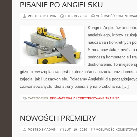
PISANIE PO ANGIELSKU
POSTED BY ADMIN
LUT - 19 - 2026
MOŻLIWOŚĆ KOMENTOWA
Kongres Anglistów to cent
angielskiego, którzy szuk
nauczania i konkretnych po
Strona powstała z myślą o 
podnoszą kompetencje i tra
doskonalenie. To miejsce spo
gdzie pierwszoplanowa jest skuteczność nauczania oraz dobros
zajęcia, jak i uczących się. Polecamy Angielski dla początkującyc
zaawansowanych. Idea strony opiera się na przekonaniu, […]
CATEGORIES:
EKO-MATERIAŁY I CERTYFIKOWANE TKANINY
NOWOŚCI I PREMIERY
POSTED BY ADMIN
LUT - 19 - 2026
MOŻLIWOŚĆ KOMENTOWA