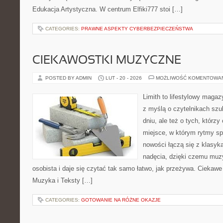
Edukacja Artystyczna. W centrum Elfiki777 stoi […]
CATEGORIES:
PRAWNE ASPEKTY CYBERBEZPIECZEŃSTWA
CIEKAWOSTKI MUZYCZNE
POSTED BY ADMIN
LUT - 20 - 2026
MOŻLIWOŚĆ KOMENTOWA
Limith to lifestylowy maga
z myślą o czytelnikach sz
dniu, ale też o tych, którz
miejsce, w którym rytmy spo
nowości łączą się z klasyk
nadęcia, dzięki czemu muzyk
osobista i daje się czytać tak samo łatwo, jak przeżywa. Ciekawe 
Muzyka i Teksty […]
CATEGORIES:
GOTOWANIE NA RÓŻNE OKAZJE