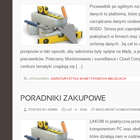
Przewodnik po ogólnym roz
danych to platforma, które
zarządzania danymi osobow
RODO. Strona jest zaproje
praktykach w firmach oraz 
ochronę danych. Jej cel to u
przepisów w taki sposób, aby wdrożenia były spójne na błędy, a 
pracowników. Polecamy Monitorowanie i surveillance i Cloud Comp
centrum tematyki znajdują się […]
CATEGORIES:
AGROTURYSTYKA W NIETYPOWYCH MIEJSCACH
PORADNIKI ZAKUPOWE
POSTED BY ADMIN
LUT - 6 - 2026
MOŻLIWOŚĆ KOMENTOWAN
LAKOM to praktyczna prze
komponentom PC oraz obsłu
które działają nam w codzi