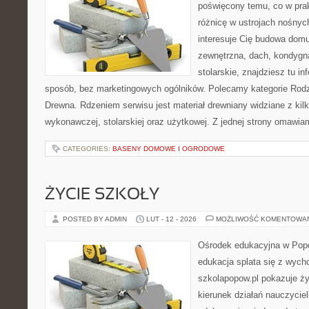
poświęcony temu, co w prak
różnicę w ustrojach nośnyc
interesuje Cię budowa domu
zewnętrzna, dach, kondygna
stolarskie, znajdziesz tu i
sposób, bez marketingowych ogólników. Polecamy kategorie Rod
Drewna. Rdzeniem serwisu jest materiał drewniany widziane z kil
wykonawczej, stolarskiej oraz użytkowej. Z jednej strony omawi
CATEGORIES:
BASENY DOMOWE I OGRODOWE
ŻYCIE SZKOŁY
POSTED BY ADMIN
LUT - 12 - 2026
MOŻLIWOŚĆ KOMENTOWA
Ośrodek edukacyjna w Popo
edukacja splata się z wych
szkolapopow.pl pokazuje ży
kierunek działań nauczycieli