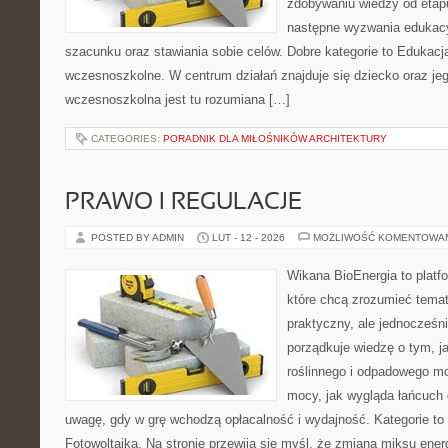
zdobywaniu wiedzy od eta
następne wyzwania edukac
szacunku oraz stawiania sobie celów. Dobre kategorie to Edukacj
wczesnoszkolne. W centrum działań znajduje się dziecko oraz je
wczesnoszkolna jest tu rozumiana […]
CATEGORIES:
PORADNIK DLA MIŁOŚNIKÓW ARCHITEKTURY
PRAWO I REGULACJE
POSTED BY ADMIN
LUT - 12 - 2026
MOŻLIWOŚĆ KOMENTOWA
Wikana BioEnergia to platf
które chcą zrozumieć temat
praktyczny, ale jednocześni
porządkuje wiedzę o tym, 
roślinnego i odpadowego mo
mocy, jak wygląda łańcuch 
uwagę, gdy w grę wchodzą opłacalność i wydajność. Kategorie to 
Fotowoltaika. Na stronie przewija się myśl, że zmiana miksu ene