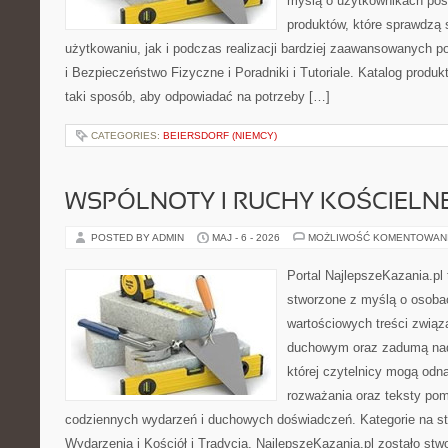
myślą o użytkownikach pos
produktów, które sprawdzą
użytkowaniu, jak i podczas realizacji bardziej zaawansowanych po
i Bezpieczeństwo Fizyczne i Poradniki i Tutoriale. Katalog produ
taki sposób, aby odpowiadać na potrzeby […]
CATEGORIES:
BEIERSDORF (NIEMCY)
WSPÓLNOTY I RUCHY KOŚCIELN
POSTED BY ADMIN
MAJ - 6 - 2026
MOŻLIWOŚĆ KOMENTOWAN
Portal NajlepszeKazania.pl
stworzone z myślą o osobac
wartościowych treści związ
duchowym oraz zadumą nad
której czytelnicy mogą odna
rozważania oraz teksty pom
codziennych wydarzeń i duchowych doświadczeń. Kategorie na stro
Wydarzenia i Kościół i Tradycja. NajlepszeKazania.pl zostało st