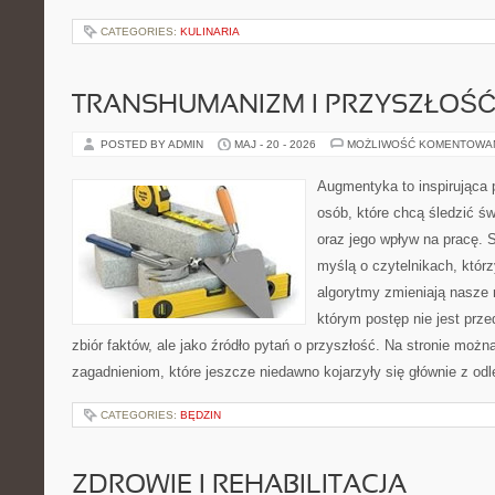
CATEGORIES:
KULINARIA
TRANSHUMANIZM I PRZYSZŁOŚĆ
POSTED BY ADMIN
MAJ - 20 - 2026
MOŻLIWOŚĆ KOMENTOWA
Augmentyka to inspirująca p
osób, które chcą śledzić świ
oraz jego wpływ na pracę. 
myślą o czytelnikach, którzy
algorytmy zmieniają nasze r
którym postęp nie jest prz
zbiór faktów, ale jako źródło pytań o przyszłość. Na stronie moż
zagadnieniom, które jeszcze niedawno kojarzyły się głównie z odl
CATEGORIES:
BĘDZIN
ZDROWIE I REHABILITACJA