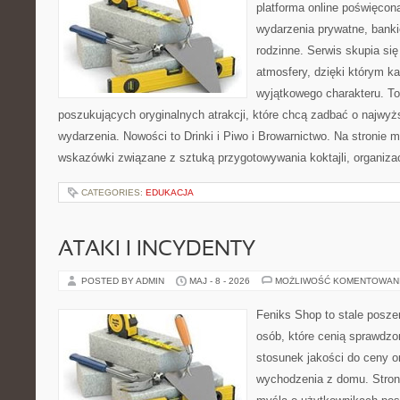
platforma online poświęco
wydarzenia prywatne, banki
rodzinne. Serwis skupia się
atmosfery, dzięki którym k
wyjątkowego charakteru. To
poszukujących oryginalnych atrakcji, które chcą zadbać o najw
wydarzenia. Nowości to Drinki i Piwo i Browarnictwo. Na stronie
wskazówki związane z sztuką przygotowywania koktajli, organiza
CATEGORIES:
EDUKACJA
ATAKI I INCYDENTY
POSTED BY ADMIN
MAJ - 8 - 2026
MOŻLIWOŚĆ KOMENTOWAN
Feniks Shop to stale poszer
osób, które cenią sprawdzo
stosunek jakości do ceny o
wychodzenia z domu. Stron