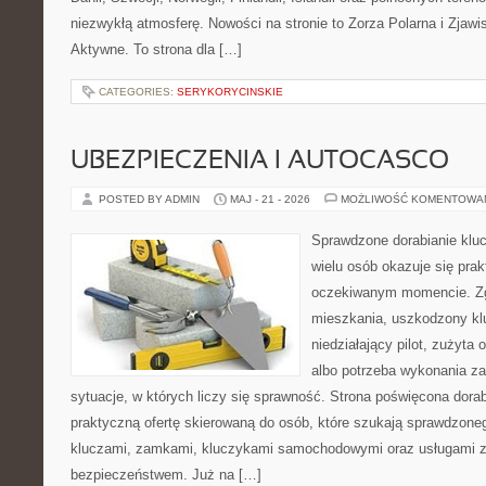
niezwykłą atmosferę. Nowości na stronie to Zorza Polarna i Zjawi
Aktywne. To strona dla […]
CATEGORIES:
SERYKORYCINSKIE
UBEZPIECZENIA I AUTOCASCO
POSTED BY ADMIN
MAJ - 21 - 2026
MOŻLIWOŚĆ KOMENTOWA
Sprawdzone dorabianie klucz
wielu osób okazuje się pra
oczekiwanym momencie. Zg
mieszkania, uszkodzony k
niedziałający pilot, zużyt
albo potrzeba wykonania z
sytuacje, w których liczy się sprawność. Strona poświęcona dorab
praktyczną ofertę skierowaną do osób, które szukają sprawdzone
kluczami, zamkami, kluczykami samochodowymi oraz usługami 
bezpieczeństwem. Już na […]