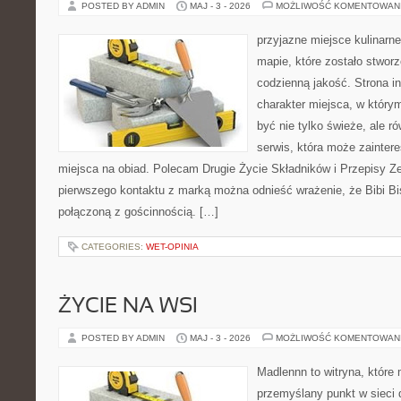
POSTED BY ADMIN
MAJ - 3 - 2026
MOŻLIWOŚĆ KOMENTOWAN
przyjazne miejsce kulinarne
mapie, które zostało stwor
codzienną jakość. Strona i
charakter miejsca, w który
być nie tylko świeże, ale 
serwis, która może zainter
miejsca na obiad. Polecam Drugie Życie Składników i Przepisy Z
pierwszego kontaktu z marką można odnieść wrażenie, że Bibi Bis
połączoną z gościnnością. […]
CATEGORIES:
WET-OPINIA
ŻYCIE NA WSI
POSTED BY ADMIN
MAJ - 3 - 2026
MOŻLIWOŚĆ KOMENTOWAN
Madlennn to witryna, które
przemyślany punkt w sieci 