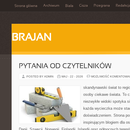
Archiwum
Cisza
Przegrana
Redakcj
Strona główna
Biała
BRAJAN
PYTANIA OD CZYTELNIKÓW
POSTED BY ADMIN
MAJ - 22 - 2026
MOŻLIWOŚĆ KOMENTOWA
skandynawski świat to regio
osoby ciekawe świata. To 
niezwykłe widoki spotyka s
każda wycieczka może sta
doświadczeniem. Strona poś
inspirującym blogiem dla o
Danii, Szwecji, Norwegii, Finlandii, Islandii oraz północnych teren