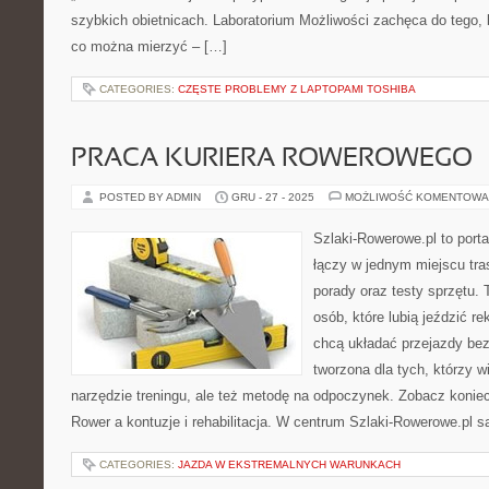
szybkich obietnicach. Laboratorium Możliwości zachęca do tego, 
co można mierzyć – […]
CATEGORIES:
CZĘSTE PROBLEMY Z LAPTOPAMI TOSHIBA
PRACA KURIERA ROWEROWEGO
POSTED BY ADMIN
GRU - 27 - 2025
MOŻLIWOŚĆ KOMENTOWA
Szlaki-Rowerowe.pl to porta
łączy w jednym miejscu tra
porady oraz testy sprzętu.
osób, które lubią jeździć re
chcą układać przejazdy bez
tworzona dla tych, którzy w
narzędzie treningu, ale też metodę na odpoczynek. Zobacz koniecz
Rower a kontuzje i rehabilitacja. W centrum Szlaki-Rowerowe.pl s
CATEGORIES:
JAZDA W EKSTREMALNYCH WARUNKACH