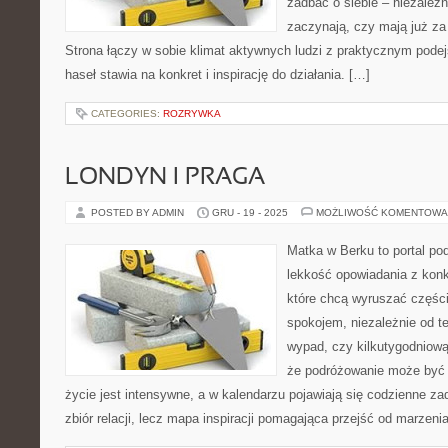
zadbać o siebie – niezależn
zaczynają, czy mają już za 
Strona łączy w sobie klimat aktywnych ludzi z praktycznym pode
haseł stawia na konkret i inspirację do działania. […]
CATEGORIES:
ROZRYWKA
LONDYN I PRAGA
POSTED BY ADMIN
GRU - 19 - 2025
MOŻLIWOŚĆ KOMENTOWA
Matka w Berku to portal pod
lekkość opowiadania z konk
które chcą wyruszać części
spokojem, niezależnie od t
wypad, czy kilkutygodniową
że podróżowanie może być 
życie jest intensywne, a w kalendarzu pojawiają się codzienne zad
zbiór relacji, lecz mapa inspiracji pomagająca przejść od marzenia