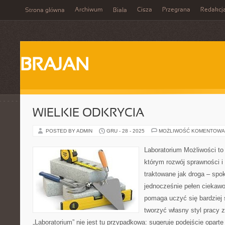
Archiwum
Cisza
Przegrana
Redakcj
Strona główna
Biała
BRAJAN
WIELKIE ODKRYCIA
POSTED BY ADMIN
GRU - 28 - 2025
MOŻLIWOŚĆ KOMENTOWA
Laboratorium Możliwości to 
którym rozwój sprawności i
traktowane jak droga – spo
jednocześnie pełen ciekawoś
pomaga uczyć się bardziej 
tworzyć własny styl pracy 
„Laboratorium” nie jest tu przypadkowa: sugeruje podejście oparte