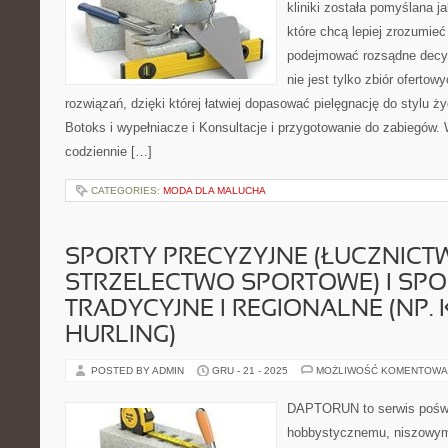
kliniki została pomyślana j
które chcą lepiej zrozumieć
podejmować rozsądne decyz
nie jest tylko zbiór ofertow
rozwiązań, dzięki której łatwiej dopasować pielęgnację do stylu ży
Botoks i wypełniacze i Konsultacje i przygotowanie do zabiegów.
codziennie […]
CATEGORIES:
MODA DLA MALUCHA
SPORTY PRECYZYJNE (ŁUCZNICT
STRZELECTWO SPORTOWE) I SPO
TRADYCYJNE I REGIONALNE (NP. 
HURLING)
POSTED BY ADMIN
GRU - 21 - 2025
MOŻLIWOŚĆ KOMENTOWA
DAPTORUN to serwis poświ
hobbystycznemu, niszowym