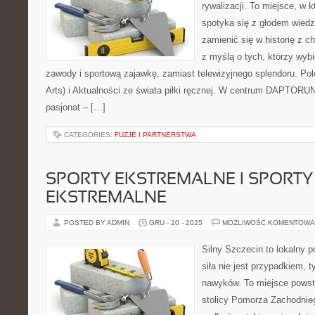
rywalizacji. To miejsce, w 
spotyka się z głodem wiedzy
zamienić się w historię z c
z myślą o tych, którzy wybi
zawody i sportową zajawkę, zamiast telewizyjnego splendoru. P
Arts) i Aktualności ze świata piłki ręcznej. W centrum DAPTORUN
pasjonat – […]
CATEGORIES:
FUZJE I PARTNERSTWA
SPORTY EKSTREMALNE I SPORTY
EKSTREMALNE
POSTED BY ADMIN
GRU - 20 - 2025
MOŻLIWOŚĆ KOMENTOWA
Silny Szczecin to lokalny po
siła nie jest przypadkiem, 
nawyków. To miejsce powst
stolicy Pomorza Zachodniego