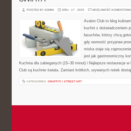
POSTED BY ADMIN
GRU - 17 - 2025
MOŻLIWOŚĆ KOMENTOWA
Avalon Club to blog kulinar
kuchni z doświadczeniem pr
łasuchów, którzy chcą gotow
gdy wonność przypraw prowa
miska staje się zaproszeni
jest jak gastronomiczny ko
Kuchnia dla zabieganych (15–30 minut) i Najlepsze restauracje w
Club są kuchnie świata. Zamiast krótkich, urywanych notek dosta
CATEGORIES:
GRAFFITI I STREET ART