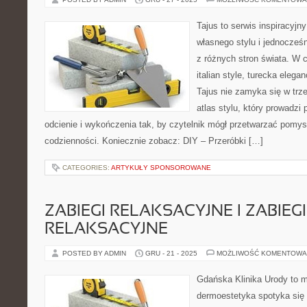
Tajus to serwis inspiracyjn
własnego stylu i jednocześn
z różnych stron świata. W c
italian style, turecka elega
Tajus nie zamyka się w trze
atlas stylu, który prowadzi 
odcienie i wykończenia tak, by czytelnik mógł przetwarzać pomys
codzienności. Koniecznie zobacz: DIY – Przeróbki […]
CATEGORIES:
ARTYKUŁY SPONSOROWANE
ZABIEGI RELAKSACYJNE I ZABIEGI
RELAKSACYJNE
POSTED BY ADMIN
GRU - 21 - 2025
MOŻLIWOŚĆ KOMENTOWA
Gdańska Klinika Urody to m
dermoestetyka spotyka się 