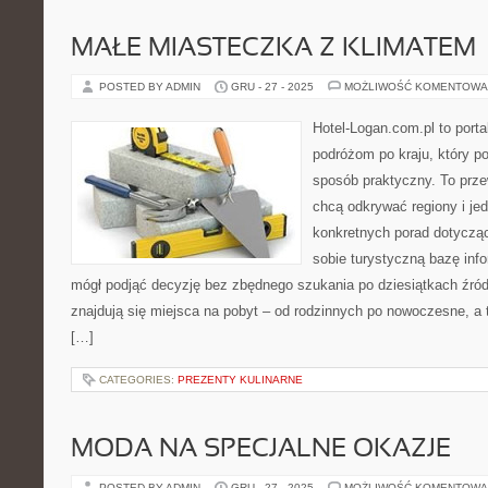
MAŁE MIASTECZKA Z KLIMATEM
POSTED BY ADMIN
GRU - 27 - 2025
MOŻLIWOŚĆ KOMENTOWA
Hotel-Logan.com.pl to port
podróżom po kraju, który p
sposób praktyczny. To prze
chcą odkrywać regiony i je
konkretnych porad dotycząc
sobie turystyczną bazę info
mógł podjąć decyzję bez zbędnego szukania po dziesiątkach źró
znajdują się miejsca na pobyt – od rodzinnych po nowoczesne, 
[…]
CATEGORIES:
PREZENTY KULINARNE
MODA NA SPECJALNE OKAZJE
POSTED BY ADMIN
GRU - 27 - 2025
MOŻLIWOŚĆ KOMENTOWA