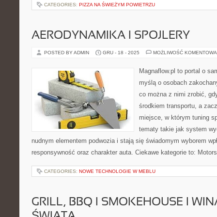
CATEGORIES:
PIZZA NA ŚWIEŻYM POWIETRZU
AERODYNAMIKA I SPOJLERY
POSTED BY ADMIN
GRU - 18 - 2025
MOŻLIWOŚĆ KOMENTOWA
Magnaflow.pl to portal o s
myślą o osobach zakochany
co można z nimi zrobić, gdy
środkiem transportu, a zac
miejsce, w którym tuning sp
tematy takie jak system w
nudnym elementem podwozia i stają się świadomym wyborem wp
responsywność oraz charakter auta. Ciekawe kategorie to: Motors
CATEGORIES:
NOWE TECHNOLOGIE W MEBLU
GRILL, BBQ I SMOKEHOUSE I WI
ŚWIATA