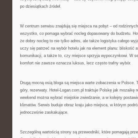
po dziesiątkach źródeł.
W centrum serwisu znajdują się miejsca na pobyt – od rodzinnyc
wszystko, co pomaga wybrać nocleg dopasowany do budżetu. Hot
że dobry nocleg to nie tylko adres, ale także logistyka całego wyj
uczy się patrzeć na wybór hotelu jak na element planu: bliskość a
komunikacji, a także to, czy miejsce sprzyja wypoczynkowi. W s
komfort nie zawsze oznacza luksus, lecz często trafny wybór.
Drugą mocną osią bloga są miejsca warte zobaczenia w Polsce. To 
góry, rezerwaty. Hotel-Logan.com.pl traktuje Polskę jak mozaikę 
weekend można wybrać miejskie zwiedzanie, a w kolejny postawi
klimatów. Serwis buduje obraz kraju jako miejsca, w którym podr
jednocześnie zaskakujące.
Szczególną wartością strony są przewodniki, które pomagają prze