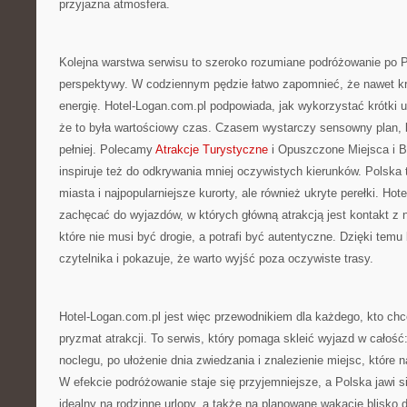
przyjazna atmosfera.
Kolejna warstwa serwisu to szeroko rozumiane podróżowanie po 
perspektywy. W codziennym pędzie łatwo zapomnieć, że nawet k
energię. Hotel-Logan.com.pl podpowiada, jak wykorzystać krótki u
że to była wartościowy czas. Czasem wystarczy sensowny plan, b
pełniej. Polecamy
Atrakcje Turystyczne
i Opuszczone Miejsca i B
inspiruje też do odkrywania mniej oczywistych kierunków. Polska t
miasta i najpopularniejsze kurorty, ale również ukryte perełki. Ho
zachęcać do wyjazdów, w których główną atrakcją jest kontakt z 
które nie musi być drogie, a potrafi być autentyczne. Dzięki tem
czytelnika i pokazuje, że warto wyjść poza oczywiste trasy.
Hotel-Logan.com.pl jest więc przewodnikiem dla każdego, kto chc
pryzmat atrakcji. To serwis, który pomaga skleić wyjazd w całoś
noclegu, po ułożenie dnia zwiedzania i znalezienie miejsc, które 
W efekcie podróżowanie staje się przyjemniejsze, a Polska jawi si
idealny na rodzinne urlopy, a także na planowane wakacje blisko