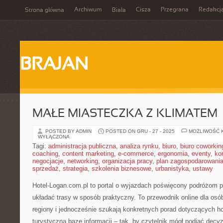
Archiwum
Cisza
Przegrana
Redakcj
Strona główna
Biała
BRAJAN
MAŁE MIASTECZKA Z KLIMATEM
POSTED BY ADMIN
POSTED ON GRU - 27 - 2025
MOŻLIWOŚĆ 
WYŁĄCZONA
Tagi:
administracja publiczna
,
analiza rynku
,
biuro
,
biuro coworkin
coaching
,
content marketing
,
e-commerce
,
ergonomia
,
eventy
,
ko
negocjacje
,
networking
,
organizacja pracy
,
plan zagospodarowani
sprzedaż
,
strategia
,
szkolenia biznesowe
,
urbanistyka
,
ustawy
Hotel-Logan.com.pl to portal o wyjazdach poświęcony podróżom p
układać trasy w sposób praktyczny. To przewodnik online dla osó
regiony i jednocześnie szukają konkretnych porad dotyczących hot
turystyczną bazę informacji – tak, by czytelnik mógł podjąć dec