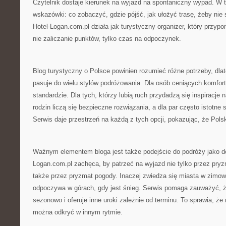
Czytelnik dostaje kierunek na wyjazd na spontaniczny wypad. W ta
wskazówki: co zobaczyć, gdzie pójść, jak ułożyć trasę, żeby nie
Hotel-Logan.com.pl działa jak turystyczny organizer, który przyp
nie zaliczanie punktów, tylko czas na odpoczynek.
Blog turystyczny o Polsce powinien rozumieć różne potrzeby, dla
pasuje do wielu stylów podróżowania. Dla osób ceniących komfort
standardzie. Dla tych, którzy lubią ruch przydadzą się inspiracje
rodzin liczą się bezpieczne rozwiązania, a dla par często istotn
Serwis daje przestrzeń na każdą z tych opcji, pokazując, że Pols
Ważnym elementem bloga jest także podejście do podróży jako do
Logan.com.pl zachęca, by patrzeć na wyjazd nie tylko przez pry
także przez pryzmat pogody. Inaczej zwiedza się miasta w zimow
odpoczywa w górach, gdy jest śnieg. Serwis pomaga zauważyć, ż
sezonowo i oferuje inne uroki zależnie od terminu. To sprawia, ż
można odkryć w innym rytmie.