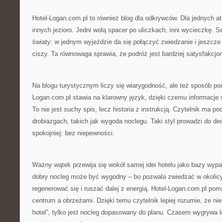
Hotel-Logan.com.pl to również blog dla odkrywców. Dla jednych at
innych jezioro. Jedni wolą spacer po uliczkach, inni wycieczkę. S
światy: w jednym wyjeździe da się połączyć zwiedzanie i jeszcze
ciszy. Ta równowaga sprawia, że podróż jest bardziej satysfakcjo
Na blogu turystycznym liczy się wiarygodność, ale też sposób poda
Logan.com.pl stawia na klarowny język, dzięki czemu informacje 
To nie jest suchy spis, lecz historia z instrukcją. Czytelnik ma p
drobiazgach, takich jak wygoda noclegu. Taki styl prowadzi do d
spokojniej: bez niepewności.
Ważny wątek przewija się wokół samej idei hotelu jako bazy wypa
dobry nocleg może być wygodny – bo pozwala zwiedzać w okolic
regenerować się i ruszać dalej z energią. Hotel-Logan.com.pl po
centrum a obrzeżami. Dzięki temu czytelnik lepiej rozumie, że nie 
hotel”, tylko jest nocleg dopasowany do planu. Czasem wygrywa l