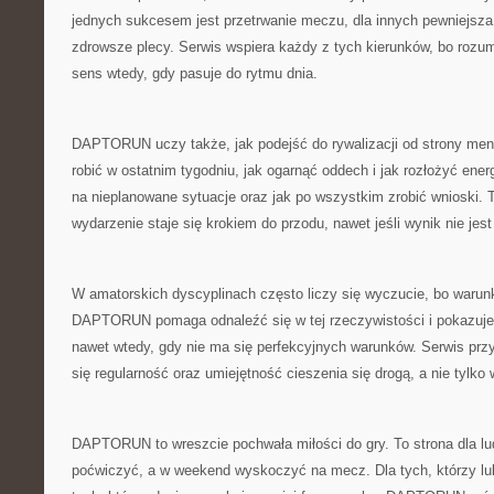
jednych sukcesem jest przetrwanie meczu, dla innych pewniejsza 
zdrowsze plecy. Serwis wspiera każdy z tych kierunków, bo rozum
sens wtedy, gdy pasuje do rytmu dnia.
DAPTORUN uczy także, jak podejść do rywalizacji od strony men
robić w ostatnim tygodniu, jak ogarnąć oddech i jak rozłożyć ener
na nieplanowane sytuacje oraz jak po wszystkim zrobić wnioski. 
wydarzenie staje się krokiem do przodu, nawet jeśli wynik nie je
W amatorskich dyscyplinach często liczy się wyczucie, bo warun
DAPTORUN pomaga odnaleźć się w tej rzeczywistości i pokazuje
nawet wtedy, gdy nie ma się perfekcyjnych warunków. Serwis przy
się regularność oraz umiejętność cieszenia się drogą, a nie tylko 
DAPTORUN to wreszcie pochwała miłości do gry. To strona dla lud
poćwiczyć, a w weekend wyskoczyć na mecz. Dla tych, którzy lubi