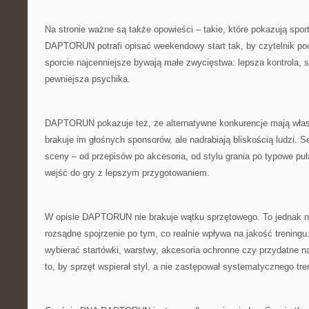
Na stronie ważne są także opowieści – takie, które pokazują sport
DAPTORUN potrafi opisać weekendowy start tak, by czytelnik po
sporcie najcenniejsze bywają małe zwycięstwa: lepsza kontrola, s
pewniejsza psychika.
DAPTORUN pokazuje też, że alternatywne konkurencje mają wł
brakuje im głośnych sponsorów, ale nadrabiają bliskością ludzi.
sceny – od przepisów po akcesoria, od stylu grania po typowe puła
wejść do gry z lepszym przygotowaniem.
W opisie DAPTORUN nie brakuje wątku sprzętowego. To jednak nie
rozsądne spojrzenie po tym, co realnie wpływa na jakość treningu
wybierać startówki, warstwy, akcesoria ochronne czy przydatne na
to, by sprzęt wspierał styl, a nie zastępował systematycznego tre