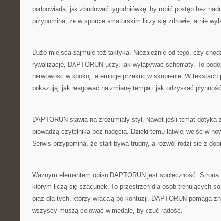
podpowiada, jak zbudować tygodniówkę, by robić postęp bez nadm
przypomina, że w sporcie amatorskim liczy się zdrowie, a nie wyłą
Dużo miejsca zajmuje też taktyka. Niezależnie od tego, czy chod
rywalizację, DAPTORUN uczy, jak wyłapywać schematy. To pode
nerwowość w spokój, a emocje przekuć w skupienie. W tekstach po
pokazują, jak reagować na zmianę tempa i jak odzyskać płynność
DAPTORUN stawia na zrozumiały styl. Nawet jeśli temat dotyka za
prowadzą czytelnika bez nadęcia. Dzięki temu łatwiej wejść w no
Serwis przypomina, że start bywa trudny, a rozwój rodzi się z dob
Ważnym elementem opisu DAPTORUN jest społeczność. Strona m
którym liczą się szacunek. To przestrzeń dla osób trenujących s
oraz dla tych, którzy wracają po kontuzji. DAPTORUN pomaga zna
wszyscy muszą celować w medale, by czuć radość.