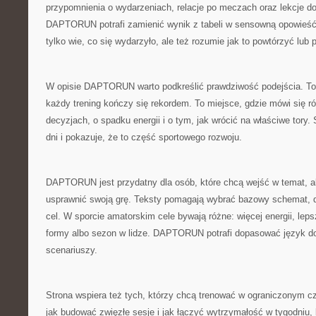
przypomnienia o wydarzeniach, relacje po meczach oraz lekcje do 
DAPTORUN potrafi zamienić wynik z tabeli w sensowną opowieść.
tylko wie, co się wydarzyło, ale też rozumie jak to powtórzyć lub 
W opisie DAPTORUN warto podkreślić prawdziwość podejścia. To n
każdy trening kończy się rekordem. To miejsce, gdzie mówi się ró
decyzjach, o spadku energii i o tym, jak wrócić na właściwe tory.
dni i pokazuje, że to część sportowego rozwoju.
DAPTORUN jest przydatny dla osób, które chcą wejść w temat, ale
usprawnić swoją grę. Teksty pomagają wybrać bazowy schemat, do
cel. W sporcie amatorskim cele bywają różne: więcej energii, le
formy albo sezon w lidze. DAPTORUN potrafi dopasować język d
scenariuszy.
Strona wspiera też tych, którzy chcą trenować w ograniczonym
jak budować zwięzłe sesje i jak łączyć wytrzymałość w tygodniu, 