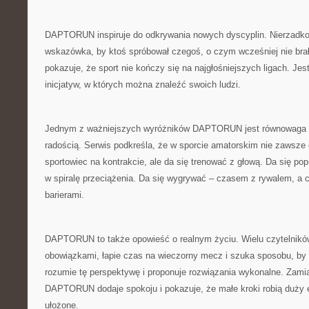
DAPTORUN inspiruje do odkrywania nowych dyscyplin. Nierzadko
wskazówka, by ktoś spróbował czegoś, o czym wcześniej nie bra
pokazuje, że sport nie kończy się na najgłośniejszych ligach. Je
inicjatyw, w których można znaleźć swoich ludzi.
Jednym z ważniejszych wyróżników DAPTORUN jest równowaga p
radością. Serwis podkreśla, że w sporcie amatorskim nie zawsze 
sportowiec na kontrakcie, ale da się trenować z głową. Da się po
w spiralę przeciążenia. Da się wygrywać – czasem z rywalem, a
barierami.
DAPTORUN to także opowieść o realnym życiu. Wielu czytelnikó
obowiązkami, łapie czas na wieczorny mecz i szuka sposobu, by 
rozumie tę perspektywę i proponuje rozwiązania wykonalne. Zamia
DAPTORUN dodaje spokoju i pokazuje, że małe kroki robią duży ef
ułożone.