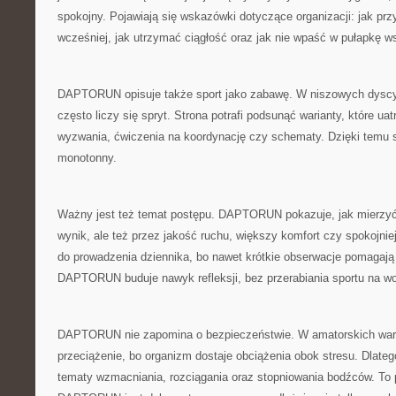
spokojny. Pojawiają się wskazówki dotyczące organizacji: jak p
wcześniej, jak utrzymać ciągłość oraz jak nie wpaść w pułapkę ws
DAPTORUN opisuje także sport jako zabawę. W niszowych dyscyp
często liczy się spryt. Strona potrafi podsunąć warianty, które uat
wyzwania, ćwiczenia na koordynację czy schematy. Dzięki temu sp
monotonny.
Ważny jest też temat postępu. DAPTORUN pokazuje, jak mierzyć 
wynik, ale też przez jakość ruchu, większy komfort czy spokojni
do prowadzenia dziennika, bo nawet krótkie obserwacje pomagają 
DAPTORUN buduje nawyk refleksji, bez przerabiania sportu na w
DAPTORUN nie zapomina o bezpieczeństwie. W amatorskich war
przeciążenie, bo organizm dostaje obciążenia obok stresu. Dlate
tematy wzmacniania, rozciągania oraz stopniowania bodźców. To 