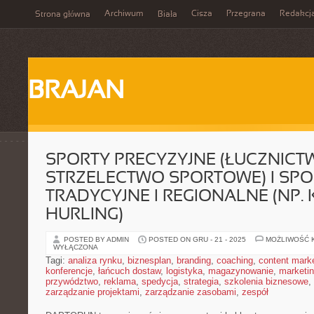
Archiwum
Cisza
Przegrana
Redakcj
Strona główna
Biała
BRAJAN
SPORTY PRECYZYJNE (ŁUCZNICT
STRZELECTWO SPORTOWE) I SPO
TRADYCYJNE I REGIONALNE (NP. 
HURLING)
POSTED BY ADMIN
POSTED ON GRU - 21 - 2025
MOŻLIWOŚĆ 
WYŁĄCZONA
Tagi:
analiza rynku
,
biznesplan
,
branding
,
coaching
,
content mark
konferencje
,
łańcuch dostaw
,
logistyka
,
magazynowanie
,
marketi
przywództwo
,
reklama
,
spedycja
,
strategia
,
szkolenia biznesowe
,
zarządzanie projektami
,
zarządzanie zasobami
,
zespół