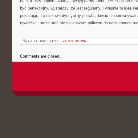
tych, którzy dopiero szukają swojej formy ruchu. DAPTORUN mówi
być perfekcyjny, wystarczy, że jest regularny. I właśnie tę ideę se
pokazując, że niszowe dyscypliny potrafią dawać nieporównywalną
rywalizacji może stać się najlepszym paliwem do codziennego ru
CATEGORIES:
FUZJE I PARTNERSTWA
Comments are closed.