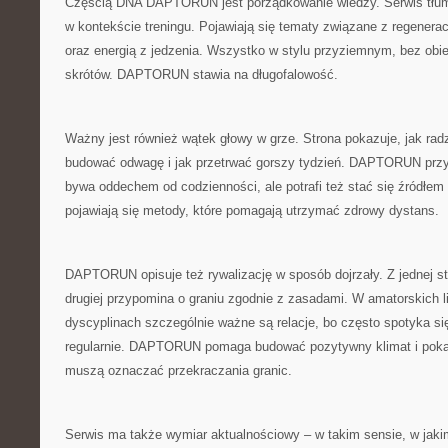
Częścią DNA DAPTORUN jest porządkowanie wiedzy. Serwis tłuma
w kontekście treningu. Pojawiają się tematy związane z regenerac
oraz energią z jedzenia. Wszystko w stylu przyziemnym, bez ob
skrótów. DAPTORUN stawia na długofalowość.
Ważny jest również wątek głowy w grze. Strona pokazuje, jak radzi
budować odwagę i jak przetrwać gorszy tydzień. DAPTORUN przy
bywa oddechem od codzienności, ale potrafi też stać się źródłem 
pojawiają się metody, które pomagają utrzymać zdrowy dystans.
DAPTORUN opisuje też rywalizację w sposób dojrzały. Z jednej st
drugiej przypomina o graniu zgodnie z zasadami. W amatorskich l
dyscyplinach szczególnie ważne są relacje, bo często spotyka si
regularnie. DAPTORUN pomaga budować pozytywny klimat i pokaz
muszą oznaczać przekraczania granic.
Serwis ma także wymiar aktualnościowy – w takim sensie, w jakim