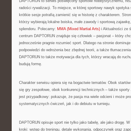
DAPTORUN to serwis poświęcony sportowi hobbystycznemu, nis
radości rywalizacji. To miejsce, w której sportowy nawyk spotyka
krótkie sesje potrafią zamienić się w historię z charakterem. Stro
którzy wybierają lokalne boiska, małe zawody i sportową zajawkę
splendoru. Polecamy:
MMA (Mixed Martial Arts)
i Aktualności ze ś
centrum DAPTORUN znajduje się człowiek – pasjonat – który chce
jednocześnie pragnie rozumieć sport. Dlatego na stronie dominuje
podpowiedzi do wdrożenia bez zbędnej teorii, a także tłumaczenia,
DAPTORUN to także motywacja dla tych, którzy wracają do ruchu 
budują formę.
Charakter serwisu opiera się na bogactwie tematów. Obok startó
się gry zespołowe, obok konkurencji technicznych – także sporty 
jest przypadkowy: pokazuje, że pasja ma wiele odcieni i może p
systematycznych ćwiczeń, jak i do debiutu w turnieju.
DAPTORUN opisuje sport nie tylko jako tabelę, ale jako drogę. 
kroki: wstęp do treningu, detale wykonania, odpoczynek oraz zap