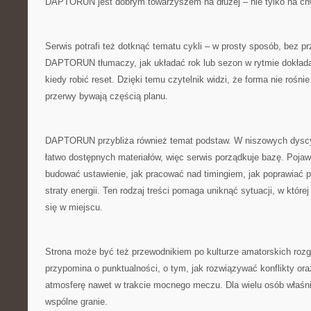
DAPTORUN jest dobrym towarzyszem na dłużej – nie tylko na c
Serwis potrafi też dotknąć tematu cykli – w prosty sposób, bez prz
DAPTORUN tłumaczy, jak układać rok lub sezon w rytmie dokłada
kiedy robić reset. Dzięki temu czytelnik widzi, że forma nie rośn
przerwy bywają częścią planu.
DAPTORUN przybliża również temat podstaw. W niszowych dyscy
łatwo dostępnych materiałów, więc serwis porządkuje bazę. Pojawi
budować ustawienie, jak pracować nad timingiem, jak poprawiać p
straty energii. Ten rodzaj treści pomaga uniknąć sytuacji, w której
się w miejscu.
Strona może być też przewodnikiem po kulturze amatorskich r
przypomina o punktualności, o tym, jak rozwiązywać konflikty or
atmosferę nawet w trakcie mocnego meczu. Dla wielu osób właśnie
wspólne granie.