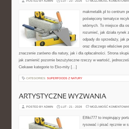
POSTED BY ADMIN
LUT - 23 - 2026
MOŻLIWOŚĆ KOMENTOWA
makmetalik.pl to centrum 
poświęcony tematyce recyk
wtórnych. To miejsce dla osó
rozumieć, jak działa rynek
odpady do sprzedaży, jak pr
oraz dlaczego właściwe po
znaczenie zarówno dla natury, jak i dla opłacalności. Strona skupi
jak zamienić pozornie bezużyteczne rzeczy w wartość, jednocześn
Ciekawe kategorie to Eko-mity […]
CATEGORIES:
SUPERFOODS Z NATURY
ARTYSTYCZNE WYZWANIA
POSTED BY ADMIN
LUT - 21 - 2026
MOŻLIWOŚĆ KOMENTOWA
Elfiki777 to inspirujący por
rysować i pisać ręcznie w 