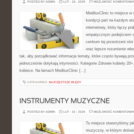
POSTED BY ADMIN
LUT - 18 - 2026
MOŻLIWOŚĆ KOMENTOWA
MediluxClinic to miejsce w 
kondycji pań na każdym eta
internetowy, który łączy pr
empatycznym podejściem d
centrum tej przestrzeni sto
oraz lepsze rozumienie wła
tak, aby porządkować informacje tematy, które często bywają pr
jednocześnie dotykają intymności. Kategorie Zdrowie kobiety 20+
kobiece. Na łamach MediluxClinic […]
CATEGORIES:
NAJCZĘSTSZE BŁĘDY
INSTRUMENTY MUZYCZNE
POSTED BY ADMIN
LUT - 16 - 2026
MOŻLIWOŚĆ KOMENTOWA
To miejsce stworzyliśmy ja
muzyczny, w którym doświa