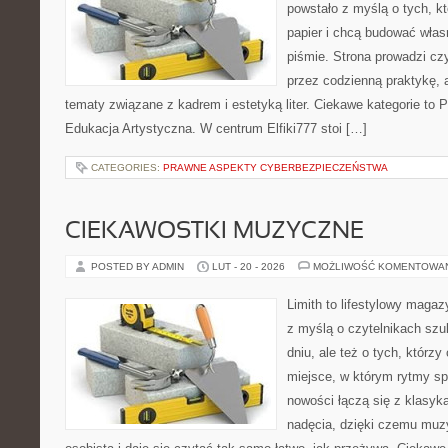
powstało z myślą o tych, kt
papier i chcą budować włas
piśmie. Strona prowadzi czy
przez codzienną praktykę, 
tematy związane z kadrem i estetyką liter. Ciekawe kategorie to P
Edukacja Artystyczna. W centrum Elfiki777 stoi […]
CATEGORIES:
PRAWNE ASPEKTY CYBERBEZPIECZEŃSTWA
CIEKAWOSTKI MUZYCZNE
POSTED BY ADMIN
LUT - 20 - 2026
MOŻLIWOŚĆ KOMENTOWA
Limith to lifestylowy maga
z myślą o czytelnikach sz
dniu, ale też o tych, którz
miejsce, w którym rytmy spo
nowości łączą się z klasyk
nadęcia, dzięki czemu muzyk