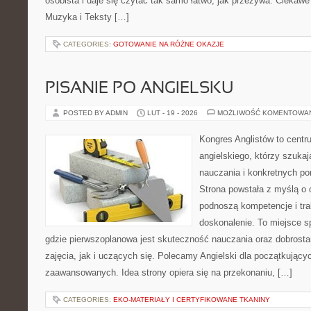
osobista i daje się czytać tak samo łatwo, jak przeżywa. Ciekawe 
Muzyka i Teksty […]
CATEGORIES:
GOTOWANIE NA RÓŻNE OKAZJE
PISANIE PO ANGIELSKU
POSTED BY ADMIN
LUT - 19 - 2026
MOŻLIWOŚĆ KOMENTOWA
Kongres Anglistów to cent
angielskiego, którzy szuk
nauczania i konkretnych po
Strona powstała z myślą o 
podnoszą kompetencje i tra
doskonalenie. To miejsce spo
gdzie pierwszoplanowa jest skuteczność nauczania oraz dobros
zajęcia, jak i uczących się. Polecamy Angielski dla początkującyc
zaawansowanych. Idea strony opiera się na przekonaniu, […]
CATEGORIES:
EKO-MATERIAŁY I CERTYFIKOWANE TKANINY