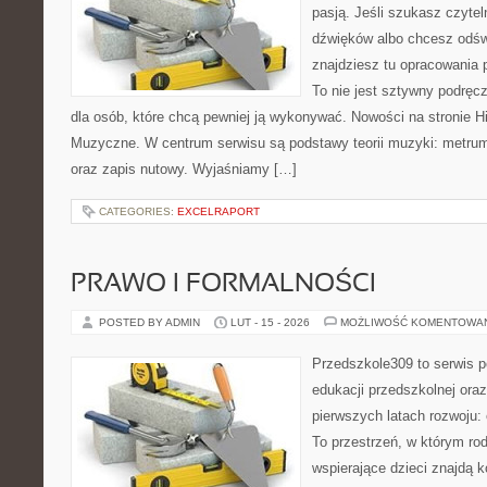
pasją. Jeśli szukasz czytel
dźwięków albo chcesz odśw
znajdziesz tu opracowania 
To nie jest sztywny podręcz
dla osób, które chcą pewniej ją wykonywać. Nowości na stronie Hi
Muzyczne. W centrum serwisu są podstawy teorii muzyki: metrum
oraz zapis nutowy. Wyjaśniamy […]
CATEGORIES:
EXCELRAPORT
PRAWO I FORMALNOŚCI
POSTED BY ADMIN
LUT - 15 - 2026
MOŻLIWOŚĆ KOMENTOWA
Przedszkole309 to serwis p
edukacji przedszkolnej ora
pierwszych latach rozwoju:
To przestrzeń, w którym ro
wspierające dzieci znajdą 