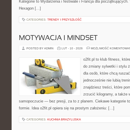
Kategorie to Wydarzenia i festiwale i Francja dla początkujących. 
Hexagon […]
CATEGORIES:
TRENDY I PRZYSZŁOŚĆ
MOTYWACJA I MINDSET
POSTED BY ADMIN
LUT - 10 - 2026
MOŻLIWOŚĆ KOMENTOWA
o2fit.pl to klub fitness, któ
do zmiany sylwetki i stylu 
dla osób, które chcą ruszać
jednocześnie nie lubią treni
znajdziesz treści, które po
zrzucić kilogramy, a także 
samopoczucie — bez presji, za to z planem. Ciekawe kategorie t
formie. Idea o2fit.pl opiera się na prostym założeniu: […]
CATEGORIES:
KUCHNIA BRAZYLIJSKA