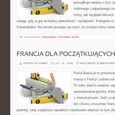
porządkuje wiedzę o tym, 
roślinnego i odpadowego mo
mocy, jak wygląda łańcuch 
uwagę, gdy w grę wchodzą opłacalność i wydajność. Kategorie to 
Fotowoltaika. Na stronie przewija się myśl, że zmiana miksu ene
CATEGORIES:
PORADNIKI I TECHNIKI JAZDY
FRANCJA DLA POCZĄTKUJĄCYCH
POSTED BY ADMIN
LUT - 11 - 2026
MOŻLIWOŚĆ KOMENTOWA
ParisGliwice.pl to przestrz
marzą o Francji i jednocześ
To miks dwóch światów: węd
opanowywania języka, któr
z mieszkańcami. Jeśli szuka
też chcesz zrozumieć fran
pewniej, tutaj znajdziesz opowieści zbudowane właśnie na tym d