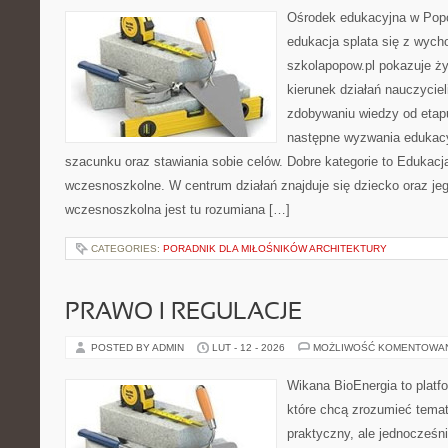
Ośrodek edukacyjna w Popo
edukacja splata się z wych
szkolapopow.pl pokazuje ży
kierunek działań nauczycieli
zdobywaniu wiedzy od eta
następne wyzwania edukac
szacunku oraz stawiania sobie celów. Dobre kategorie to Edukacj
wczesnoszkolne. W centrum działań znajduje się dziecko oraz je
wczesnoszkolna jest tu rozumiana […]
CATEGORIES:
PORADNIK DLA MIŁOŚNIKÓW ARCHITEKTURY
PRAWO I REGULACJE
POSTED BY ADMIN
LUT - 12 - 2026
MOŻLIWOŚĆ KOMENTOWA
Wikana BioEnergia to platf
które chcą zrozumieć temat
praktyczny, ale jednocześni