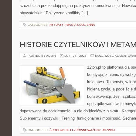
szczeblach przekładają się na praktyczne konsekwencje. Nowośc
obywatelskie i Polityczne konflikty […]
CATEGORIES:
RYTUAŁY I MAGIA CODZIENNA
HISTORIE CZYTELNIKÓW I META
POSTED BY ADMIN
LUT - 24 - 2026
MOŻLIWOŚĆ KOMENTOWA
12ton.pl to platforma dla o
kondycję, zmienić sylwetkę
kolarstwo. To serwis, w któ
higieną życia, a podejście 
konsekwencji. Jeśli szukas
uporządkować swoje nawyki, 
dopasowane do codzienności, a nie do ideałów z plakatu. Kategor
Suplementy i odżywki i Treningi funkcjonalne i mobilność. Sednem
CATEGORIES:
ŚRODOWISKO I ZRÓWNOWAŻONY ROZWÓJ