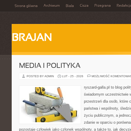
Archiwum
Cisza
Przegrana
Redakcj
Strona główna
Biała
BRAJAN
MEDIA I POLITYKA
POSTED BY ADMIN
LUT - 25 - 2026
MOŻLIWOŚĆ KOMENTOWA
ryszard-galla.pl to blog pol
świadomym uczestnictwie w
przestrzeń dla osób, któr
państwa i wspólnoty, śledz
życiu publicznym, a jedno
zdanie w oparciu o porówna
pozostaje człowiek jako członek wspólnoty, a także to, jak decy