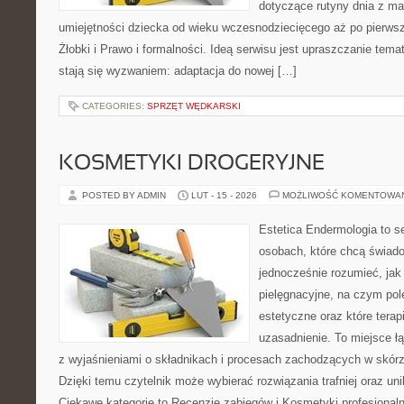
dotyczące rutyny dnia z ma
umiejętności dziecka od wieku wczesnodziecięcego aż po pierwsz
Żłobki i Prawo i formalności. Ideą serwisu jest upraszczanie temat
stają się wyzwaniem: adaptacja do nowej […]
CATEGORIES:
SPRZĘT WĘDKARSKI
KOSMETYKI DROGERYJNE
POSTED BY ADMIN
LUT - 15 - 2026
MOŻLIWOŚĆ KOMENTOWA
Estetica Endermologia to s
osobach, które chcą świado
jednocześnie rozumieć, jak 
pielęgnacyjne, na czym po
estetyczne oraz które tera
uzasadnienie. To miejsce ł
z wyjaśnieniami o składnikach i procesach zachodzących w skórz
Dzięki temu czytelnik może wybierać rozwiązania trafniej oraz un
Ciekawe kategorie to Recenzje zabiegów i Kosmetyki profesjonal