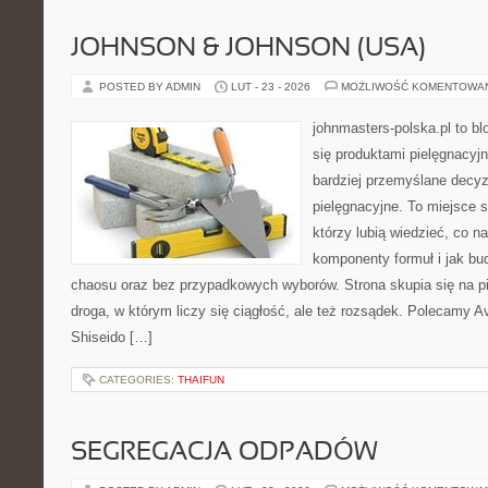
JOHNSON & JOHNSON (USA)
POSTED BY ADMIN
LUT - 23 - 2026
MOŻLIWOŚĆ KOMENTOWA
johnmasters-polska.pl to blo
się produktami pielęgnacyj
bardziej przemyślane decy
pielęgnacyjne. To miejsce 
którzy lubią wiedzieć, co na
komponenty formuł i jak bu
chaosu oraz bez przypadkowych wyborów. Strona skupia się na pi
droga, w którym liczy się ciągłość, ale też rozsądek. Polecamy A
Shiseido […]
CATEGORIES:
THAIFUN
SEGREGACJA ODPADÓW