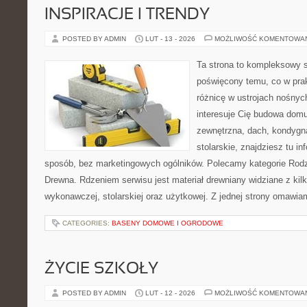
INSPIRACJE I TRENDY
POSTED BY ADMIN
LUT - 13 - 2026
MOŻLIWOŚĆ KOMENTOWA
Ta strona to kompleksowy 
poświęcony temu, co w prak
różnicę w ustrojach nośnyc
interesuje Cię budowa domu
zewnętrzna, dach, kondygna
stolarskie, znajdziesz tu i
sposób, bez marketingowych ogólników. Polecamy kategorie Rod
Drewna. Rdzeniem serwisu jest materiał drewniany widziane z kil
wykonawczej, stolarskiej oraz użytkowej. Z jednej strony omawi
CATEGORIES:
BASENY DOMOWE I OGRODOWE
ŻYCIE SZKOŁY
POSTED BY ADMIN
LUT - 12 - 2026
MOŻLIWOŚĆ KOMENTOWA