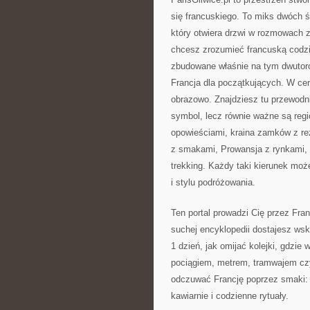
się francuskiego. To miks dwóch 
który otwiera drzwi w rozmowach z
chcesz zrozumieć francuską codzie
zbudowane właśnie na tym dwutor
Francja dla początkujących. W cen
obrazowo. Znajdziesz tu przewodni
symbol, lecz równie ważne są regio
opowieściami, kraina zamków z re
z smakami, Prowansja z rynkami, R
trekking. Każdy taki kierunek mo
i stylu podróżowania.
Ten portal prowadzi Cię przez Fra
suchej encyklopedii dostajesz wsk
1 dzień, jak omijać kolejki, gdzi
pociągiem, metrem, tramwajem czy
odczuwać Francję poprzez smaki: pi
kawiarnie i codzienne rytuały.