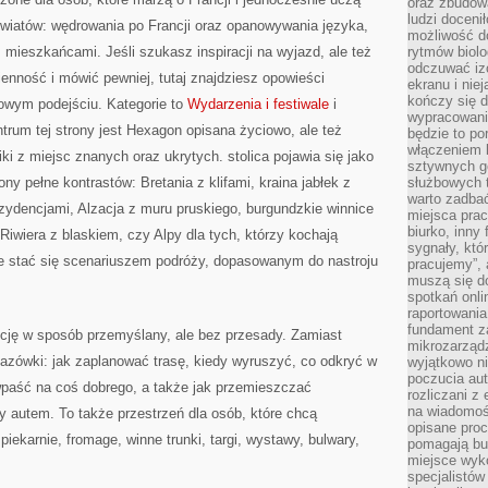
oraz zbudowa
ludzi doceni
światów: wędrowania po Francji oraz opanowywania języka,
możliwość d
 mieszkańcami. Jeśli szukasz inspiracji na wyjazd, ale też
rytmów biolo
odczuwać izo
nność i mówić pewniej, tutaj znajdziesz opowieści
ekranu i nie
kończy się d
owym podejściu. Kategorie to
Wydarzenia i festiwale
i
wypracowanie
trum tej strony jest Hexagon opisana życiowo, ale też
będzie to po
włączeniem k
ki z miejsc znanych oraz ukrytych. stolica pojawia się jako
sztywnych go
ny pełne kontrastów: Bretania z klifami, kraina jabłek z
służbowych 
warto zadbać
zydencjami, Alzacja z muru pruskiego, burgundzkie winnice
miejsca pra
biurko, inny 
iwiera z blaskiem, czy Alpy dla tych, którzy kochają
sygnały, któ
że stać się scenariuszem podróży, dopasowanym do nastroju
pracujemy”, 
muszą się d
spotkań onli
raportowania
fundament z
ncję w sposób przemyślany, ale bez przesady. Zamiast
mikrozarządz
azówki: jak zaplanować trasę, kiedy wyruszyć, co odkryć w
wyjątkowo n
poczucia au
e wpaść na coś dobrego, a także jak przemieszczać
rozliczani z
na wiadomoś
 autem. To także przestrzeń dla osób, które chcą
opisane proc
ekarnie, fromage, winne trunki, targi, wystawy, bulwary,
pomagają bu
miejsce wyk
specjalistów