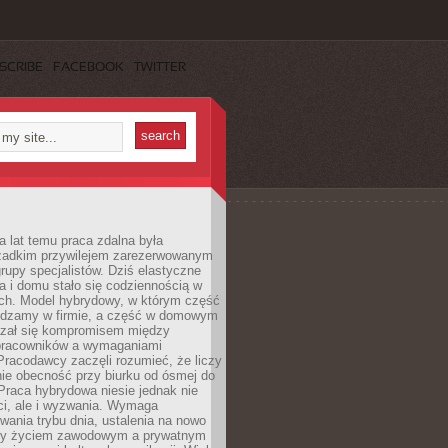
SCRIBE
FACEBOOK
TWITTER
a lat temu praca zdalna była
rzadkim przywilejem zarezerwowanym
grupy specjalistów. Dziś elastyczne
ra i domu stało się codziennością w
ach. Model hybrydowy, w którym część
ędzamy w firmie, a część w domowym
azał się kompromisem między
pracowników a wymaganiami
 Pracodawcy zaczęli rozumieć, że liczy
 nie obecność przy biurku od ósmej do
Praca hybrydowa niesie jednak nie
ci, ale i wyzwania. Wymaga
wania trybu dnia, ustalenia na nowo
zy życiem zawodowym a prywatnym