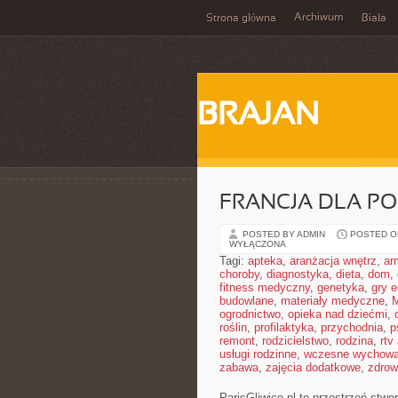
Archiwum
Strona główna
Biała
BRAJAN
FRANCJA DLA P
POSTED BY ADMIN
POSTED ON 
WYŁĄCZONA
Tagi:
apteka
,
aranżacja wnętrz
,
ar
choroby
,
diagnostyka
,
dieta
,
dom
,
fitness medyczny
,
genetyka
,
gry 
budowlane
,
materiały medyczne
,
M
ogrodnictwo
,
opieka nad dziećmi
,
roślin
,
profilaktyka
,
przychodnia
,
p
remont
,
rodzicielstwo
,
rodzina
,
rtv
usługi rodzinne
,
wczesne wychowa
zabawa
,
zajęcia dodatkowe
,
zdrow
ParisGliwice.pl to przestrzeń stwo