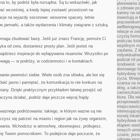
 na to, by podróż była rozsądna. Są tu wskazówki, jak
planowania 
o zdrowie ps
ć wcześniej, a kiedy lepiej zostawić przestrzeń na
kariery na o
racje na wyjazdy sezonowe: wiosenne spacery, letnie
inwestują w 
pracownikom
e jarmarki, a także wydarzenia i klimaty związane z sztuką.
wellbeingow
relacje w ze
czystą forma
pomaga zbudować bazę. Jeśli już znasz Francję, pomoże Ci
podczas któr
wspólnym my
yka od zera, dostaniesz prosty plan. Jeśli jesteś na
zaufania. Z k
ajdziesz inspiracje do wyłapywania niuansów. Wszystko po
indywidualne
podział ról 
rzewagą — w podróży, w codzienności i w kontaktach.
środowisk: e
domowego bi
hybrydowy m
nie pewności siebie. Wiele osób zna słówka, ale boi się
życia. Mniej
ówić jasno i pamiętać, że komunikacja to nie konkurs na
szansa na od
dróg, a tak
miany. Dzięki praktycznym przykładom łatwiej przejść od
zamieszkania
biura. Dla wi
aczyna działać, podróż daje jeszcze więcej frajdy.
przeprowadzk
miejscowośc
 uważnego podróżowania: takiego, w którym ważne są nie
interesujące
rozwój lokal
Uczysz się patrzeć na miasto i region jak na żywy organizm,
hybrydowa ni
etapem ewol
owania. Wchodzisz w atmosferę, obserwujesz, próbujesz,
nowych umie
 się Twoim pomocnikiem. To podejście daje poczucie, że
czasie, prze
zdrowie psy