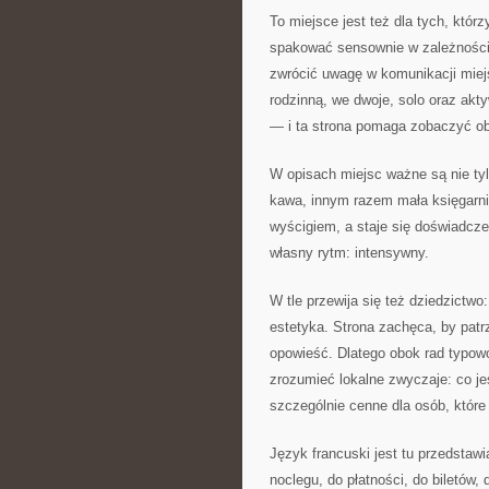
To miejsce jest też dla tych, któ
spakować sensownie w zależności o
zwrócić uwagę w komunikacji miejsk
rodzinną, we dwoje, solo oraz akt
— i ta strona pomaga zobaczyć ob
W opisach miejsc ważne są nie tyl
kawa, innym razem mała księgarni
wyścigiem, a staje się doświadcz
własny rytm: intensywny.
W tle przewija się też dziedzictwo:
estetyka. Strona zachęca, by patrz
opowieść. Dlatego obok rad typowo
zrozumieć lokalne zwyczaje: co je
szczególnie cenne dla osób, które 
Język francuski jest tu przedstaw
noclegu, do płatności, do biletów,