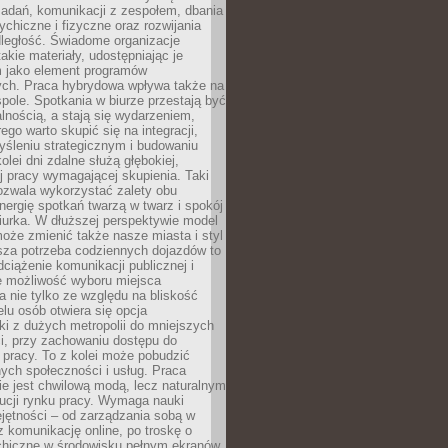
zadań, komunikacji z zespołem, dbania
ychiczne i fizyczne oraz rozwijania
dległość. Świadome organizacje
takie materiały, udostępniając je
 jako element programów
ych. Praca hybrydowa wpływa także na
spole. Spotkania w biurze przestają być
lnością, a stają się wydarzeniem,
ego warto skupić się na integracji,
śleniu strategicznym i budowaniu
olei dni zdalne służą głębokiej,
j pracy wymagającej skupienia. Taki
pozwala wykorzystać zalety obu
nergię spotkań twarzą w twarz i spokój
urka. W dłuższej perspektywie model
oże zmienić także nasze miasta i styl
sza potrzeba codziennych dojazdów to
ciążenie komunikacji publicznej i
że możliwość wyboru miejsca
 nie tylko ze względu na bliskość
elu osób otwiera się opcja
i z dużych metropolii do mniejszych
i, przy zachowaniu dostępu do
j pracy. To z kolei może pobudzić
nych społeczności i usług. Praca
e jest chwilową modą, lecz naturalnym
ucji rynku pracy. Wymaga nauki
jętności – od zarządzania sobą w
z komunikację online, po troskę o
chiczne w środowisku pełnym ekranów.