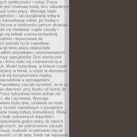
nych społeczności i usług. Praca
e jest chwilową modą, lecz naturalnym
ucji rynku pracy. Wymaga nauki
jętności – od zarządzania sobą w
z komunikację online, po troskę o
chiczne w środowisku pełnym ekranów.
uda się zbudować mądre zasady i
aje się jednak szansą na bardziej
ludzkie i dopasowane do
ych potrzeb życie zawodowe.
a lat temu praca zdalna była
rzadkim przywilejem zarezerwowanym
grupy specjalistów. Dziś elastyczne
ra i domu stało się codziennością w
ach. Model hybrydowy, w którym część
ędzamy w firmie, a część w domowym
azał się kompromisem między
pracowników a wymaganiami
 Pracodawcy zaczęli rozumieć, że liczy
 nie obecność przy biurku od ósmej do
Praca hybrydowa niesie jednak nie
ci, ale i wyzwania. Wymaga
wania trybu dnia, ustalenia na nowo
zy życiem zawodowym a prywatnym
nia nowej kultury komunikacji. Wielu
ło brak codziennych dojazdów i
opasowania godzin pracy do swoich
gicznych, ale jednocześnie zaczęło
lację, trudność w oderwaniu się od
jasność co do tego, kiedy tak naprawdę