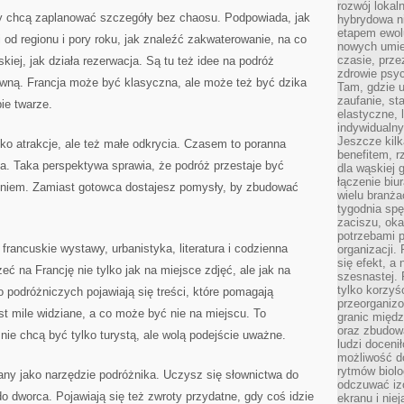
rozwój lokal
rzy chcą zaplanować szczegóły bez chaosu. Podpowiada, jak
hybrydowa ni
etapem ewol
d regionu i pory roku, jak znaleźć zakwaterowanie, na co
nowych umie
czasie, prze
iej, jak działa rezerwacja. Są tu też idee na podróż
zdrowie psy
ywną. Francja może być klasyczna, ale może też być dzika
Tam, gdzie 
zaufanie, st
ie twarze.
elastyczne, 
indywidualn
Jeszcze kilk
ko atrakcje, ale też małe odkrycia. Czasem to poranna
benefitem, 
a. Taka perspektywa sprawia, że podróż przestaje być
dla wąskiej 
łączenie biu
eniem. Zamiast gotowca dostajesz pomysły, by zbudować
wielu branż
tygodnia sp
zaciszu, ok
potrzebami 
 francuskie wystawy, urbanistyka, literatura i codzienna
organizacji.
się efekt, a
eć na Francję nie tylko jak na miejsce zdjęć, ale jak na
szesnastej. 
tylko korzyś
 podróżniczych pojawiają się treści, które pomagają
przeorganizo
st mile widziane, a co może być nie na miejscu. To
granic międ
oraz zbudowa
nie chcą być tylko turystą, ale wolą podejście uważne.
ludzi doceni
możliwość d
rytmów biolo
iany jako narzędzie podróżnika. Uczysz się słownictwa do
odczuwać izo
 do dworca. Pojawiają się też zwroty przydatne, gdy coś idzie
ekranu i nie