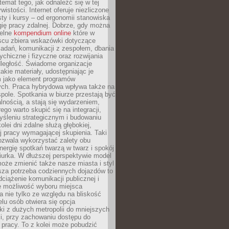
 temat tego, jak odnaleźć się w tej
wistości. Internet oferuje niezliczone
sty i kursy – od ergonomii stanowiska
ię pracy zdalnej. Dobrze, gdy można
telne
kompendium online
które w
scu zbiera wskazówki dotyczące
zadań, komunikacji z zespołem, dbania
ychiczne i fizyczne oraz rozwijania
dległość. Świadome organizacje
takie materiały, udostępniając je
 jako element programów
ych. Praca hybrydowa wpływa także na
spole. Spotkania w biurze przestają być
lnością, a stają się wydarzeniem,
ego warto skupić się na integracji,
śleniu strategicznym i budowaniu
olei dni zdalne służą głębokiej,
j pracy wymagającej skupienia. Taki
pozwala wykorzystać zalety obu
nergię spotkań twarzą w twarz i spokój
urka. W dłuższej perspektywie model
oże zmienić także nasze miasta i styl
sza potrzeba codziennych dojazdów to
ciążenie komunikacji publicznej i
że możliwość wyboru miejsca
 nie tylko ze względu na bliskość
elu osób otwiera się opcja
i z dużych metropolii do mniejszych
i, przy zachowaniu dostępu do
j pracy. To z kolei może pobudzić