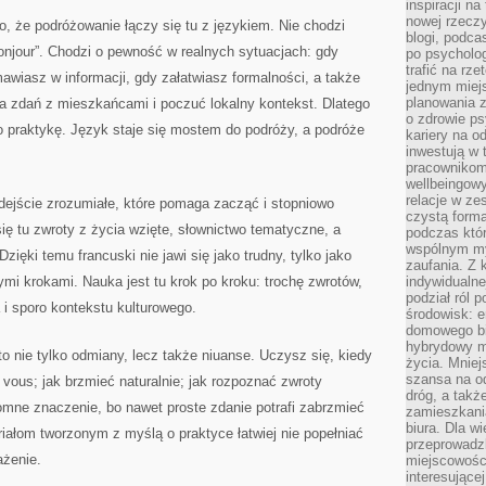
inspiracji na
nowej rzeczy
o, że podróżowanie łączy się tu z językiem. Nie chodzi
blogi, podca
bonjour”. Chodzi o pewność w realnych sytuacjach: gdy
po psycholog
trafić na rze
awiasz w informacji, gdy załatwiasz formalności, a także
jednym miej
planowania 
a zdań z mieszkańcami i poczuć lokalny kontekst. Dlatego
o zdrowie ps
 o praktykę. Język staje się mostem do podróży, a podróże
kariery na o
inwestują w 
pracownikom
wellbeingow
relacje w ze
dejście zrozumiałe, które pomaga zacząć i stopniowo
czystą forma
ę tu zwroty z życia wzięte, słownictwo tematyczne, a
podczas któr
wspólnym my
ęki temu francuski nie jawi się jako trudny, tylko jako
zaufania. Z k
i krokami. Nauka jest tu krok po kroku: trochę zwrotów,
indywidualne
podział ról 
a i sporo kontekstu kulturowego.
środowisk: e
domowego bi
hybrydowy m
to nie tylko odmiany, lecz także niuanse. Uczysz się, kiedy
życia. Mniej
szansa na od
 vous; jak brzmieć naturalnie; jak rozpoznać zwroty
dróg, a tak
omne znaczenie, bo nawet proste zdanie potrafi zabrzmieć
zamieszkania
biura. Dla wi
riałom tworzonym z myślą o praktyce łatwiej nie popełniać
przeprowadzk
ażenie.
miejscowośc
interesujące