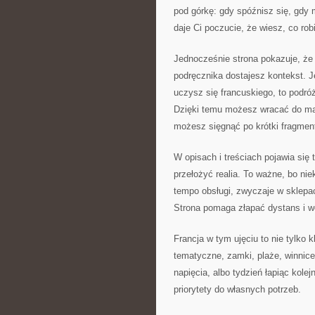
pod górkę: gdy spóźnisz się, gdy 
daje Ci poczucie, że wiesz, co rob
Jednocześnie strona pokazuje, że
podręcznika dostajesz kontekst. Jeś
uczysz się francuskiego, to podróż 
Dzięki temu możesz wracać do ma
możesz sięgnąć po krótki fragmen
W opisach i treściach pojawia si
przełożyć realia. To ważne, bo nie
tempo obsługi, zwyczaje w sklepac
Strona pomaga złapać dystans i we
Francja w tym ujęciu to nie tylko 
tematyczne, zamki, plaże, winnice
napięcia, albo tydzień łapiąc kole
priorytety do własnych potrzeb.