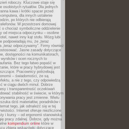
zień roboczy. Kluczowe staje się
 osobistych rytuałów. Dla jednych
ranna kawa i krótki spacer przed
omputera, dla innych ustalenie
dzin, po których nie odbierają
telefonów. W przestrzeni domowej
 o chociaż symboliczne oddzielenie
cy od miejsca odpoczynku – osobne
fotel, nawet inny kąt stołu. Mózg lubi
re podpowiadają mu, że „teraz
a „teraz odpoczywamy”. Firmy również
ostosować. Jasne zasady dotyczące
ne, dostępności na komunikatorach,
 wyników i ocen rocznych to
aufania. Bez tego łatwo popaść w
anie, które w pracy hybrydowej jest
iszczące. Pracownicy potrzebują
tonomii – świadomości, że są
 efektu, a nie z tego, czy odpowiedzą
ć w ciągu dwóch minut. Dobrze
esy i transparentność oczekiwań
dować stabilność w świecie, w którym
onywania pracy jest zmienne. Wielu
 szuka dziś materiałów, poradników i
 temat tego, jak odnaleźć się w tej
wistości. Internet oferuje niezliczone
sty i kursy – od ergonomii stanowiska
ię pracy zdalnej. Dobrze, gdy można
telne
kompendium online
które w
scu zbiera wskazówki dotyczące