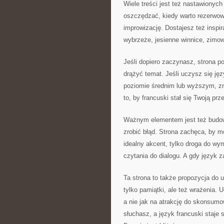
Wiele treści jest też nastawionych
oszczędzać, kiedy warto rezerwowa
improwizację. Dostajesz też inspi
wybrzeże, jesienne winnice, zimow
Jeśli dopiero zaczynasz, strona 
drążyć temat. Jeśli uczysz się jęz
poziomie średnim lub wyższym, zn
to, by francuski stał się Twoją p
Ważnym elementem jest też budowa
zrobić błąd. Strona zachęca, by m
idealny akcent, tylko droga do wy
czytania do dialogu. A gdy język z
Ta strona to także propozycja do
tylko pamiątki, ale też wrażenia. 
a nie jak na atrakcję do skonsum
słuchasz, a język francuski staje