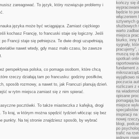
kończy się d
musisz zareagować. To język, który rozwiązuje problemy i
wypracowanie
będzie to po
ić.
włączeniem k
sztywnych go
 nauka języka może być wciągająca. Zamiast ciężkiego
służbowych 
warto zadbać
li kochasz Francję, to francuski staje się logiczny. Jeśli
miejsca pra
biurko, inny 
po Francji staje się pełniejsza. Te dwie drogi uzupełniają.
sygnały, któ
teriałów nawet wtedy, gdy masz mało czasu, bo zawsze
pracujemy”, 
muszą się d
t.
spotkań onli
raportowania
fundament z
ę też perspektywa polska, co pomaga osobom, które chcą
mikrozarządz
które rzeczy działają tam po francusku: godziny posiłków,
wyjątkowo n
poczucia au
h, sposób rozmowy, a nawet to, jak Francuzi planują dzień.
rozliczani z
na wiadomoś
jść w rytm miejsca zamiast się z nim spierać.
opisane proc
pomagają bu
miejsce wyk
klasyczne pocztówki. To także miasteczka z kafejką, drogi
specjalistów
. To kraj, w którym można spędzić tydzień włócząc się bez
inspiracji na
nowej rzeczy
jne punkty. Na tej stronie znajdziesz sposób, by wybrać
blogi, podca
po psycholog
trafić na rze
jednym miej