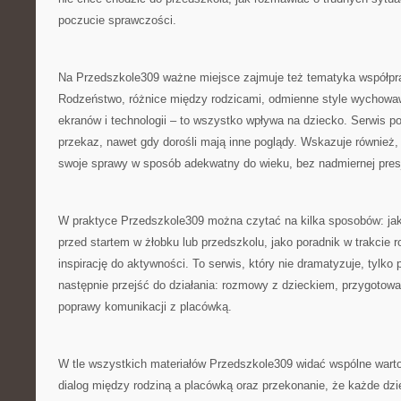
poczucie sprawczości.
Na Przedszkole309 ważne miejsce zajmuje też tematyka współp
Rodzeństwo, różnice między rodzicami, odmienne style wychowawc
ekranów i technologii – to wszystko wpływa na dziecko. Serwis po
przekaz, nawet gdy dorośli mają inne poglądy. Wskazuje również, 
swoje sprawy w sposób adekwatny do wieku, bez nadmiernej presj
W praktyce Przedszkole309 można czytać na kilka sposobów: ja
przed startem w żłobku lub przedszkolu, jako poradnik w trakcie r
inspirację do aktywności. To serwis, który nie dramatyzuje, tylk
następnie przejść do działania: rozmowy z dzieckiem, przygotow
poprawy komunikacji z placówką.
W tle wszystkich materiałów Przedszkole309 widać wspólne warto
dialog między rodziną a placówką oraz przekonanie, że każde dzie