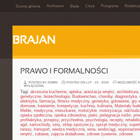
Archiwum
Cisza
Przegrana
Redakcj
Strona główna
Biała
BRAJAN
PRAWO I FORMALNOŚCI
POSTED BY ADMIN
POSTED ON LUT - 15 - 2026
MOŻLIWOŚĆ 
WYŁĄCZONA
Tagi:
akcesoria kuchenne
,
apteka
,
aranżacja wnętrz
,
architektura
genetyczne
,
biotechnologia
,
Budownictwo
,
choroby
,
diagnostyka
,
elektryka
,
farmacja
,
fitness medyczny
,
genetyka
,
gotowanie
,
gry 
domowe
,
kawiarnie
,
korepetycje
,
kuchnia
,
kulinaria
,
Materiały bud
Meble
,
medycyna
,
mieszkanie
,
motocykle
,
motoryzacja
,
odchudz
opieka społeczna
,
opieka zdrowotna
,
patio
,
pielęgnacja roślin
,
pro
profilaktyka
,
przepisy
,
przychodnia
,
psychologia
,
recepty
,
rehabili
agd
,
samochody
,
sery
,
sklep spożywczy
,
sprzęt medyczny
,
super
tarasy
,
transport
,
wiedza medyczna
,
wina
,
wodociągi
,
wyposażeni
wnętrz
,
zabawa
,
zajęcia dodatkowe
,
zdrowe żywienie
,
zdrowie