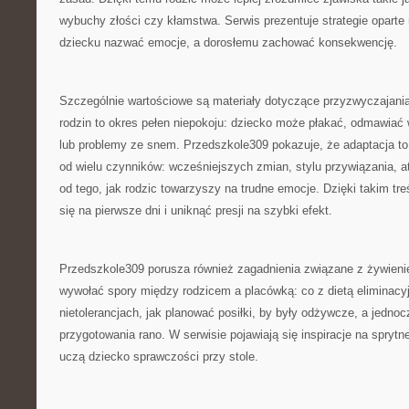
wybuchy złości czy kłamstwa. Serwis prezentuje strategie oparte
dziecku nazwać emocje, a dorosłemu zachować konsekwencję.
Szczególnie wartościowe są materiały dotyczące przyzwyczajania
rodzin to okres pełen niepokoju: dziecko może płakać, odmawiać 
lub problemy ze snem. Przedszkole309 pokazuje, że adaptacja to
od wielu czynników: wcześniejszych zmian, stylu przywiązania, a
od tego, jak rodzic towarzyszy na trudne emocje. Dzięki takim tr
się na pierwsze dni i uniknąć presji na szybki efekt.
Przedszkole309 porusza również zagadnienia związane z żywieniem
wywołać spory między rodzicem a placówką: co z dietą eliminacy
nietolerancjach, jak planować posiłki, by były odżywcze, a jednoc
przygotowania rano. W serwisie pojawiają się inspiracje na sprytne
uczą dziecko sprawczości przy stole.