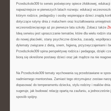
Przedszkole309 to serwis poświęcony opiece żłobkowej, edukacji
najważniejsze w pierwszych latach rozwoju: edukacji wczesnoszko
którym rodzice, pedagodzy i osoby wspierające dzieci znajdą kon
dotyczące rutyny dnia z maluchem oraz kształtowania umiejętnoś
wczesnodziecięcego aż po pierwsze lata szkoły. Zobacz także
Żł
Ideą serwisu jest upraszczanie tematów, które dla wielu rodzin s
do nowej placówki, stany psychiczne dziecka, zasady, współpraca
dylematy związane z dietą, snem, higieną, przyzwyczajeniami i 
Przedszkole309 spina perspektywę rodzica i pedagoga, dzięki cz
biorą się określone postawy dzieci oraz jak mądrze na nie reagow
Na Przedszkole309 tematy wychowania są przedstawiane w sposó
nadmiernego mentorstwa. Zamiast tego otrzymujesz zestaw narzę
dopasować do temperamentu dziecka, stylu rodziny i realiów dnia
sugeruje, jak budować relację opartą na zaufaniu, a jednocześnie 
sposób spójny.