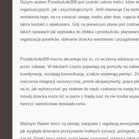
Dużym atutem Przedszkole309 jest szeroki zakres treści, które 
organizacyjnych, jak i psychologicznych. Jeśli interesuje Cię wyb
omówienia tego, na co zwracać uwagę: kadra, plan dnia, zajęcia 
także kontakt z opiekunami. Gdy na pierwszym planie jest codzi
takich sprawach jak wyprawka do żłobka i przedszkola, planowani
organizacja poranków, ubieranie dziecka warstwowo i przygotowa
Przedszkole309 mocno akcentuje też to, co wczesna edukacja ma
przez zabawę. W tekstach często pojawiają się pomysły na zaba
koordynację, rozwijają komunikację, a także wspierają pamięć. Zn
ćwiczenia integracji sensorycznej, proste eksperymenty, prace p
na to, jak wykorzystać gry stołowe do nauki czekania na swoją ko
rozwój dziecka może iść w parze z frajdą oraz że nie trzeba wyp
tworzyć wartościowe doświadczenia.
Ważnym filarem treści są tematy związane z regulacją emocjonal
jak wygląda dziecięce przeżywanie trudnych sytuacji: pożegnań, 
zasad. Dzięki temu rodzic może lepiej zrozumieć zjawiska takie j