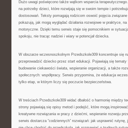
Dużo uwagi poświęcono także wątkom wsparcia terapeutycznego.
na potrzeby dzieci, które rozwijają się w swoim tempie i potrzebu
dostosowań. Teksty pomagają rodzicom oswoić pojęcia związane 
pokazują, jak mogą wyglądać działania rozwojowe w praktyce, na
motoryczne. Dzięki temu serwis staje się pomocnikiem w sytuacj
spokoju, nie tracąc nadziei i wiary w potencjał dziecka.
W obszarze wczesnoszkolnym Przedszkole309 koncentruje się na
przeprowadzić dziecko przez start edukacji. Pojawiają się tematy 
budowanie ciekawości świata, wspieranie organizacji, a także roz
społecznych: współpracy. Serwis przypomina, że edukacja wczesn
tylko etap, w którym liczy się poczucie bezpieczeństwa.
W treściach Przedszkole309 widać dbałość o harmonię między teor
strony pojawiają się opisy metod i podejść, które mogą inspirować
kreatywne rozwiązania w pracy z dziećmi, wspieranie rozwoju prze
serwis dostarcza “codziennych” rozwiązań: jak usprawnić rutynę,
nie chce chodzić do przedszkola, jak rozmawiać o trudnych sytua