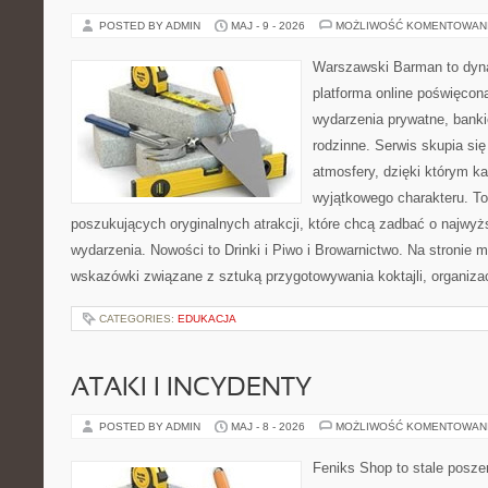
POSTED BY ADMIN
MAJ - 9 - 2026
MOŻLIWOŚĆ KOMENTOWAN
Warszawski Barman to dyna
platforma online poświęco
wydarzenia prywatne, banki
rodzinne. Serwis skupia się
atmosfery, dzięki którym k
wyjątkowego charakteru. To
poszukujących oryginalnych atrakcji, które chcą zadbać o najw
wydarzenia. Nowości to Drinki i Piwo i Browarnictwo. Na stronie
wskazówki związane z sztuką przygotowywania koktajli, organiza
CATEGORIES:
EDUKACJA
ATAKI I INCYDENTY
POSTED BY ADMIN
MAJ - 8 - 2026
MOŻLIWOŚĆ KOMENTOWAN
Feniks Shop to stale poszer