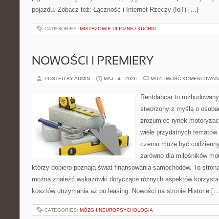
pojazdu. Zobacz też: Łączność i Internet Rzeczy (IoT) […]
CATEGORIES:
MISTRZOWIE ULICZNEJ KUCHNI
NOWOŚCI I PREMIERY
POSTED BY ADMIN
MAJ - 4 - 2026
MOŻLIWOŚĆ KOMENTOWAN
Rentdabcar to rozbudowany 
stworzony z myślą o osobac
zrozumieć rynek motoryzacy
wiele przydatnych tematów 
czemu może być codziennym
zarówno dla miłośników moto
którzy dopiero poznają świat finansowania samochodów. To stron
można znaleźć wskazówki dotyczące różnych aspektów korzystan
kosztów utrzymania aż po leasing. Nowości na stronie Historie […
CATEGORIES:
MÓZG I NEUROPSYCHOLOGIA