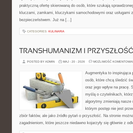
praktyczną ofertę skierowaną do osób, które szukają sprawdzone
kluczami, zamkami, kluczykami samochodowymi oraz usługami 
bezpieczeństwem. Już na […]
CATEGORIES:
KULINARIA
TRANSHUMANIZM I PRZYSZŁOŚĆ
POSTED BY ADMIN
MAJ - 20 - 2026
MOŻLIWOŚĆ KOMENTOWA
Augmentyka to inspirująca p
osób, które chcą śledzić świ
oraz jego wpływ na pracę. 
myślą o czytelnikach, którzy
algorytmy zmieniają nasze r
którym postęp nie jest prz
zbiór faktów, ale jako źródło pytań o przyszłość. Na stronie moż
zagadnieniom, które jeszcze niedawno kojarzyły się głównie z odl