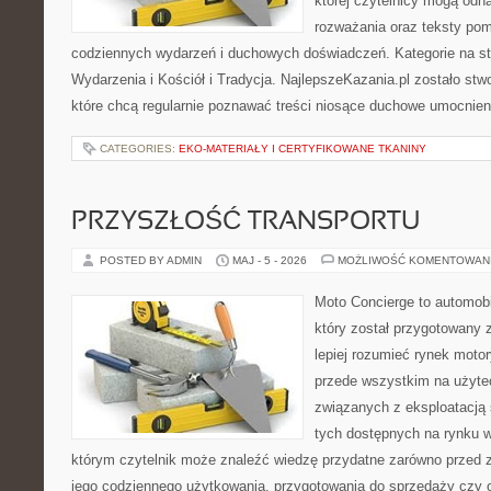
której czytelnicy mogą odna
rozważania oraz teksty pom
codziennych wydarzeń i duchowych doświadczeń. Kategorie na stro
Wydarzenia i Kościół i Tradycja. NajlepszeKazania.pl zostało st
które chcą regularnie poznawać treści niosące duchowe umocnien
CATEGORIES:
EKO-MATERIAŁY I CERTYFIKOWANE TKANINY
PRZYSZŁOŚĆ TRANSPORTU
POSTED BY ADMIN
MAJ - 5 - 2026
MOŻLIWOŚĆ KOMENTOWAN
Moto Concierge to automobi
który został przygotowany
lepiej rozumieć rynek motor
przede wszystkim na użyte
związanych z eksploatacj
tych dostępnych na rynku w
którym czytelnik może znaleźć wiedzę przydatne zarówno przed 
jego codziennego użytkowania, przygotowania do sprzedaży czy 