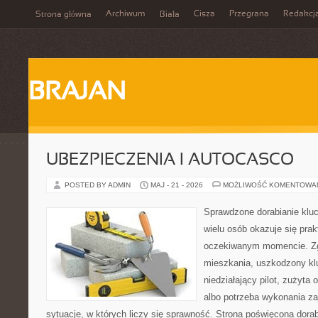
Archiwum
Cisza
Przegrana
Redakcj
Strona główna
Biała
BRAJAN
UBEZPIECZENIA I AUTOCASCO
POSTED BY ADMIN
MAJ - 21 - 2026
MOŻLIWOŚĆ KOMENTOWA
Sprawdzone dorabianie klucz
wielu osób okazuje się pra
oczekiwanym momencie. Zg
mieszkania, uszkodzony k
niedziałający pilot, zużyt
albo potrzeba wykonania z
sytuacje, w których liczy się sprawność. Strona poświęcona dorab