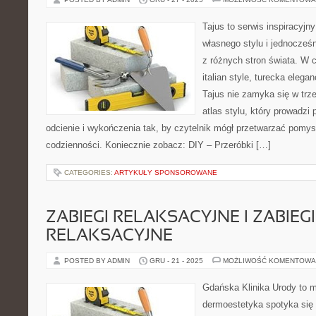
Tajus to serwis inspiracyjn
własnego stylu i jednocześn
z różnych stron świata. W c
italian style, turecka elega
Tajus nie zamyka się w trze
atlas stylu, który prowadzi 
odcienie i wykończenia tak, by czytelnik mógł przetwarzać pomys
codzienności. Koniecznie zobacz: DIY – Przeróbki […]
CATEGORIES:
ARTYKUŁY SPONSOROWANE
ZABIEGI RELAKSACYJNE I ZABIEGI
RELAKSACYJNE
POSTED BY ADMIN
GRU - 21 - 2025
MOŻLIWOŚĆ KOMENTOWA
Gdańska Klinika Urody to m
dermoestetyka spotyka się 