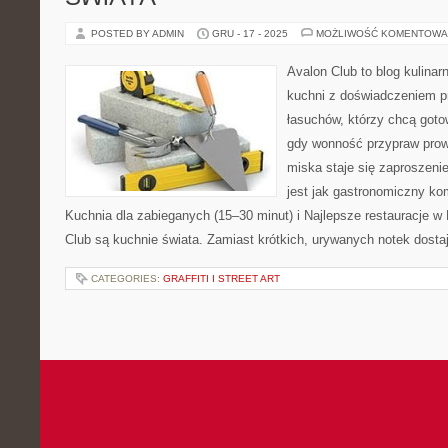
POSTED BY ADMIN
GRU - 17 - 2025
MOŻLIWOŚĆ KOMENTOWA
Avalon Club to blog kulinar
kuchni z doświadczeniem pr
łasuchów, którzy chcą gotow
gdy wonność przypraw prowa
miska staje się zaproszeni
jest jak gastronomiczny ko
Kuchnia dla zabieganych (15–30 minut) i Najlepsze restauracje w
Club są kuchnie świata. Zamiast krótkich, urywanych notek dosta
CATEGORIES:
GRAFFITI I STREET ART