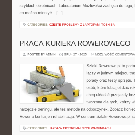
szybkich obietnicach. Laboratorium Możliwości zachęca do tego, 
co można mierzyć – […]
CATEGORIES:
CZĘSTE PROBLEMY Z LAPTOPAMI TOSHIBA
PRACA KURIERA ROWEROWEGO
POSTED BY ADMIN
GRU - 27 - 2025
MOŻLIWOŚĆ KOMENTOWA
Szlaki-Rowerowe.pl to porta
łączy w jednym miejscu tra
porady oraz testy sprzętu.
osób, które lubią jeździć re
chcą układać przejazdy bez
tworzona dla tych, którzy w
narzędzie treningu, ale też metodę na odpoczynek. Zobacz koniecz
Rower a kontuzje i rehabilitacja. W centrum Szlaki-Rowerowe.pl s
CATEGORIES:
JAZDA W EKSTREMALNYCH WARUNKACH