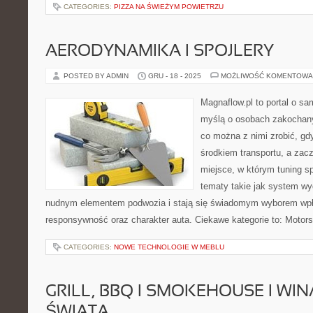
CATEGORIES:
PIZZA NA ŚWIEŻYM POWIETRZU
AERODYNAMIKA I SPOJLERY
POSTED BY ADMIN
GRU - 18 - 2025
MOŻLIWOŚĆ KOMENTOWA
Magnaflow.pl to portal o s
myślą o osobach zakochany
co można z nimi zrobić, gdy
środkiem transportu, a zac
miejsce, w którym tuning sp
tematy takie jak system w
nudnym elementem podwozia i stają się świadomym wyborem wp
responsywność oraz charakter auta. Ciekawe kategorie to: Motors
CATEGORIES:
NOWE TECHNOLOGIE W MEBLU
GRILL, BBQ I SMOKEHOUSE I WI
ŚWIATA