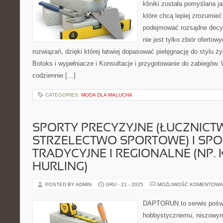
kliniki została pomyślana j
które chcą lepiej zrozumieć
podejmować rozsądne decyz
nie jest tylko zbiór ofertow
rozwiązań, dzięki której łatwiej dopasować pielęgnację do stylu ży
Botoks i wypełniacze i Konsultacje i przygotowanie do zabiegów.
codziennie […]
CATEGORIES:
MODA DLA MALUCHA
SPORTY PRECYZYJNE (ŁUCZNICT
STRZELECTWO SPORTOWE) I SPO
TRADYCYJNE I REGIONALNE (NP. 
HURLING)
POSTED BY ADMIN
GRU - 21 - 2025
MOŻLIWOŚĆ KOMENTOWA
DAPTORUN to serwis poświ
hobbystycznemu, niszowym