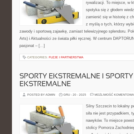
rywalizacji. To miejsce, w 
spotyka się z głodem wiedzy
zamienić się w historię z c
z myślą o tych, którzy wybi
zawody i sportową zajawkę, zamiast telewizyjnego splendoru. P
Arts) i Aktualności ze świata piłki ręcznej. W centrum DAPTORUN
pasjonat – […]
CATEGORIES:
FUZJE I PARTNERSTWA
SPORTY EKSTREMALNE I SPORTY
EKSTREMALNE
POSTED BY ADMIN
GRU - 20 - 2025
MOŻLIWOŚĆ KOMENTOWA
Silny Szczecin to lokalny po
siła nie jest przypadkiem, 
nawyków. To miejsce powst
stolicy Pomorza Zachodniego