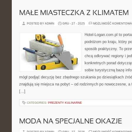
MAŁE MIASTECZKA Z KLIMATEM
POSTED BY ADMIN
GRU - 27 - 2025
MOŻLIWOŚĆ KOMENTOWA
Hotel-Logan.com.pl to port
podróżom po kraju, który p
sposób praktyczny. To prze
chcą odkrywać regiony i je
konkretnych porad dotycząc
sobie turystyczną bazę info
mógł podjąć decyzję bez zbędnego szukania po dziesiątkach źró
znajdują się miejsca na pobyt – od rodzinnych po nowoczesne, 
[…]
CATEGORIES:
PREZENTY KULINARNE
MODA NA SPECJALNE OKAZJE
POSTED BY ADMIN
GRU - 27 - 2025
MOŻLIWOŚĆ KOMENTOWA