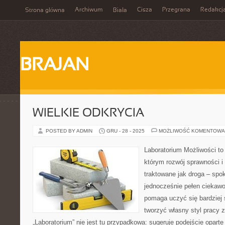
Archiwum
Cisza
Przegrana
Redakcj
Strona główna
Biała
BRAJAN
WIELKIE ODKRYCIA
POSTED BY ADMIN
GRU - 28 - 2025
MOŻLIWOŚĆ KOMENTOWA
Laboratorium Możliwości to 
którym rozwój sprawności i
traktowane jak droga – spo
jednocześnie pełen ciekawoś
pomaga uczyć się bardziej 
tworzyć własny styl pracy 
„Laboratorium” nie jest tu przypadkowa: sugeruje podejście oparte