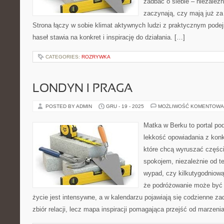
zadbać o siebie – niezależn
zaczynają, czy mają już za 
Strona łączy w sobie klimat aktywnych ludzi z praktycznym pode
haseł stawia na konkret i inspirację do działania. […]
CATEGORIES:
ROZRYWKA
LONDYN I PRAGA
POSTED BY ADMIN
GRU - 19 - 2025
MOŻLIWOŚĆ KOMENTOWA
Matka w Berku to portal pod
lekkość opowiadania z konk
które chcą wyruszać części
spokojem, niezależnie od t
wypad, czy kilkutygodniową
że podróżowanie może być 
życie jest intensywne, a w kalendarzu pojawiają się codzienne zad
zbiór relacji, lecz mapa inspiracji pomagająca przejść od marzenia