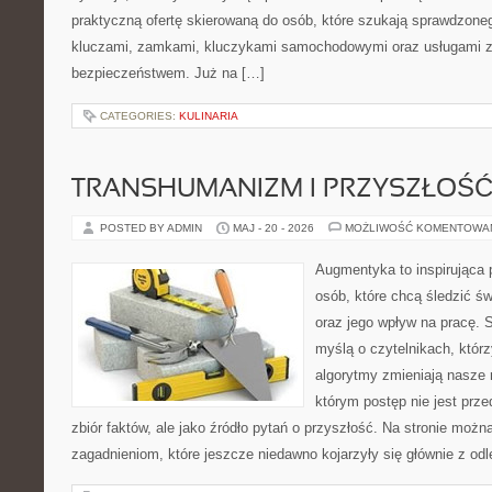
praktyczną ofertę skierowaną do osób, które szukają sprawdzone
kluczami, zamkami, kluczykami samochodowymi oraz usługami 
bezpieczeństwem. Już na […]
CATEGORIES:
KULINARIA
TRANSHUMANIZM I PRZYSZŁOŚĆ
POSTED BY ADMIN
MAJ - 20 - 2026
MOŻLIWOŚĆ KOMENTOWA
Augmentyka to inspirująca p
osób, które chcą śledzić świ
oraz jego wpływ na pracę. 
myślą o czytelnikach, którzy
algorytmy zmieniają nasze r
którym postęp nie jest prz
zbiór faktów, ale jako źródło pytań o przyszłość. Na stronie moż
zagadnieniom, które jeszcze niedawno kojarzyły się głównie z odl