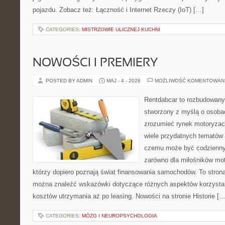
pojazdu. Zobacz też: Łączność i Internet Rzeczy (IoT) […]
CATEGORIES:
MISTRZOWIE ULICZNEJ KUCHNI
NOWOŚCI I PREMIERY
POSTED BY ADMIN
MAJ - 4 - 2026
MOŻLIWOŚĆ KOMENTOWAN
Rentdabcar to rozbudowany 
stworzony z myślą o osobac
zrozumieć rynek motoryzacy
wiele przydatnych tematów 
czemu może być codziennym
zarówno dla miłośników moto
którzy dopiero poznają świat finansowania samochodów. To stron
można znaleźć wskazówki dotyczące różnych aspektów korzystan
kosztów utrzymania aż po leasing. Nowości na stronie Historie […
CATEGORIES:
MÓZG I NEUROPSYCHOLOGIA