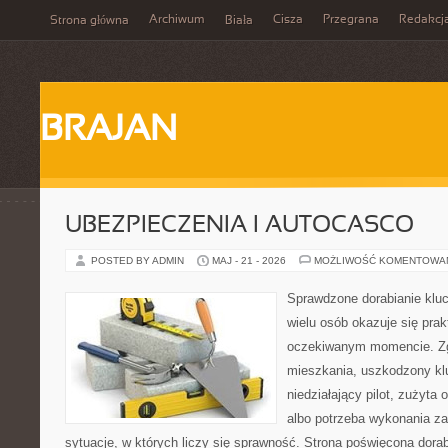
Archiwum
Cisza
Przegrana
Redakcj
Strona główna
Biała
BRAJAN
UBEZPIECZENIA I AUTOCASCO
POSTED BY ADMIN
MAJ - 21 - 2026
MOŻLIWOŚĆ KOMENTOWA
Sprawdzone dorabianie klucz
wielu osób okazuje się pra
oczekiwanym momencie. Zg
mieszkania, uszkodzony k
niedziałający pilot, zużyt
albo potrzeba wykonania z
sytuacje, w których liczy się sprawność. Strona poświęcona dorab