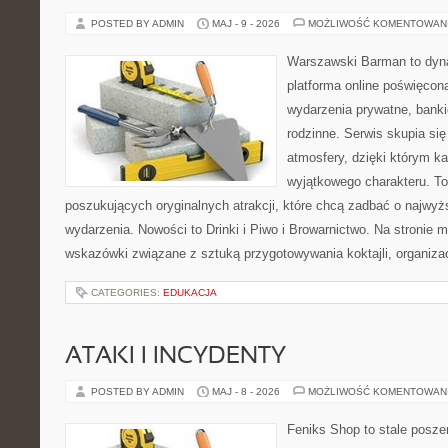
POSTED BY ADMIN
MAJ - 9 - 2026
MOŻLIWOŚĆ KOMENTOWAN
Warszawski Barman to dyna
platforma online poświęco
wydarzenia prywatne, banki
rodzinne. Serwis skupia się
atmosfery, dzięki którym k
wyjątkowego charakteru. To
poszukujących oryginalnych atrakcji, które chcą zadbać o najw
wydarzenia. Nowości to Drinki i Piwo i Browarnictwo. Na stronie
wskazówki związane z sztuką przygotowywania koktajli, organiza
CATEGORIES:
EDUKACJA
ATAKI I INCYDENTY
POSTED BY ADMIN
MAJ - 8 - 2026
MOŻLIWOŚĆ KOMENTOWAN
Feniks Shop to stale poszer