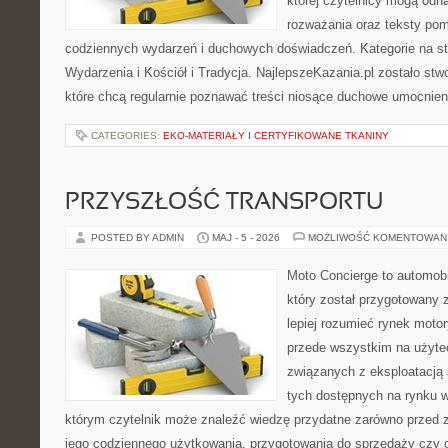
której czytelnicy mogą odna
rozważania oraz teksty pom
codziennych wydarzeń i duchowych doświadczeń. Kategorie na stro
Wydarzenia i Kościół i Tradycja. NajlepszeKazania.pl zostało st
które chcą regularnie poznawać treści niosące duchowe umocnien
CATEGORIES:
EKO-MATERIAŁY I CERTYFIKOWANE TKANINY
PRZYSZŁOŚĆ TRANSPORTU
POSTED BY ADMIN
MAJ - 5 - 2026
MOŻLIWOŚĆ KOMENTOWAN
Moto Concierge to automobi
który został przygotowany
lepiej rozumieć rynek motor
przede wszystkim na użyte
związanych z eksploatacj
tych dostępnych na rynku w
którym czytelnik może znaleźć wiedzę przydatne zarówno przed 
jego codziennego użytkowania, przygotowania do sprzedaży czy 