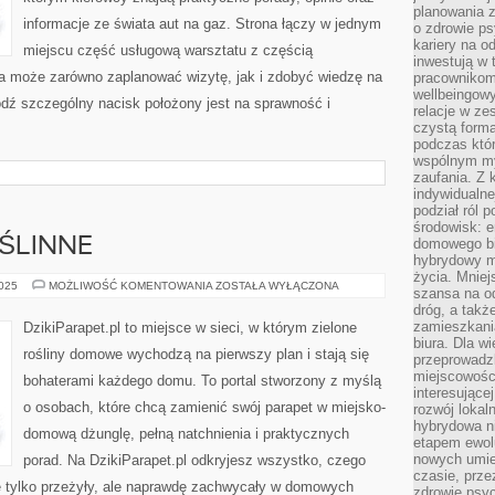
planowania 
informacje ze świata aut na gaz. Strona łączy w jednym
o zdrowie ps
kariery na o
miejscu część usługową warsztatu z częścią
inwestują w 
a może zarówno zaplanować wizytę, jak i zdobyć wiedzę na
pracownikom
wellbeingow
dź szczególny nacisk położony jest na sprawność i
relacje w ze
czystą forma
podczas któr
wspólnym my
zaufania. Z k
indywidualne
podział ról 
środowisk: e
ŚLINNE
domowego bi
hybrydowy m
życia. Mniej
KOMPOZYCJE
2025
MOŻLIWOŚĆ KOMENTOWANIA
ZOSTAŁA WYŁĄCZONA
szansa na od
ROŚLINNE
dróg, a tak
zamieszkania
DzikiParapet.pl to miejsce w sieci, w którym zielone
biura. Dla wi
rośliny domowe wychodzą na pierwszy plan i stają się
przeprowadzk
miejscowośc
bohaterami każdego domu. To portal stworzony z myślą
interesujące
o osobach, które chcą zamienić swój parapet w miejsko-
rozwój lokal
hybrydowa ni
domową dżunglę, pełną natchnienia i praktycznych
etapem ewol
nowych umie
porad. Na DzikiParapet.pl odkryjesz wszystko, czego
czasie, prze
ie tylko przeżyły, ale naprawdę zachwycały w domowych
zdrowie psy