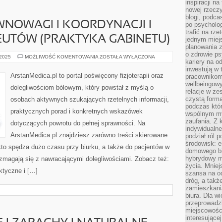
inspiracji na
nowej rzeczy
blogi, podca
NOWAGI I KOORDYNACJI I
po psycholog
trafić na rze
EUTÓW (PRAKTYKA GABINETU)
jednym miej
planowania 
o zdrowie ps
ZABURZENIA
 2025
MOŻLIWOŚĆ KOMENTOWANIA
ZOSTAŁA WYŁĄCZONA
kariery na o
RÓWNOWAGI
I
inwestują w 
KOORDYNACJI
ArstanMedica.pl to portal poświęcony fizjoterapii oraz
pracownikom
I
wellbeingow
DLA
dolegliwościom bólowym, który powstał z myślą o
FIZJOTERAPEUTÓW
relacje w ze
(PRAKTYKA
czystą forma
osobach aktywnych szukających rzetelnych informacji,
GABINETU)
podczas któr
praktycznych porad i konkretnych wskazówek
wspólnym my
zaufania. Z k
dotyczących powrotu do pełnej sprawności. Na
indywidualne
ArstanMedica.pl znajdziesz zarówno treści skierowane
podział ról 
środowisk: e
kto spędza dużo czasu przy biurku, a także do pacjentów w
domowego bi
hybrydowy m
 zmagają się z nawracającymi dolegliwościami. Zobacz też:
życia. Mniej
ktyczne i […]
szansa na od
dróg, a tak
zamieszkania
biura. Dla wi
przeprowadzk
miejscowośc
interesujące