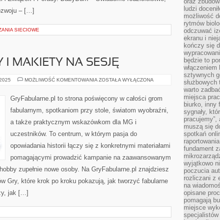
oraz zbudowa
ludzi doceni
ozwoju – […]
możliwość d
rytmów biolo
ZANIA SIECIOWE
odczuwać izo
ekranu i nie
kończy się d
wypracowanie
będzie to po
 I MAKIETY NA SESJĘ
włączeniem k
sztywnych go
MAPY,
 2025
MOŻLIWOŚĆ KOMENTOWANIA
ZOSTAŁA WYŁĄCZONA
służbowych 
MINIATURY
warto zadbać
I
MAKIETY
miejsca pra
GryFabularne.pl to strona poświęcony w całości grom
NA
biurko, inny 
SESJĘ
fabularnym, spotkaniom przy stole, światom wyobraźni,
sygnały, któ
pracujemy”, 
a także praktycznym wskazówkom dla MG i
muszą się d
uczestników. To centrum, w którym pasja do
spotkań onli
raportowania
opowiadania historii łączy się z konkretnymi materiałami
fundament z
mikrozarządz
pomagającymi prowadzić kampanie na zaawansowanym
wyjątkowo n
hobby zupełnie nowe osoby. Na GryFabularne.pl znajdziesz
poczucia au
rozliczani z
w Gry, które krok po kroku pokazują, jak tworzyć fabularne
na wiadomoś
zy, jak […]
opisane proc
pomagają bu
miejsce wyk
specjalistów