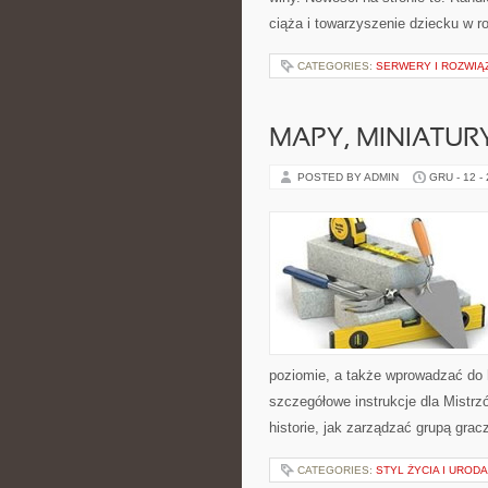
ciąża i towarzyszenie dziecku w r
CATEGORIES:
SERWERY I ROZWIĄ
MAPY, MINIATURY
POSTED BY ADMIN
GRU - 12 -
poziomie, a także wprowadzać do 
szczegółowe instrukcje dla Mistrzó
historie, jak zarządzać grupą grac
CATEGORIES:
STYL ŻYCIA I URODA