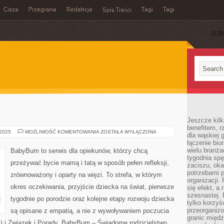
Cisza
Przegrana
Redakcja
Tagi
Tagi
Spis Treści
SUB
Jeszcze kilk
benefitem, 
ZWIĄZKI
 2025
MOŻLIWOŚĆ KOMENTOWANIA
ZOSTAŁA WYŁĄCZONA
dla wąskiej 
łączenie biu
wielu branż
BabyBum to serwis dla opiekunów, którzy chcą
tygodnia sp
przeżywać bycie mamą i tatą w sposób pełen refleksji,
zaciszu, ok
potrzebami 
zrównoważony i oparty na więzi. To strefa, w którym
organizacji.
okres oczekiwania, przyjście dziecka na świat, pierwsze
się efekt, a
szesnastej. 
tygodnie po porodzie oraz kolejne etapy rozwoju dziecka
tylko korzyś
przeorganizo
są opisane z empatią, a nie z wywoływaniem poczucia
granic międ
ki i Związek i Porady. BabyBum – Świadome rodzicielstwo,