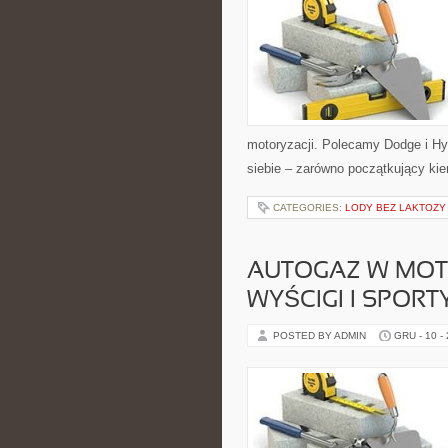
motoryzacji. Polecamy Dodge i Hyu
siebie – zarówno początkujący kie
CATEGORIES:
LODY BEZ LAKTOZY
AUTOGAZ W MOTO
WYŚCIGI I SPOR
POSTED BY ADMIN
GRU - 10 -