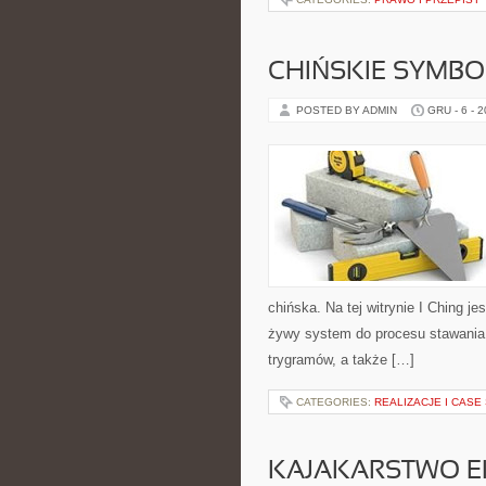
CHIŃSKIE SYMBO
POSTED BY ADMIN
GRU - 6 - 
chińska. Na tej witrynie I Ching j
żywy system do procesu stawania 
trygramów, a także […]
CATEGORIES:
REALIZACJE I CASE
KAJAKARSTWO E