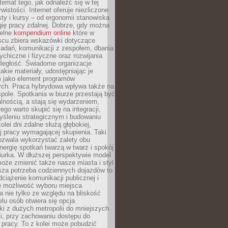
 temat tego, jak odnaleźć się w tej
wistości. Internet oferuje niezliczone
sty i kursy – od ergonomii stanowiska
ię pracy zdalnej. Dobrze, gdy można
telne
kompendium online
które w
scu zbiera wskazówki dotyczące
zadań, komunikacji z zespołem, dbania
ychiczne i fizyczne oraz rozwijania
dległość. Świadome organizacje
takie materiały, udostępniając je
 jako element programów
ych. Praca hybrydowa wpływa także na
spole. Spotkania w biurze przestają być
lnością, a stają się wydarzeniem,
ego warto skupić się na integracji,
śleniu strategicznym i budowaniu
olei dni zdalne służą głębokiej,
j pracy wymagającej skupienia. Taki
pozwala wykorzystać zalety obu
nergię spotkań twarzą w twarz i spokój
urka. W dłuższej perspektywie model
oże zmienić także nasze miasta i styl
sza potrzeba codziennych dojazdów to
ciążenie komunikacji publicznej i
że możliwość wyboru miejsca
 nie tylko ze względu na bliskość
elu osób otwiera się opcja
i z dużych metropolii do mniejszych
i, przy zachowaniu dostępu do
j pracy. To z kolei może pobudzić