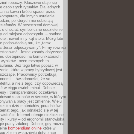
zień roboczy. Kluczowe staje się
 osobistych rytuałów. Dla jednych
ranna kawa i krótki spacer przed
omputera, dla innych ustalenie
dzin, po których nie odbierają
telefonów. W przestrzeni domowej
 o chociaż symboliczne oddzielenie
cy od miejsca odpoczynku – osobne
fotel, nawet inny kąt stołu. Mózg lubi
re podpowiadają mu, że „teraz
a „teraz odpoczywamy”. Firmy również
ostosować. Jasne zasady dotyczące
ne, dostępności na komunikatorach,
 wyników i ocen rocznych to
aufania. Bez tego łatwo popaść w
anie, które w pracy hybrydowej jest
iszczące. Pracownicy potrzebują
tonomii – świadomości, że są
 efektu, a nie z tego, czy odpowiedzą
ć w ciągu dwóch minut. Dobrze
esy i transparentność oczekiwań
dować stabilność w świecie, w którym
onywania pracy jest zmienne. Wielu
 szuka dziś materiałów, poradników i
 temat tego, jak odnaleźć się w tej
wistości. Internet oferuje niezliczone
sty i kursy – od ergonomii stanowiska
ię pracy zdalnej. Dobrze, gdy można
telne
kompendium online
które w
scu zbiera wskazówki dotyczące