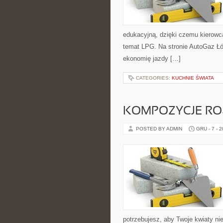
edukacyjną, dzięki czemu kierowc
temat LPG. Na stronie AutoGaz Łó
ekonomię jazdy […]
CATEGORIES:
KUCHNIE ŚWIATA
KOMPOZYCJE RO
POSTED BY ADMIN
GRU - 7 - 
potrzebujesz, aby Twoje kwiaty n