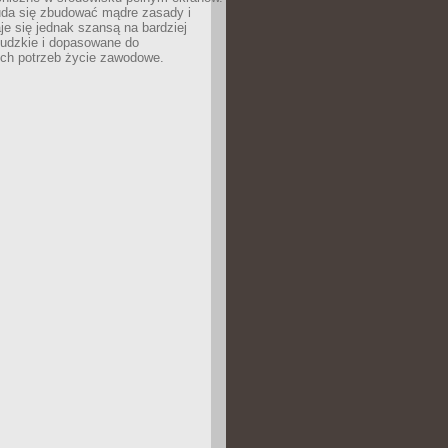
uda się zbudować mądre zasady i
aje się jednak szansą na bardziej
ludzkie i dopasowane do
ych potrzeb życie zawodowe.