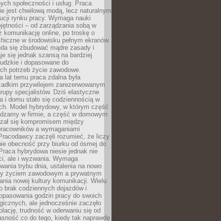
nych społeczności i usług. Praca
e jest chwilową modą, lecz naturalnym
ucji rynku pracy. Wymaga nauki
jętności – od zarządzania sobą w
z komunikację online, po troskę o
chiczne w środowisku pełnym ekranów.
uda się zbudować mądre zasady i
aje się jednak szansą na bardziej
ludzkie i dopasowane do
ych potrzeb życie zawodowe.
a lat temu praca zdalna była
rzadkim przywilejem zarezerwowanym
grupy specjalistów. Dziś elastyczne
ra i domu stało się codziennością w
ach. Model hybrydowy, w którym część
ędzamy w firmie, a część w domowym
azał się kompromisem między
pracowników a wymaganiami
 Pracodawcy zaczęli rozumieć, że liczy
 nie obecność przy biurku od ósmej do
Praca hybrydowa niesie jednak nie
ci, ale i wyzwania. Wymaga
wania trybu dnia, ustalenia na nowo
zy życiem zawodowym a prywatnym
nia nowej kultury komunikacji. Wielu
ło brak codziennych dojazdów i
opasowania godzin pracy do swoich
gicznych, ale jednocześnie zaczęło
lację, trudność w oderwaniu się od
jasność co do tego, kiedy tak naprawdę