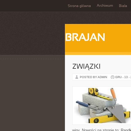
Archiwum
Strona główna
Biała
BRAJAN
ZWIĄZKI
POSTED BY ADMIN
GRU - 13 -
winy. Nowości na stronie to: Rand