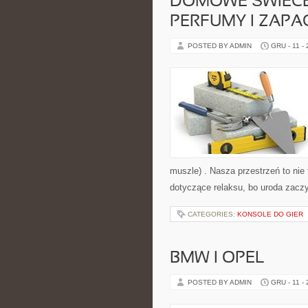
DOMOWE ŚWIECE 
PERFUMY I ZAPA
POSTED BY ADMIN
GRU - 11 -
muszle) . Nasza przestrzeń to nie t
dotyczące relaksu, bo uroda zacz
CATEGORIES:
KONSOLE DO GIER
BMW I OPEL
POSTED BY ADMIN
GRU - 11 -