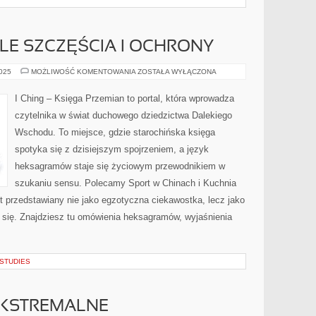
LE SZCZĘŚCIA I OCHRONY
CHIŃSKIE
2025
MOŻLIWOŚĆ KOMENTOWANIA
ZOSTAŁA WYŁĄCZONA
SYMBOLE
SZCZĘŚCIA
I
I Ching – Księga Przemian to portal, która wprowadza
OCHRONY
czytelnika w świat duchowego dziedzictwa Dalekiego
Wschodu. To miejsce, gdzie starochińska księga
spotyka się z dzisiejszym spojrzeniem, a język
heksagramów staje się życiowym przewodnikiem w
szukaniu sensu. Polecamy Sport w Chinach i Kuchnia
est przedstawiany nie jako egzotyczna ciekawostka, lecz jako
się. Znajdziesz tu omówienia heksagramów, wyjaśnienia
 STUDIES
KSTREMALNE