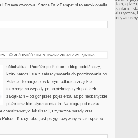
Tam, gdzie 
 i Drzewa owocowe. Strona DzikiParapet.pl to encyklopedia
zaufanie, st
elastyczne, 
indywidualn
JEZIORA
2025
MOŻLIWOŚĆ KOMENTOWANIA
ZOSTAŁA WYŁĄCZONA
I
RZEKI
uMichalika – Podróże po Polsce to blog podróżniczy,
który narodził się z zafascynowania do podróżowania po
Polsce. To miejsce, w którym odbiorca znajdzie
inspiracje na wypady po najpiękniejszych polskich
zakątkach – od gór przez pojezierza, aż po nadbałtyckie
plaże oraz klimatyczne miasta. Na blogu pod marką
 charakterystyki lokalizacji, użyteczne porady oraz
o Polsce. Każdy tekst jest przygotowywany w taki sposób,