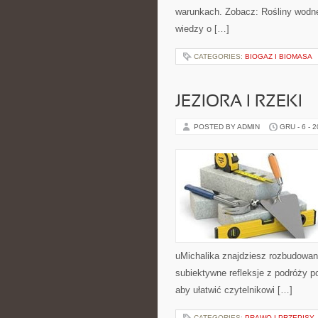
warunkach. Zobacz: Rośliny wodne
wiedzy o […]
CATEGORIES:
BIOGAZ I BIOMASA
JEZIORA I RZEKI
POSTED BY ADMIN
GRU - 6 - 
uMichalika znajdziesz rozbudowane
subiektywne refleksje z podróży p
aby ułatwić czytelnikowi […]
CATEGORIES:
PRAWO I PRZEPISY