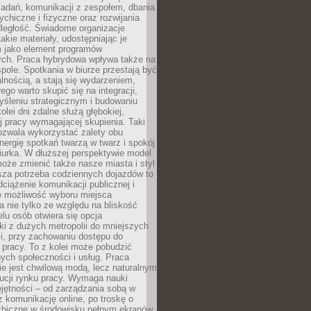
zadań, komunikacji z zespołem, dbania
ychiczne i fizyczne oraz rozwijania
dległość. Świadome organizacje
takie materiały, udostępniając je
 jako element programów
ych. Praca hybrydowa wpływa także na
spole. Spotkania w biurze przestają być
lnością, a stają się wydarzeniem,
ego warto skupić się na integracji,
śleniu strategicznym i budowaniu
olei dni zdalne służą głębokiej,
j pracy wymagającej skupienia. Taki
pozwala wykorzystać zalety obu
nergię spotkań twarzą w twarz i spokój
urka. W dłuższej perspektywie model
oże zmienić także nasze miasta i styl
sza potrzeba codziennych dojazdów to
ciążenie komunikacji publicznej i
że możliwość wyboru miejsca
 nie tylko ze względu na bliskość
elu osób otwiera się opcja
i z dużych metropolii do mniejszych
i, przy zachowaniu dostępu do
j pracy. To z kolei może pobudzić
nych społeczności i usług. Praca
e jest chwilową modą, lecz naturalnym
ucji rynku pracy. Wymaga nauki
jętności – od zarządzania sobą w
z komunikację online, po troskę o
chiczne w środowisku pełnym ekranów.