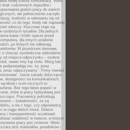
nia nowej kultury komunikacji. Wielu
ło brak codziennych dojazdów i
opasowania godzin pracy do swoich
gicznych, ale jednocześnie zaczęło
lację, trudność w oderwaniu się od
jasność co do tego, kiedy tak naprawdę
zień roboczy. Kluczowe staje się
 osobistych rytuałów. Dla jednych
ranna kawa i krótki spacer przed
omputera, dla innych ustalenie
dzin, po których nie odbierają
telefonów. W przestrzeni domowej
 o chociaż symboliczne oddzielenie
cy od miejsca odpoczynku – osobne
fotel, nawet inny kąt stołu. Mózg lubi
re podpowiadają mu, że „teraz
a „teraz odpoczywamy”. Firmy również
ostosować. Jasne zasady dotyczące
ne, dostępności na komunikatorach,
 wyników i ocen rocznych to
aufania. Bez tego łatwo popaść w
anie, które w pracy hybrydowej jest
iszczące. Pracownicy potrzebują
tonomii – świadomości, że są
 efektu, a nie z tego, czy odpowiedzą
ć w ciągu dwóch minut. Dobrze
esy i transparentność oczekiwań
dować stabilność w świecie, w którym
onywania pracy jest zmienne. Wielu
 szuka dziś materiałów, poradników i