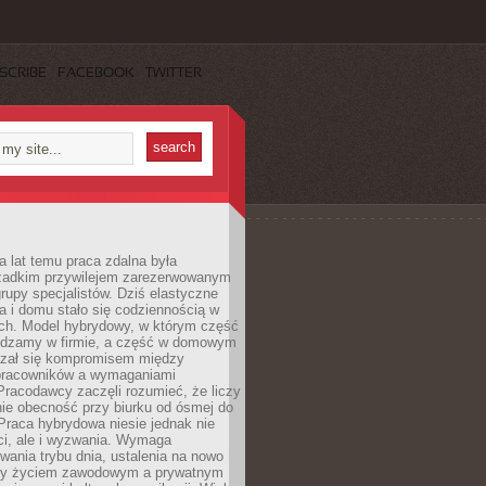
SCRIBE
FACEBOOK
TWITTER
a lat temu praca zdalna była
rzadkim przywilejem zarezerwowanym
grupy specjalistów. Dziś elastyczne
ra i domu stało się codziennością w
ach. Model hybrydowy, w którym część
ędzamy w firmie, a część w domowym
azał się kompromisem między
pracowników a wymaganiami
 Pracodawcy zaczęli rozumieć, że liczy
 nie obecność przy biurku od ósmej do
Praca hybrydowa niesie jednak nie
ci, ale i wyzwania. Wymaga
wania trybu dnia, ustalenia na nowo
zy życiem zawodowym a prywatnym