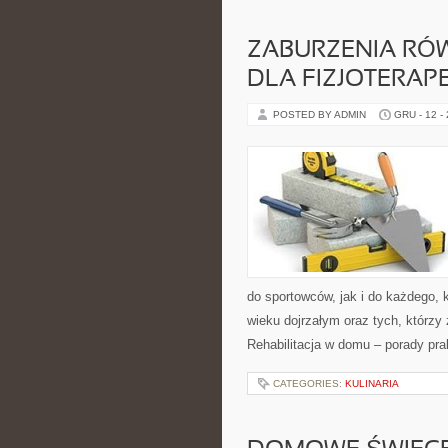
ZABURZENIA RÓW
DLA FIZJOTERAP
POSTED BY ADMIN
GRU - 12 -
do sportowców, jak i do każdego, 
wieku dojrzałym oraz tych, którzy
Rehabilitacja w domu – porady pra
CATEGORIES:
KULINARIA