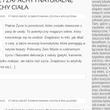
I ZAPACHY I NATURALNE
rozwój lokal
hybrydowa ni
CHY CIAŁA
etapem ewol
nowych umie
czasie, prze
DOMOWE
 2025
MOŻLIWOŚĆ KOMENTOWANIA
ZOSTAŁA WYŁĄCZONA
ŚWIECE
zdrowie psy
I
Tam, gdzie 
ZAPACHY
Piękne Życie to przestrzeń, które zostało stworzone z
I
zaufanie, st
NATURALNE
elastyczne, 
pasji do urody. To autentyczny magazyn online, który
PERFUMY
indywidualn
I
koncentruje się na urodzie. Znajdziesz tu triki, jak dbać
ZAPACHY
Jeszcze kilk
CIAŁA
benefitem, 
o cerę, a także recenzje kosmetyków, które pomagają w
dla wąskiej 
rutynie beauty. Polecamy Zero Waste w codziennym
łączenie biu
wielu branż
życiu i Naturalne dekoracje z natury (patyki, kamienie,
tygodnia sp
zaciszu, ok
ylko makijaż, ale także styl życia. Znajdziesz tu artykuły
potrzebami 
yna się […]
organizacji.
się efekt, a
szesnastej. 
tylko korzyś
przeorganizo
granic międ
oraz zbudowa
ludzi doceni
możliwość d
BMW
rytmów biolo
 2025
MOŻLIWOŚĆ KOMENTOWANIA
ZOSTAŁA WYŁĄCZONA
I
odczuwać izo
OPEL
ekranu i nie