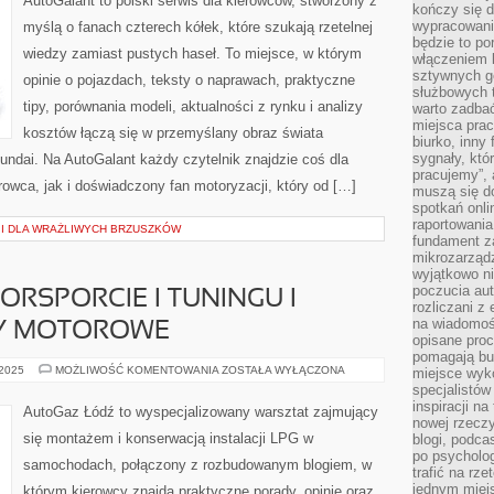
AutoGalant to polski serwis dla kierowców, stworzony z
kończy się d
wypracowanie
myślą o fanach czterech kółek, które szukają rzetelnej
będzie to po
wiedzy zamiast pustych haseł. To miejsce, w którym
włączeniem k
sztywnych go
opinie o pojazdach, teksty o naprawach, praktyczne
służbowych 
tipy, porównania modeli, aktualności z rynku i analizy
warto zadbać
miejsca pra
kosztów łączą się w przemyślany obraz świata
biurko, inny 
sygnały, któ
ndai. Na AutoGalant każdy czytelnik znajdzie coś dla
pracujemy”, 
rowca, jak i doświadczony fan motoryzacji, który od […]
muszą się d
spotkań onli
raportowania
 I DLA WRAŻLIWYCH BRZUSZKÓW
fundament z
mikrozarządz
wyjątkowo n
poczucia au
RSPORCIE I TUNINGU I
rozliczani z
na wiadomoś
TY MOTOROWE
opisane proc
pomagają bu
AUTOGAZ
 2025
MOŻLIWOŚĆ KOMENTOWANIA
ZOSTAŁA WYŁĄCZONA
miejsce wyk
W
specjalistów
MOTORSPORCIE
inspiracji na
I
AutoGaz Łódź to wyspecjalizowany warsztat zajmujący
TUNINGU
nowej rzeczy
I
się montażem i konserwacją instalacji LPG w
blogi, podca
WYŚCIGI
I
po psycholog
samochodach, połączony z rozbudowanym blogiem, w
SPORTY
trafić na rze
MOTOROWE
jednym miej
którym kierowcy znajdą praktyczne porady, opinie oraz