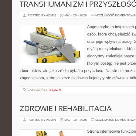
TRANSHUMANIZM I PRZYSZŁOŚĆ
POSTED BY ADMIN
MAJ - 20 - 2026
MOŻLIWOŚĆ KOMENTOWA
Augmentyka to inspirująca p
osób, które chcą śledzić świ
oraz jego wpływ na pracę. 
myślą o czytelnikach, którzy
algorytmy zmieniają nasze r
którym postęp nie jest prz
zbiór faktów, ale jako źródło pytań o przyszłość. Na stronie moż
zagadnieniom, które jeszcze niedawno kojarzyły się głównie z odl
CATEGORIES:
BĘDZIN
ZDROWIE I REHABILITACJA
POSTED BY ADMIN
MAJ - 10 - 2026
MOŻLIWOŚĆ KOMENTOWA
Strona internetowa funkcjo