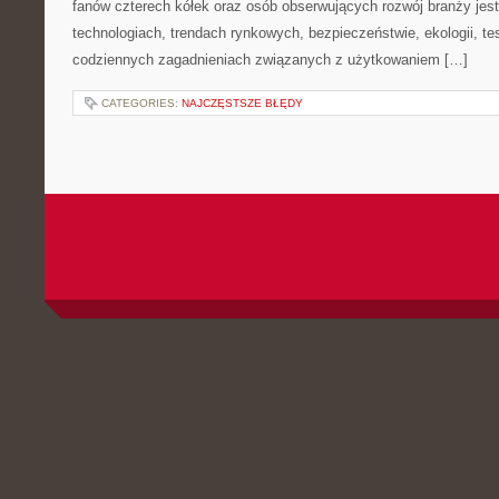
fanów czterech kółek oraz osób obserwujących rozwój branży jes
technologiach, trendach rynkowych, bezpieczeństwie, ekologii, t
codziennych zagadnieniach związanych z użytkowaniem […]
CATEGORIES:
NAJCZĘSTSZE BŁĘDY