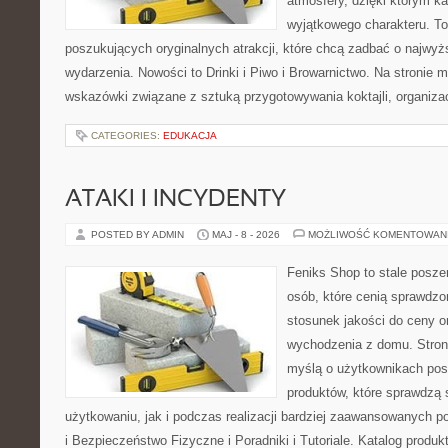
atmosfery, dzięki którym k
wyjątkowego charakteru. To
poszukujących oryginalnych atrakcji, które chcą zadbać o najw
wydarzenia. Nowości to Drinki i Piwo i Browarnictwo. Na stronie
wskazówki związane z sztuką przygotowywania koktajli, organiza
CATEGORIES:
EDUKACJA
ATAKI I INCYDENTY
POSTED BY ADMIN
MAJ - 8 - 2026
MOŻLIWOŚĆ KOMENTOWAN
Feniks Shop to stale poszer
osób, które cenią sprawdzo
stosunek jakości do ceny o
wychodzenia z domu. Stron
myślą o użytkownikach pos
produktów, które sprawdzą
użytkowaniu, jak i podczas realizacji bardziej zaawansowanych po
i Bezpieczeństwo Fizyczne i Poradniki i Tutoriale. Katalog produ