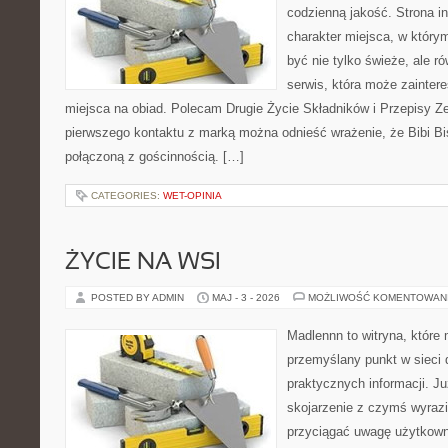
codzienną jakość. Strona i
charakter miejsca, w który
być nie tylko świeże, ale 
serwis, która może zainter
miejsca na obiad. Polecam Drugie Życie Składników i Przepisy Z
pierwszego kontaktu z marką można odnieść wrażenie, że Bibi Bis
połączoną z gościnnością. […]
CATEGORIES:
WET-OPINIA
ŻYCIE NA WSI
POSTED BY ADMIN
MAJ - 3 - 2026
MOŻLIWOŚĆ KOMENTOWAN
Madlennn to witryna, które
przemyślany punkt w sieci 
praktycznych informacji. 
skojarzenie z czymś wyraz
przyciągać uwagę użytkowni