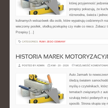
której przyjemność jedzenia
przepisy pokazują, że kuc
różnorodna, świeża i jedno
kulinarnych wskazówek dla osób, które wypatrują codziennych ro
wieczorny posiłek, słodką przekąskę czy małe co nieco. Zobacz t
Przepisy […]
CATEGORIES:
RUM I JEGO ODMIANY
HISTORIA MAREK MOTORYZACY
POSTED BY ADMIN
KWI - 20 - 2026
MOŻLIWOŚĆ KOMENTOWA
Auto Jarmark to nowoczesna
śledzą światem samochodów
myślą o czytelnikach, któr
tematach związanych z aut
szukają treści podanych w 
sposób. Strona skupia się 