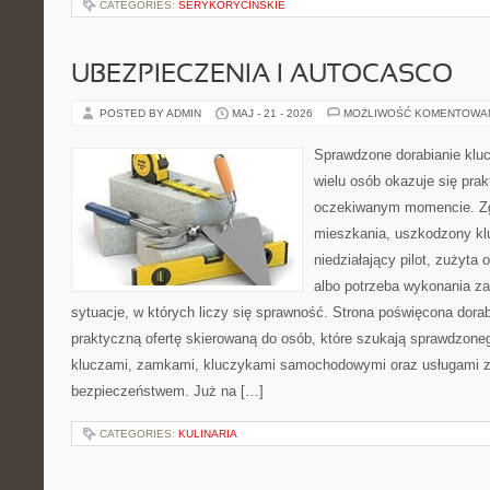
CATEGORIES:
SERYKORYCINSKIE
UBEZPIECZENIA I AUTOCASCO
POSTED BY ADMIN
MAJ - 21 - 2026
MOŻLIWOŚĆ KOMENTOWA
Sprawdzone dorabianie klucz
wielu osób okazuje się pra
oczekiwanym momencie. Zg
mieszkania, uszkodzony k
niedziałający pilot, zużyt
albo potrzeba wykonania z
sytuacje, w których liczy się sprawność. Strona poświęcona dorab
praktyczną ofertę skierowaną do osób, które szukają sprawdzone
kluczami, zamkami, kluczykami samochodowymi oraz usługami 
bezpieczeństwem. Już na […]
CATEGORIES:
KULINARIA