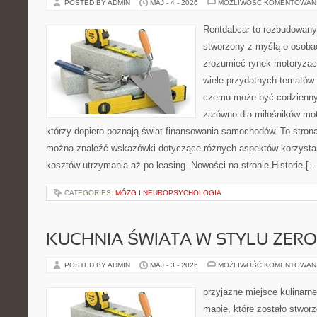
POSTED BY ADMIN
MAJ - 4 - 2026
MOŻLIWOŚĆ KOMENTOWAN
Rentdabcar to rozbudowany 
stworzony z myślą o osobac
zrozumieć rynek motoryzacy
wiele przydatnych tematów 
czemu może być codziennym
zarówno dla miłośników moto
którzy dopiero poznają świat finansowania samochodów. To stron
można znaleźć wskazówki dotyczące różnych aspektów korzystan
kosztów utrzymania aż po leasing. Nowości na stronie Historie […
CATEGORIES:
MÓZG I NEUROPSYCHOLOGIA
KUCHNIA ŚWIATA W STYLU ZER
POSTED BY ADMIN
MAJ - 3 - 2026
MOŻLIWOŚĆ KOMENTOWAN
przyjazne miejsce kulinarne
mapie, które zostało stwor