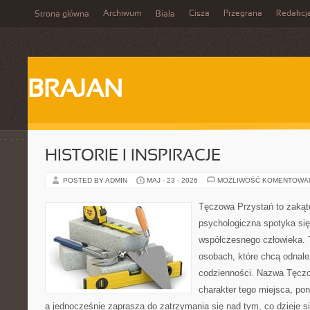
Archiwum
Cisza
Przegrana
Redakcj
Strona główna
Biała
BRAJAN
HISTORIE I INSPIRACJE
POSTED BY ADMIN
MAJ - 23 - 2026
MOŻLIWOŚĆ KOMENTOWA
Tęczowa Przystań to zakąt
psychologiczna spotyka się
współczesnego człowieka. T
osobach, które chcą odnale
codzienności. Nazwa Tęczo
charakter tego miejsca, pon
a jednocześnie zaprasza do zatrzymania się nad tym, co dzieje 