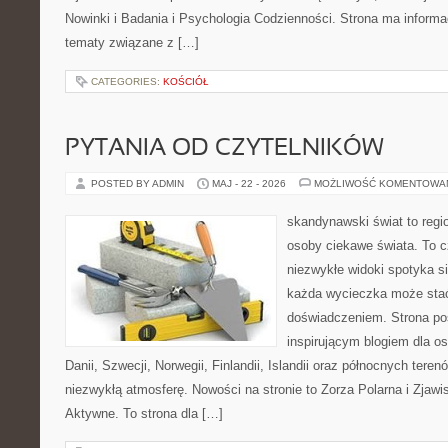
Nowinki i Badania i Psychologia Codzienności. Strona ma informa
tematy związane z […]
CATEGORIES:
KOŚCIÓŁ
PYTANIA OD CZYTELNIKÓW
POSTED BY ADMIN
MAJ - 22 - 2026
MOŻLIWOŚĆ KOMENTOWA
skandynawski świat to regio
osoby ciekawe świata. To 
niezwykłe widoki spotyka s
każda wycieczka może sta
doświadczeniem. Strona poś
inspirującym blogiem dla o
Danii, Szwecji, Norwegii, Finlandii, Islandii oraz północnych teren
niezwykłą atmosferę. Nowości na stronie to Zorza Polarna i Zjawi
Aktywne. To strona dla […]