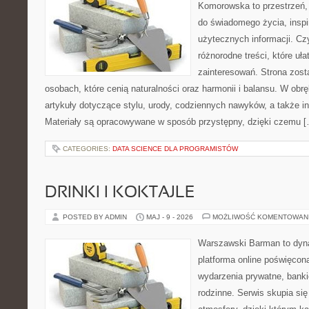
Komorowska to przestrzeń, 
do świadomego życia, inspir
użytecznych informacji. Cz
różnorodne treści, które uł
zainteresowań. Strona zost
osobach, które cenią naturalności oraz harmonii i balansu. W obr
artykuły dotyczące stylu, urody, codziennych nawyków, a także ins
Materiały są opracowywane w sposób przystępny, dzięki czemu 
CATEGORIES:
DATA SCIENCE DLA PROGRAMISTÓW
DRINKI I KOKTAJLE
POSTED BY ADMIN
MAJ - 9 - 2026
MOŻLIWOŚĆ KOMENTOWAN
Warszawski Barman to dyna
platforma online poświęco
wydarzenia prywatne, banki
rodzinne. Serwis skupia się