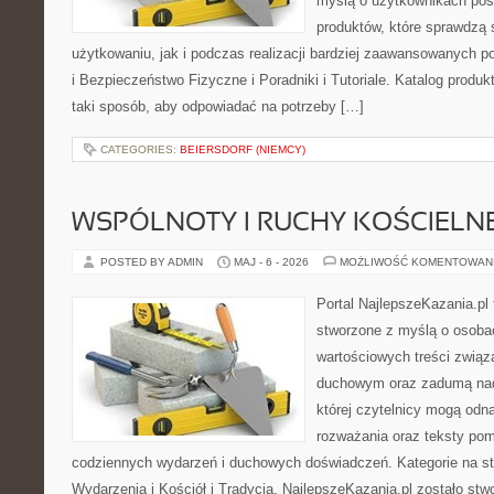
myślą o użytkownikach pos
produktów, które sprawdzą
użytkowaniu, jak i podczas realizacji bardziej zaawansowanych po
i Bezpieczeństwo Fizyczne i Poradniki i Tutoriale. Katalog produ
taki sposób, aby odpowiadać na potrzeby […]
CATEGORIES:
BEIERSDORF (NIEMCY)
WSPÓLNOTY I RUCHY KOŚCIELN
POSTED BY ADMIN
MAJ - 6 - 2026
MOŻLIWOŚĆ KOMENTOWAN
Portal NajlepszeKazania.pl
stworzone z myślą o osobac
wartościowych treści związ
duchowym oraz zadumą nad
której czytelnicy mogą odna
rozważania oraz teksty pom
codziennych wydarzeń i duchowych doświadczeń. Kategorie na stro
Wydarzenia i Kościół i Tradycja. NajlepszeKazania.pl zostało st