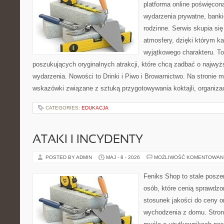
platforma online poświęco
wydarzenia prywatne, banki
rodzinne. Serwis skupia się
atmosfery, dzięki którym k
wyjątkowego charakteru. To
poszukujących oryginalnych atrakcji, które chcą zadbać o najw
wydarzenia. Nowości to Drinki i Piwo i Browarnictwo. Na stronie
wskazówki związane z sztuką przygotowywania koktajli, organiza
CATEGORIES:
EDUKACJA
ATAKI I INCYDENTY
POSTED BY ADMIN
MAJ - 8 - 2026
MOŻLIWOŚĆ KOMENTOWAN
Feniks Shop to stale poszer
osób, które cenią sprawdzo
stosunek jakości do ceny o
wychodzenia z domu. Stron