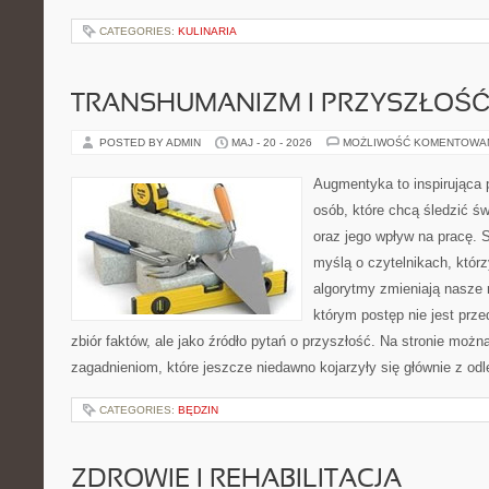
CATEGORIES:
KULINARIA
TRANSHUMANIZM I PRZYSZŁOŚĆ
POSTED BY ADMIN
MAJ - 20 - 2026
MOŻLIWOŚĆ KOMENTOWA
Augmentyka to inspirująca p
osób, które chcą śledzić świ
oraz jego wpływ na pracę. 
myślą o czytelnikach, którzy
algorytmy zmieniają nasze r
którym postęp nie jest prz
zbiór faktów, ale jako źródło pytań o przyszłość. Na stronie moż
zagadnieniom, które jeszcze niedawno kojarzyły się głównie z odl
CATEGORIES:
BĘDZIN
ZDROWIE I REHABILITACJA