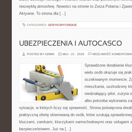
niezwykłą atmosferę. Nowości na stronie to Zorza Polarna i Zjawi
Aktywne. To strona dla […]
CATEGORIES:
SERYKORYCINSKIE
UBEZPIECZENIA I AUTOCASCO
POSTED BY ADMIN
MAJ - 21 - 2026
MOŻLIWOŚĆ KOMENTOWA
Sprawdzone dorabianie klucz
wielu osób okazuje się pra
oczekiwanym momencie. Zg
mieszkania, uszkodzony k
niedziałający pilot, zużyt
albo potrzeba wykonania z
sytuacje, w których liczy się sprawność. Strona poświęcona dorab
praktyczną ofertę skierowaną do osób, które szukają sprawdzone
kluczami, zamkami, kluczykami samochodowymi oraz usługami 
bezpieczeństwem. Już na […]