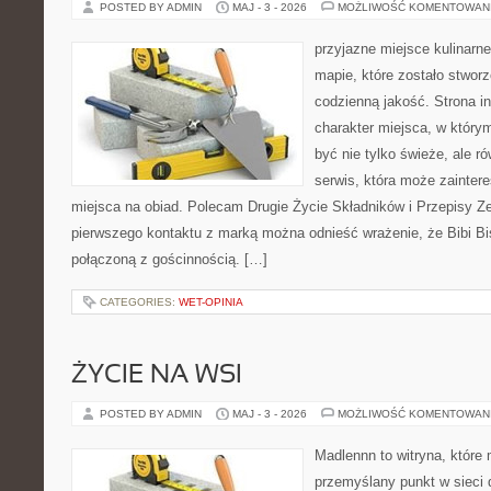
POSTED BY ADMIN
MAJ - 3 - 2026
MOŻLIWOŚĆ KOMENTOWAN
przyjazne miejsce kulinarne
mapie, które zostało stwor
codzienną jakość. Strona i
charakter miejsca, w który
być nie tylko świeże, ale 
serwis, która może zainter
miejsca na obiad. Polecam Drugie Życie Składników i Przepisy Z
pierwszego kontaktu z marką można odnieść wrażenie, że Bibi Bis
połączoną z gościnnością. […]
CATEGORIES:
WET-OPINIA
ŻYCIE NA WSI
POSTED BY ADMIN
MAJ - 3 - 2026
MOŻLIWOŚĆ KOMENTOWAN
Madlennn to witryna, które
przemyślany punkt w sieci 