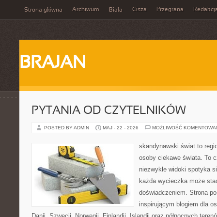
Archiwum
Cisza
Przegrana
Redakcj
Strona główna
Biała
BRAJAN
PYTANIA OD CZYTELNIKÓW
POSTED BY ADMIN
MAJ - 22 - 2026
MOŻLIWOŚĆ KOMENTOWA
skandynawski świat to regio
osoby ciekawe świata. To 
niezwykłe widoki spotyka s
każda wycieczka może sta
doświadczeniem. Strona poś
inspirującym blogiem dla o
Danii, Szwecji, Norwegii, Finlandii, Islandii oraz północnych teren