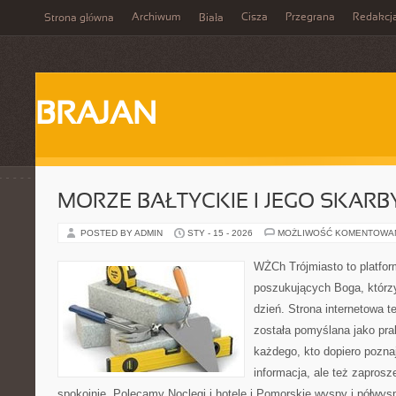
Archiwum
Cisza
Przegrana
Redakcj
Strona główna
Biała
BRAJAN
MORZE BAŁTYCKIE I JEGO SKARB
POSTED BY ADMIN
STY - 15 - 2026
MOŻLIWOŚĆ KOMENTOWA
WŻCh Trójmiasto to platfor
poszukujących Boga, którz
dzień. Strona internetowa t
została pomyślana jako pr
każdego, kto dopiero pozna
informacja, ale też zaprosz
spokojnie. Polecamy Noclegi i hotele i Pomorskie wyspy i półwy