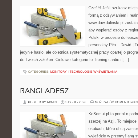
Cześć! Jeśli szukasz miejs
formą z odżywianiem i real
www.dawidulinski.pl został
aby wspierać osoby z region
Polski w procesie do lepsze
personalny Piła – Dawid | Tre
jedynie hasło, ale obietnica systematycznej pracy opartej o progra
do Twoich założeń. Ciekawe kategorie to Trening cardio i […]
CATEGORIES:
MONITORY I TECHNOLOGIE WYŚWIETLANIA
BANGLADESZ
POSTED BY ADMIN
STY - 8 - 2026
MOŻLIWOŚĆ KOMENTOWAN
KoSamui.pl to portal o podr
szerzej na Azji. To miejsce
osobach, które chcą zamien
wyjeździe w przemyślaną st