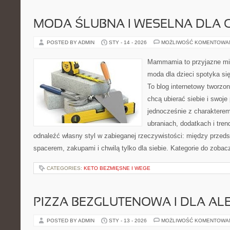
MODA ŚLUBNA I WESELNA DLA 
POSTED BY ADMIN
STY - 14 - 2026
MOŻLIWOŚĆ KOMENTOWA
Mammamia to przyjazne mie
moda dla dzieci spotyka si
To blog internetowy tworzon
chcą ubierać siebie i swoje
jednocześnie z charakterem.
ubraniach, dodatkach i tren
odnaleźć własny styl w zabieganej rzeczywistości: między przeds
spacerem, zakupami i chwilą tylko dla siebie. Kategorie do zobac
CATEGORIES:
KETO BEZMIĘSNE I WEGE
PIZZA BEZGLUTENOWA I DLA AL
POSTED BY ADMIN
STY - 13 - 2026
MOŻLIWOŚĆ KOMENTOWA