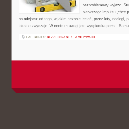
bezproblemowy wyjazd. Str
pierwszego impulsu „chcę p
na miejscu: od tego, w jakim sezonie lecieć, przez loty, noclegi, 
lokalne zwyczaje. W centrum uwagi jest wyspiarska perła – Samu
CATEGORIES:
BEZPIECZNA STREFA MOTYWACJI