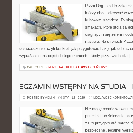
Pizza Dog Field to zakątek
którzy chcą odkrywać wszys
kultowym plackiem. To blog 
smakach, które stoją za d
ciągnącym się serem i do
nastroju. Na stronach Pizza
doświadczenie, czyli konkret: jak przygotować bazę, jak dobrać d
wyprażanie i jak dojść do tego momentu, kiedy pizza wychodzi [
CATEGORIES:
MUZYKA A KULTURA I SPOŁECZEŃSTWO
EGZAMIN WSTĘPNY NA STUDIA – 
POSTED BY ADMIN
STY - 12 - 2026
MOŻLIWOŚĆ KOMENTOWA
Nie mogę pomóc w tworzeniu
przecieki lub ściąganie na 
za to przygotować bardzo d
bezpiecznej, legalnej wersji