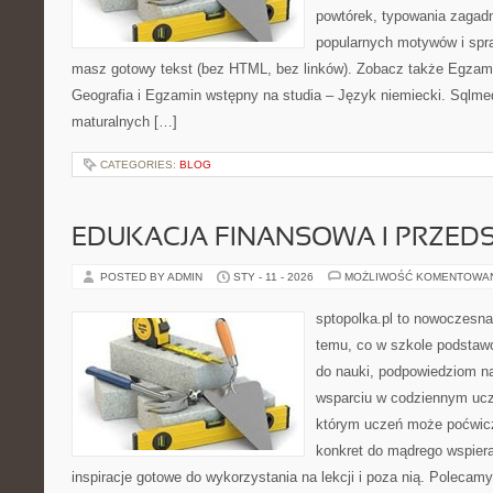
powtórek, typowania zagad
popularnych motywów i spr
masz gotowy tekst (bez HTML, bez linków). Zobacz także Egzami
Geografia i Egzamin wstępny na studia – Język niemiecki. Sqlmed
maturalnych […]
CATEGORIES:
BLOG
EDUKACJA FINANSOWA I PRZED
POSTED BY ADMIN
STY - 11 - 2026
MOŻLIWOŚĆ KOMENTOWA
sptopolka.pl to nowoczesn
temu, co w szkole podstawo
do nauki, podpowiedziom na
wsparciu w codziennym ucze
którym uczeń może poćwicz
konkret do mądrego wspiera
inspiracje gotowe do wykorzystania na lekcji i poza nią. Polecam