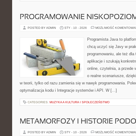
PROGRAMOWANIE NISKOPOZIO
POSTED BY ADMIN
STY - 10 - 2026
MOŻLIWOŚĆ KOMENTOWA
Programista Java to platfo
chcą uczyć się Javy w prakt
programowaniu, ale też dla 
aplikacje i szukają konkret
online, czytelnia, a przede
o realne scenariusze, dzięk
w teorii, tylko od razu zamienia się w nawyk programowania. Po
optymalizacja kodu i Integracje systemów i API. W […]
CATEGORIES:
MUZYKA A KULTURA I SPOŁECZEŃSTWO
METAMORFOZY I HISTORIE POD
POSTED BY ADMIN
STY - 10 - 2026
MOŻLIWOŚĆ KOMENTOWA