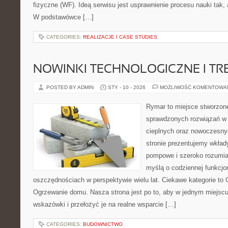
fizyczne (WF). Ideą serwisu jest usprawnienie procesu nauki tak, 
W podstawówce […]
CATEGORIES:
REALIZACJE I CASE STUDIES
NOWINKI TECHNOLOGICZNE I TR
POSTED BY ADMIN
STY - 10 - 2026
MOŻLIWOŚĆ KOMENTOWA
Rymar to miejsce stworzone
sprawdzonych rozwiązań w
cieplnych oraz nowoczesnyc
stronie prezentujemy wkła
pompowe i szeroko rozumia
myślą o codziennej funkcjo
oszczędnościach w perspektywie wielu lat. Ciekawe kategorie to 
Ogrzewanie domu. Nasza strona jest po to, aby w jednym miejsc
wskazówki i przełożyć je na realne wsparcie […]
CATEGORIES:
BUDOWNICTWO