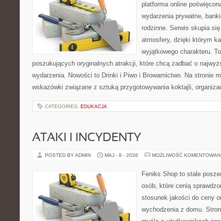
platforma online poświęco
wydarzenia prywatne, banki
rodzinne. Serwis skupia się
atmosfery, dzięki którym k
wyjątkowego charakteru. To
poszukujących oryginalnych atrakcji, które chcą zadbać o najw
wydarzenia. Nowości to Drinki i Piwo i Browarnictwo. Na stronie
wskazówki związane z sztuką przygotowywania koktajli, organiza
CATEGORIES:
EDUKACJA
ATAKI I INCYDENTY
POSTED BY ADMIN
MAJ - 8 - 2026
MOŻLIWOŚĆ KOMENTOWAN
Feniks Shop to stale poszer
osób, które cenią sprawdzo
stosunek jakości do ceny o
wychodzenia z domu. Stron