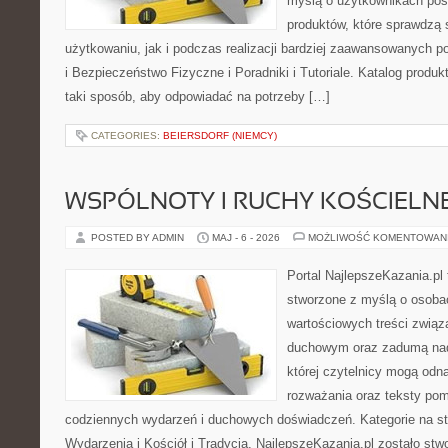
myślą o użytkownikach pos
produktów, które sprawdzą
użytkowaniu, jak i podczas realizacji bardziej zaawansowanych po
i Bezpieczeństwo Fizyczne i Poradniki i Tutoriale. Katalog produ
taki sposób, aby odpowiadać na potrzeby […]
CATEGORIES:
BEIERSDORF (NIEMCY)
WSPÓLNOTY I RUCHY KOŚCIELN
POSTED BY ADMIN
MAJ - 6 - 2026
MOŻLIWOŚĆ KOMENTOWAN
Portal NajlepszeKazania.pl
stworzone z myślą o osobac
wartościowych treści związ
duchowym oraz zadumą nad
której czytelnicy mogą odna
rozważania oraz teksty pom
codziennych wydarzeń i duchowych doświadczeń. Kategorie na stro
Wydarzenia i Kościół i Tradycja. NajlepszeKazania.pl zostało st