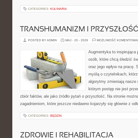
CATEGORIES:
KULINARIA
TRANSHUMANIZM I PRZYSZŁOŚĆ
POSTED BY ADMIN
MAJ - 20 - 2026
MOŻLIWOŚĆ KOMENTOWA
Augmentyka to inspirująca p
osób, które chcą śledzić świ
oraz jego wpływ na pracę. 
myślą o czytelnikach, którzy
algorytmy zmieniają nasze r
którym postęp nie jest prz
zbiór faktów, ale jako źródło pytań o przyszłość. Na stronie moż
zagadnieniom, które jeszcze niedawno kojarzyły się głównie z odl
CATEGORIES:
BĘDZIN
ZDROWIE I REHABILITACJA