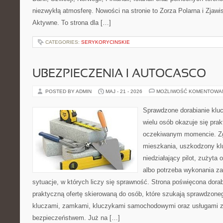
niezwykłą atmosferę. Nowości na stronie to Zorza Polarna i Zjawi
Aktywne. To strona dla […]
CATEGORIES:
SERYKORYCINSKIE
UBEZPIECZENIA I AUTOCASCO
POSTED BY ADMIN
MAJ - 21 - 2026
MOŻLIWOŚĆ KOMENTOWA
Sprawdzone dorabianie klucz
wielu osób okazuje się pra
oczekiwanym momencie. Zg
mieszkania, uszkodzony k
niedziałający pilot, zużyt
albo potrzeba wykonania z
sytuacje, w których liczy się sprawność. Strona poświęcona dorab
praktyczną ofertę skierowaną do osób, które szukają sprawdzone
kluczami, zamkami, kluczykami samochodowymi oraz usługami 
bezpieczeństwem. Już na […]