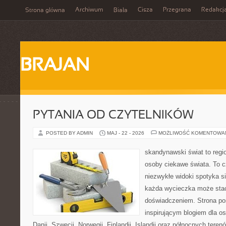
Archiwum
Cisza
Przegrana
Redakcj
Strona główna
Biała
BRAJAN
PYTANIA OD CZYTELNIKÓW
POSTED BY ADMIN
MAJ - 22 - 2026
MOŻLIWOŚĆ KOMENTOWA
skandynawski świat to regio
osoby ciekawe świata. To 
niezwykłe widoki spotyka s
każda wycieczka może sta
doświadczeniem. Strona poś
inspirującym blogiem dla o
Danii, Szwecji, Norwegii, Finlandii, Islandii oraz północnych teren