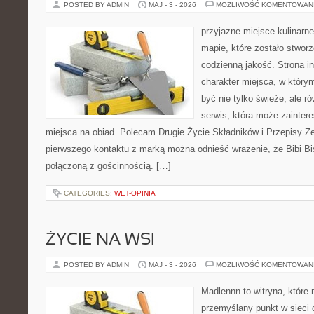
POSTED BY ADMIN
MAJ - 3 - 2026
MOŻLIWOŚĆ KOMENTOWAN
przyjazne miejsce kulinarne
mapie, które zostało stwor
codzienną jakość. Strona i
charakter miejsca, w który
być nie tylko świeże, ale 
serwis, która może zainter
miejsca na obiad. Polecam Drugie Życie Składników i Przepisy Z
pierwszego kontaktu z marką można odnieść wrażenie, że Bibi Bis
połączoną z gościnnością. […]
CATEGORIES:
WET-OPINIA
ŻYCIE NA WSI
POSTED BY ADMIN
MAJ - 3 - 2026
MOŻLIWOŚĆ KOMENTOWAN
Madlennn to witryna, które
przemyślany punkt w sieci 