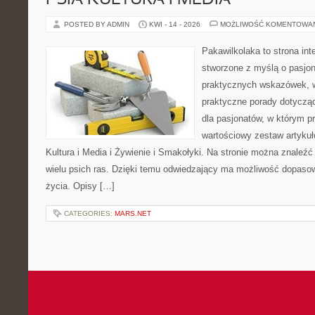
PSIA KULTURA I MEDIA
POSTED BY ADMIN
KWI - 14 - 2026
MOŻLIWOŚĆ KOMENTOWA
Pakawilkolaka to strona int
stworzone z myślą o pasjona
praktycznych wskazówek, w
praktyczne porady dotycząc
dla pasjonatów, w którym p
wartościowy zestaw artykułó
Kultura i Media i Żywienie i Smakołyki. Na stronie można znaleź
wielu psich ras. Dzięki temu odwiedzający ma możliwość dopaso
życia. Opisy […]
CATEGORIES:
MARS.NET