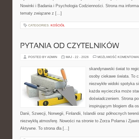
Nowinki i Badania i Psychologia Codzienności. Strona ma informa
tematy związane z […]
CATEGORIES:
KOŚCIÓŁ
PYTANIA OD CZYTELNIKÓW
POSTED BY ADMIN
MAJ - 22 - 2026
MOŻLIWOŚĆ KOMENTOWA
skandynawski świat to regio
osoby ciekawe świata. To 
niezwykłe widoki spotyka s
każda wycieczka może sta
doświadczeniem. Strona poś
inspirującym blogiem dla o
Danii, Szwecji, Norwegii, Finlandii, Islandii oraz północnych teren
niezwykłą atmosferę. Nowości na stronie to Zorza Polarna i Zjawi
Aktywne. To strona dla […]