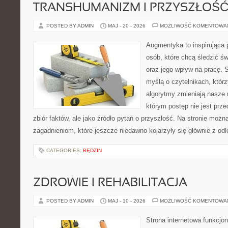
TRANSHUMANIZM I PRZYSZŁOŚĆ
POSTED BY ADMIN
MAJ - 20 - 2026
MOŻLIWOŚĆ KOMENTOWA
Augmentyka to inspirująca p
osób, które chcą śledzić świ
oraz jego wpływ na pracę. 
myślą o czytelnikach, którzy
algorytmy zmieniają nasze r
którym postęp nie jest prz
zbiór faktów, ale jako źródło pytań o przyszłość. Na stronie moż
zagadnieniom, które jeszcze niedawno kojarzyły się głównie z odl
CATEGORIES:
BĘDZIN
ZDROWIE I REHABILITACJA
POSTED BY ADMIN
MAJ - 10 - 2026
MOŻLIWOŚĆ KOMENTOWA
Strona internetowa funkcjo