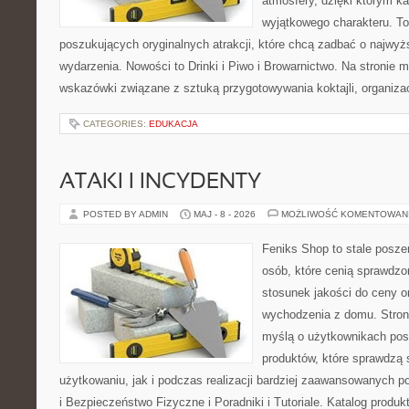
atmosfery, dzięki którym k
wyjątkowego charakteru. To
poszukujących oryginalnych atrakcji, które chcą zadbać o najw
wydarzenia. Nowości to Drinki i Piwo i Browarnictwo. Na stronie
wskazówki związane z sztuką przygotowywania koktajli, organiza
CATEGORIES:
EDUKACJA
ATAKI I INCYDENTY
POSTED BY ADMIN
MAJ - 8 - 2026
MOŻLIWOŚĆ KOMENTOWAN
Feniks Shop to stale poszer
osób, które cenią sprawdzo
stosunek jakości do ceny o
wychodzenia z domu. Stron
myślą o użytkownikach pos
produktów, które sprawdzą
użytkowaniu, jak i podczas realizacji bardziej zaawansowanych po
i Bezpieczeństwo Fizyczne i Poradniki i Tutoriale. Katalog produ