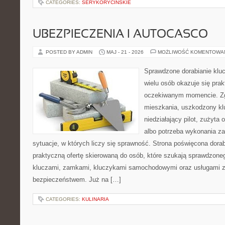
CATEGORIES:
SERYKORYCINSKIE
UBEZPIECZENIA I AUTOCASCO
POSTED BY ADMIN
MAJ - 21 - 2026
MOŻLIWOŚĆ KOMENTOWA
Sprawdzone dorabianie klucz
wielu osób okazuje się pra
oczekiwanym momencie. Zg
mieszkania, uszkodzony k
niedziałający pilot, zużyt
albo potrzeba wykonania z
sytuacje, w których liczy się sprawność. Strona poświęcona dorab
praktyczną ofertę skierowaną do osób, które szukają sprawdzone
kluczami, zamkami, kluczykami samochodowymi oraz usługami 
bezpieczeństwem. Już na […]
CATEGORIES:
KULINARIA