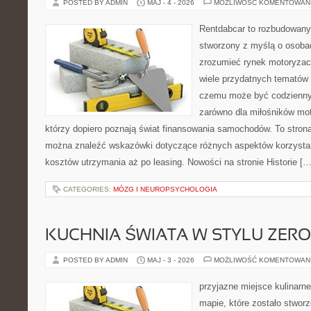
POSTED BY ADMIN
MAJ - 4 - 2026
MOŻLIWOŚĆ KOMENTOWAN
Rentdabcar to rozbudowany 
stworzony z myślą o osobac
zrozumieć rynek motoryzacy
wiele przydatnych tematów 
czemu może być codziennym
zarówno dla miłośników moto
którzy dopiero poznają świat finansowania samochodów. To stron
można znaleźć wskazówki dotyczące różnych aspektów korzystan
kosztów utrzymania aż po leasing. Nowości na stronie Historie […
CATEGORIES:
MÓZG I NEUROPSYCHOLOGIA
KUCHNIA ŚWIATA W STYLU ZER
POSTED BY ADMIN
MAJ - 3 - 2026
MOŻLIWOŚĆ KOMENTOWAN
przyjazne miejsce kulinarne
mapie, które zostało stwor