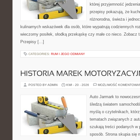
której przyjemność jedzenia
przepisy pokazują, że kuc
różnorodna, świeża i jedno
kulinarnych wskazówek dla osób, które wypatrują codziennych ro
wieczorny posiłek, słodką przekąskę czy małe co nieco. Zobacz t
Przepisy […]
CATEGORIES:
RUM I JEGO ODMIANY
HISTORIA MAREK MOTORYZACY
POSTED BY ADMIN
KWI - 20 - 2026
MOŻLIWOŚĆ KOMENTOWA
Auto Jarmark to nowoczesna
śledzą światem samochodów
myślą o czytelnikach, któr
tematach związanych z aut
szukają treści podanych w 
sposób. Strona skupia się 