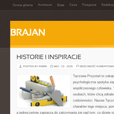
Archiwum
Cisza
Przegrana
Redakcj
Strona główna
Biała
BRAJAN
HISTORIE I INSPIRACJE
POSTED BY ADMIN
MAJ - 23 - 2026
MOŻLIWOŚĆ KOMENTOWA
Tęczowa Przystań to zakąt
psychologiczna spotyka się
współczesnego człowieka. T
osobach, które chcą odnale
codzienności. Nazwa Tęczo
charakter tego miejsca, pon
a jednocześnie zaprasza do zatrzymania się nad tym, co dzieje 