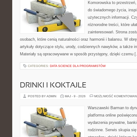
Komorowska to przestrzeń, 
do świadomego życia, inspir
użytecznych informacji. Cz
różnorodne treści, które uł
zainteresowań. Strona zost
osobach, które cenią naturalności oraz harmonii i balansu. W obr
artykuły dotyczące stylu, urody, codziennych nawyków, a także ins
Materiały są opracowywane w sposób przystępny, dzięki czemu 
CATEGORIES:
DATA SCIENCE DLA PROGRAMISTÓW
DRINKI I KOKTAJLE
POSTED BY ADMIN
MAJ - 9 - 2026
MOŻLIWOŚĆ KOMENTOWAN
Warszawski Barman to dyna
platforma online poświęco
wydarzenia prywatne, banki
rodzinne. Serwis skupia się