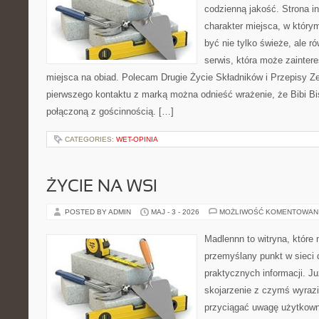
codzienną jakość. Strona i
charakter miejsca, w który
być nie tylko świeże, ale 
serwis, która może zainter
miejsca na obiad. Polecam Drugie Życie Składników i Przepisy Z
pierwszego kontaktu z marką można odnieść wrażenie, że Bibi Bis
połączoną z gościnnością. […]
CATEGORIES:
WET-OPINIA
ŻYCIE NA WSI
POSTED BY ADMIN
MAJ - 3 - 2026
MOŻLIWOŚĆ KOMENTOWAN
Madlennn to witryna, które
przemyślany punkt w sieci 
praktycznych informacji. 
skojarzenie z czymś wyraz
przyciągać uwagę użytkowni