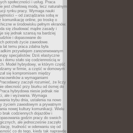
nych społeczności i usług. Praca
e jest chwilową modą, lecz naturalnym
ucji rynku pracy. Wymaga nauki
jętności – od zarządzania sobą w
z komunikację online, po troskę o
chiczne w środowisku pełnym ekranów.
uda się zbudować mądre zasady i
aje się jednak szansą na bardziej
ludzkie i dopasowane do
ych potrzeb życie zawodowe.
a lat temu praca zdalna była
rzadkim przywilejem zarezerwowanym
grupy specjalistów. Dziś elastyczne
ra i domu stało się codziennością w
ach. Model hybrydowy, w którym część
ędzamy w firmie, a część w domowym
azał się kompromisem między
pracowników a wymaganiami
 Pracodawcy zaczęli rozumieć, że liczy
 nie obecność przy biurku od ósmej do
Praca hybrydowa niesie jednak nie
ci, ale i wyzwania. Wymaga
wania trybu dnia, ustalenia na nowo
zy życiem zawodowym a prywatnym
nia nowej kultury komunikacji. Wielu
ło brak codziennych dojazdów i
opasowania godzin pracy do swoich
gicznych, ale jednocześnie zaczęło
lację, trudność w oderwaniu się od
jasność co do tego, kiedy tak naprawdę