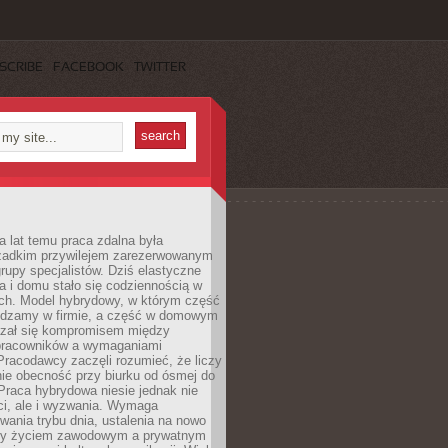
SCRIBE
FACEBOOK
TWITTER
a lat temu praca zdalna była
rzadkim przywilejem zarezerwowanym
grupy specjalistów. Dziś elastyczne
ra i domu stało się codziennością w
ach. Model hybrydowy, w którym część
ędzamy w firmie, a część w domowym
azał się kompromisem między
pracowników a wymaganiami
 Pracodawcy zaczęli rozumieć, że liczy
 nie obecność przy biurku od ósmej do
Praca hybrydowa niesie jednak nie
ci, ale i wyzwania. Wymaga
wania trybu dnia, ustalenia na nowo
zy życiem zawodowym a prywatnym