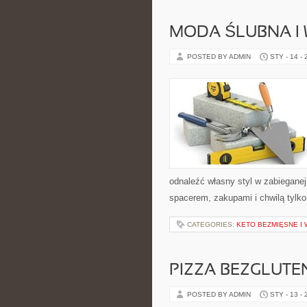
MODA ŚLUBNA I 
POSTED BY ADMIN
STY - 14 -
odnaleźć własny styl w zabieganej
spacerem, zakupami i chwilą tylko
CATEGORIES:
KETO BEZMIĘSNE I
PIZZA BEZGLUTE
POSTED BY ADMIN
STY - 13 -