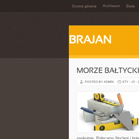
Archiwum
Strona główna
Biała
BRAJAN
MORZE BAŁTYCKI
POSTED BY ADMIN
STY - 15 -
spokojnie. Polecamy Noclegi i ho