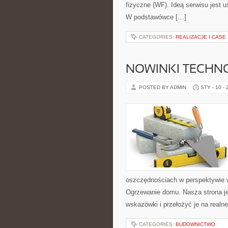
fizyczne (WF). Ideą serwisu jest u
W podstawówce […]
CATEGORIES:
REALIZACJE I CASE
NOWINKI TECHNO
POSTED BY ADMIN
STY - 10 -
oszczędnościach w perspektywie wi
Ogrzewanie domu. Nasza strona je
wskazówki i przełożyć je na realn
CATEGORIES:
BUDOWNICTWO