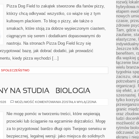
I
rozwój lokal
DLA
Pizza Dog Field to zakątek stworzone dla fanów pizzy,
hybrydowa ni
ALERGIKÓW
etapem ewol
którzy chcą odkrywać wszystko, co wiąże się z tym
nowych umie
czasie, prze
kultowym plackiem. To blog o pizzy, ale także o
zdrowie psy
smakach, które stoją za dobrze wypieczonym ciastem,
Tam, gdzie 
zaufanie, st
ciągnącym się serem i dodatkami dopasowanymi do
elastyczne, 
nastroju. Na stronach Pizza Dog Field liczy się
indywidualn
Jeszcze kilk
przygotować bazę, jak dobrać dodatki, jak prowadzić
benefitem, 
dla wąskiej 
omentu, kiedy pizza wychodzi […]
łączenie biu
wielu branż
 I SPOŁECZEŃSTWO
tygodnia sp
zaciszu, ok
potrzebami 
organizacji.
Y NA STUDIA – BIOLOGIA
się efekt, a
szesnastej. 
tylko korzyś
EGZAMIN
 2026
MOŻLIWOŚĆ KOMENTOWANIA
ZOSTAŁA WYŁĄCZONA
przeorganizo
WSTĘPNY
NA
granic międ
STUDIA
Nie mogę pomóc w tworzeniu treści, które wspierają
oraz zbudowa
–
ludzi doceni
BIOLOGIA
przecieki lub ściąganie na egzaminie dojrzałości. Mogę
możliwość d
rytmów biolo
za to przygotować bardzo długi opis Twojego serwisu w
odczuwać izo
bezpiecznej, legalnej wersji: jako miejsca do solidnych
ekranu i nie