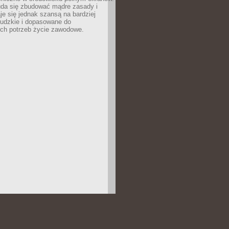
uda się zbudować mądre zasady i
aje się jednak szansą na bardziej
ludzkie i dopasowane do
ych potrzeb życie zawodowe.