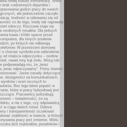
nia nowej kultury komunikacji. Wielu
ło brak codziennych dojazdów i
opasowania godzin pracy do swoich
gicznych, ale jednocześnie zaczęło
lację, trudność w oderwaniu się od
jasność co do tego, kiedy tak naprawdę
zień roboczy. Kluczowe staje się
 osobistych rytuałów. Dla jednych
ranna kawa i krótki spacer przed
omputera, dla innych ustalenie
dzin, po których nie odbierają
telefonów. W przestrzeni domowej
 o chociaż symboliczne oddzielenie
cy od miejsca odpoczynku – osobne
fotel, nawet inny kąt stołu. Mózg lubi
re podpowiadają mu, że „teraz
a „teraz odpoczywamy”. Firmy również
ostosować. Jasne zasady dotyczące
ne, dostępności na komunikatorach,
 wyników i ocen rocznych to
aufania. Bez tego łatwo popaść w
anie, które w pracy hybrydowej jest
iszczące. Pracownicy potrzebują
tonomii – świadomości, że są
 efektu, a nie z tego, czy odpowiedzą
ć w ciągu dwóch minut. Dobrze
esy i transparentność oczekiwań
dować stabilność w świecie, w którym
onywania pracy jest zmienne. Wielu
 szuka dziś materiałów, poradników i