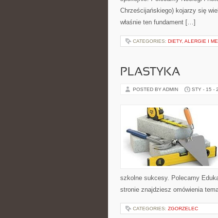
Chrześcijańskiego) kojarzy się wi
właśnie ten fundament […]
CATEGORIES:
DIETY, ALERGIE I 
PLASTYKA
POSTED BY ADMIN
STY - 15 -
szkolne sukcesy. Polecamy Edukac
stronie znajdziesz omówienia tema
CATEGORIES:
ZGORZELEC