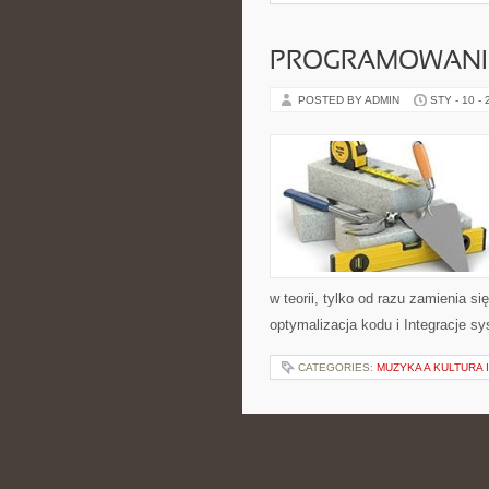
PROGRAMOWANI
POSTED BY ADMIN
STY - 10 -
w teorii, tylko od razu zamienia 
optymalizacja kodu i Integracje s
CATEGORIES:
MUZYKA A KULTURA
METAMORFOZY I
POSTED BY ADMIN
STY - 10 -