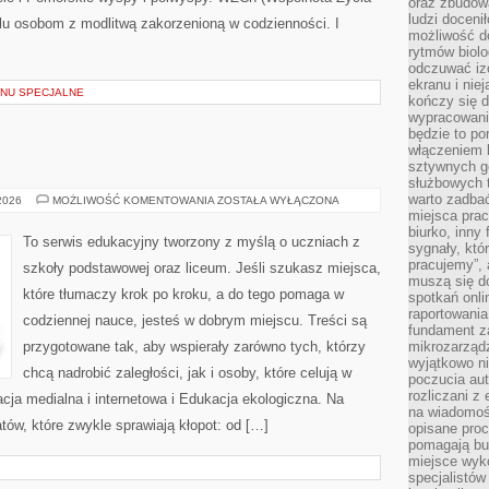
oraz zbudowa
ludzi doceni
elu osobom z modlitwą zakorzenioną w codzienności. I
możliwość d
rytmów biolo
odczuwać izo
ekranu i nie
MENU SPECJALNE
kończy się d
wypracowanie
będzie to po
włączeniem k
sztywnych go
służbowych 
warto zadbać
PLASTYKA
 2026
MOŻLIWOŚĆ KOMENTOWANIA
ZOSTAŁA WYŁĄCZONA
miejsca pra
biurko, inny 
To serwis edukacyjny tworzony z myślą o uczniach z
sygnały, któ
pracujemy”, 
szkoły podstawowej oraz liceum. Jeśli szukasz miejsca,
muszą się d
które tłumaczy krok po kroku, a do tego pomaga w
spotkań onli
raportowania
codziennej nauce, jesteś w dobrym miejscu. Treści są
fundament z
przygotowane tak, aby wspierały zarówno tych, którzy
mikrozarządz
wyjątkowo n
chcą nadrobić zaległości, jak i osoby, które celują w
poczucia au
rozliczani z
ja medialna i internetowa i Edukacja ekologiczna. Na
na wiadomoś
tów, które zwykle sprawiają kłopot: od […]
opisane proc
pomagają bu
miejsce wyk
specjalistów