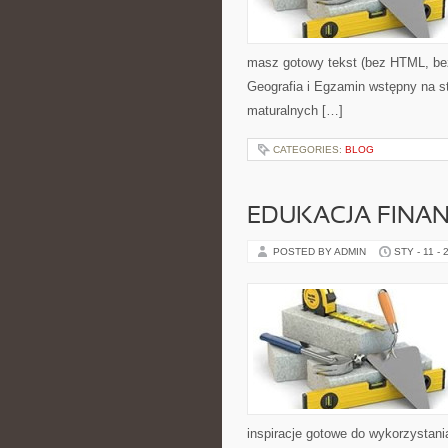
masz gotowy tekst (bez HTML, bez
Geografia i Egzamin wstępny na st
maturalnych […]
CATEGORIES:
BLOG
EDUKACJA FINA
POSTED BY ADMIN
STY - 11 - 
inspiracje gotowe do wykorzystani