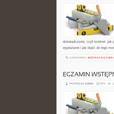
doświadczenie, czyli konkret: jak 
wyprażanie i jak dojść do tego m
CATEGORIES:
MUZYKA A KULTURA
EGZAMIN WSTĘPN
POSTED BY ADMIN
STY - 12 -