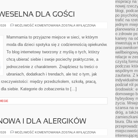
inspiracji na
nowej rzeczy
blogi, podca
WESELNA DLA GOŚCI
po psycholog
trafić na rze
jednym miej
MODA
 2026
MOŻLIWOŚĆ KOMENTOWANIA
ZOSTAŁA WYŁĄCZONA
ŚLUBNA
planowania 
I
o zdrowie ps
WESELNA
Mammamia to przyjazne miejsce w sieci, w którym
kariery na o
DLA
GOŚCI
inwestują w 
moda dla dzieci spotyka się z codziennością opiekunów.
pracownikom
To blog internetowy tworzony z myślą o tych, którzy
wellbeingow
relacje w ze
chcą ubierać siebie i swoje pociechy praktycznie, a
czystą forma
podczas któr
jednocześnie z charakterem. Znajdziesz tu treści o
wspólnym my
ubraniach, dodatkach i trendach, ale też o tym, jak
zaufania. Z k
indywidualne
 rzeczywistości: między przedszkolem, szkołą, pracą,
podział ról 
 dla siebie. Kategorie do zobaczenia to […]
środowisk: e
domowego bi
hybrydowy m
 WEGE
życia. Mniej
szansa na od
dróg, a tak
zamieszkania
NOWA I DLA ALERGIKÓW
biura. Dla wi
przeprowadzk
miejscowośc
PIZZA
 2026
MOŻLIWOŚĆ KOMENTOWANIA
ZOSTAŁA WYŁĄCZONA
interesujące
BEZGLUTENOWA