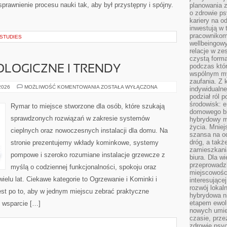
sprawnienie procesu nauki tak, aby był przystępny i spójny.
planowania 
o zdrowie ps
kariery na o
inwestują w 
pracownikom
 STUDIES
wellbeingow
relacje w ze
czystą forma
podczas któr
LOGICZNE I TRENDY
wspólnym my
zaufania. Z k
NOWINKI
 2026
MOŻLIWOŚĆ KOMENTOWANIA
ZOSTAŁA WYŁĄCZONA
indywidualne
TECHNOLOGICZNE
podział ról 
I
TRENDY
środowisk: e
Rymar to miejsce stworzone dla osób, które szukają
domowego bi
sprawdzonych rozwiązań w zakresie systemów
hybrydowy m
życia. Mniej
cieplnych oraz nowoczesnych instalacji dla domu. Na
szansa na od
dróg, a tak
stronie prezentujemy wkłady kominkowe, systemy
zamieszkania
pompowe i szeroko rozumiane instalacje grzewcze z
biura. Dla wi
przeprowadzk
myślą o codziennej funkcjonalności, spokoju oraz
miejscowośc
elu lat. Ciekawe kategorie to Ogrzewanie i Kominki i
interesujące
rozwój lokal
st po to, aby w jednym miejscu zebrać praktyczne
hybrydowa ni
etapem ewol
e wsparcie […]
nowych umie
czasie, prze
zdrowie psy