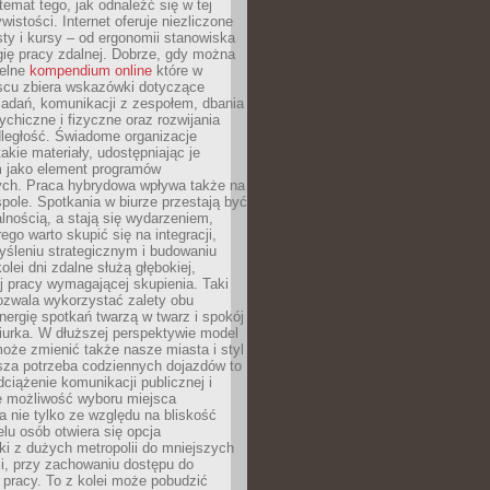
 temat tego, jak odnaleźć się w tej
wistości. Internet oferuje niezliczone
sty i kursy – od ergonomii stanowiska
ię pracy zdalnej. Dobrze, gdy można
telne
kompendium online
które w
scu zbiera wskazówki dotyczące
zadań, komunikacji z zespołem, dbania
ychiczne i fizyczne oraz rozwijania
dległość. Świadome organizacje
takie materiały, udostępniając je
 jako element programów
ych. Praca hybrydowa wpływa także na
spole. Spotkania w biurze przestają być
lnością, a stają się wydarzeniem,
ego warto skupić się na integracji,
śleniu strategicznym i budowaniu
olei dni zdalne służą głębokiej,
j pracy wymagającej skupienia. Taki
pozwala wykorzystać zalety obu
nergię spotkań twarzą w twarz i spokój
urka. W dłuższej perspektywie model
oże zmienić także nasze miasta i styl
sza potrzeba codziennych dojazdów to
ciążenie komunikacji publicznej i
że możliwość wyboru miejsca
 nie tylko ze względu na bliskość
elu osób otwiera się opcja
i z dużych metropolii do mniejszych
i, przy zachowaniu dostępu do
j pracy. To z kolei może pobudzić