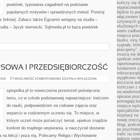
kończy się d
powtórek, typowania zagadnień na podstawie
wypracowanie
popularnych motywów i sprawdzonych metod. Poniżej
będzie to po
włączeniem k
 linków). Zobacz także Egzamin wstępny na studia –
sztywnych go
służbowych 
udia – Język niemiecki. Sqlmedia.pl to baza powtórek
warto zadbać
miejsca pra
biurko, inny 
sygnały, któ
pracujemy”, 
muszą się d
spotkań onli
raportowania
NSOWA I PRZEDSIĘBIORCZOŚĆ
fundament z
mikrozarządz
wyjątkowo n
EDUKACJA
2026
MOŻLIWOŚĆ KOMENTOWANIA
ZOSTAŁA WYŁĄCZONA
FINANSOWA
poczucia au
I
rozliczani z
PRZEDSIĘBIORCZOŚĆ
sptopolka.pl to nowoczesna przestrzeń poświęcona
na wiadomoś
opisane proc
temu, co w szkole podstawowej najważniejsze: treściom
pomagają bu
do nauki, podpowiedziom na ciekawe zajęcia oraz
miejsce wyk
specjalistów
wsparciu w codziennym uczeniu się. To miejsce, w
inspiracji na
nowej rzeczy
którym uczeń może poćwiczyć temat, opiekun znajdzie
blogi, podca
konkret do mądrego wspierania, a nauczyciel dostanie
po psycholog
trafić na rze
a na lekcji i poza nią. Polecamy Religia i Wychowanie
jednym miej