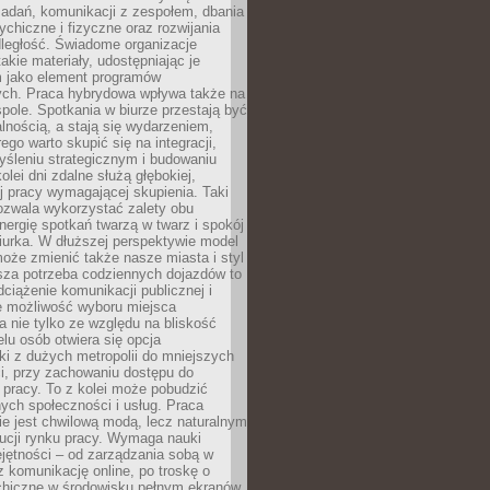
zadań, komunikacji z zespołem, dbania
ychiczne i fizyczne oraz rozwijania
dległość. Świadome organizacje
takie materiały, udostępniając je
 jako element programów
ych. Praca hybrydowa wpływa także na
spole. Spotkania w biurze przestają być
lnością, a stają się wydarzeniem,
ego warto skupić się na integracji,
śleniu strategicznym i budowaniu
olei dni zdalne służą głębokiej,
j pracy wymagającej skupienia. Taki
pozwala wykorzystać zalety obu
nergię spotkań twarzą w twarz i spokój
urka. W dłuższej perspektywie model
oże zmienić także nasze miasta i styl
sza potrzeba codziennych dojazdów to
ciążenie komunikacji publicznej i
że możliwość wyboru miejsca
 nie tylko ze względu na bliskość
elu osób otwiera się opcja
i z dużych metropolii do mniejszych
i, przy zachowaniu dostępu do
j pracy. To z kolei może pobudzić
nych społeczności i usług. Praca
e jest chwilową modą, lecz naturalnym
ucji rynku pracy. Wymaga nauki
jętności – od zarządzania sobą w
z komunikację online, po troskę o
chiczne w środowisku pełnym ekranów.