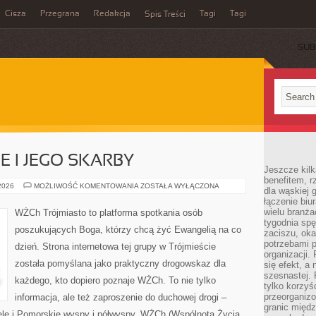
Cisza
Przegrana
Redakcja
Tagi
Tagi
Spis Treści
SUB
E I JEGO SKARBY
Jeszcze kilk
benefitem, 
MORZE
 2026
MOŻLIWOŚĆ KOMENTOWANIA
ZOSTAŁA WYŁĄCZONA
dla wąskiej 
BAŁTYCKIE
łączenie biu
I
JEGO
wielu branż
WŻCh Trójmiasto to platforma spotkania osób
SKARBY
tygodnia sp
poszukujących Boga, którzy chcą żyć Ewangelią na co
zaciszu, ok
potrzebami 
dzień. Strona internetowa tej grupy w Trójmieście
organizacji.
została pomyślana jako praktyczny drogowskaz dla
się efekt, a
szesnastej. 
każdego, kto dopiero poznaje WŻCh. To nie tylko
tylko korzyś
przeorganizo
informacja, ale też zaproszenie do duchowej drogi –
granic międ
tele i Pomorskie wyspy i półwyspy. WŻCh (Wspólnota Życia