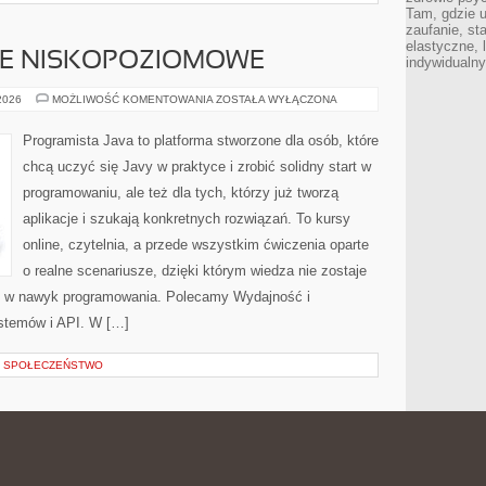
Tam, gdzie 
zaufanie, st
elastyczne, 
E NISKOPOZIOMOWE
indywidualn
PROGRAMOWANIE
 2026
MOŻLIWOŚĆ KOMENTOWANIA
ZOSTAŁA WYŁĄCZONA
NISKOPOZIOMOWE
Programista Java to platforma stworzone dla osób, które
chcą uczyć się Javy w praktyce i zrobić solidny start w
programowaniu, ale też dla tych, którzy już tworzą
aplikacje i szukają konkretnych rozwiązań. To kursy
online, czytelnia, a przede wszystkim ćwiczenia oparte
o realne scenariusze, dzięki którym wiedza nie zostaje
się w nawyk programowania. Polecamy Wydajność i
ystemów i API. W […]
 I SPOŁECZEŃSTWO
 HISTORIE PODOPIECZNYCH
METAMORFOZY
 2026
MOŻLIWOŚĆ KOMENTOWANIA
ZOSTAŁA WYŁĄCZONA
I