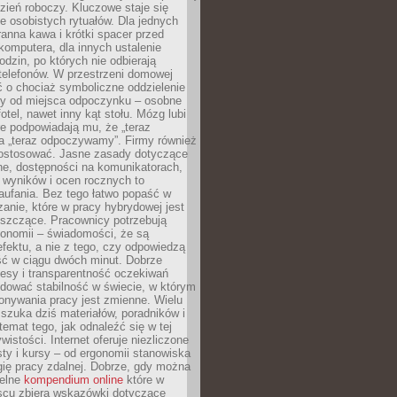
zień roboczy. Kluczowe staje się
 osobistych rytuałów. Dla jednych
ranna kawa i krótki spacer przed
omputera, dla innych ustalenie
dzin, po których nie odbierają
telefonów. W przestrzeni domowej
 o chociaż symboliczne oddzielenie
cy od miejsca odpoczynku – osobne
fotel, nawet inny kąt stołu. Mózg lubi
re podpowiadają mu, że „teraz
a „teraz odpoczywamy”. Firmy również
ostosować. Jasne zasady dotyczące
ne, dostępności na komunikatorach,
 wyników i ocen rocznych to
aufania. Bez tego łatwo popaść w
anie, które w pracy hybrydowej jest
iszczące. Pracownicy potrzebują
tonomii – świadomości, że są
 efektu, a nie z tego, czy odpowiedzą
ć w ciągu dwóch minut. Dobrze
esy i transparentność oczekiwań
dować stabilność w świecie, w którym
onywania pracy jest zmienne. Wielu
 szuka dziś materiałów, poradników i
 temat tego, jak odnaleźć się w tej
wistości. Internet oferuje niezliczone
sty i kursy – od ergonomii stanowiska
ię pracy zdalnej. Dobrze, gdy można
telne
kompendium online
które w
scu zbiera wskazówki dotyczące