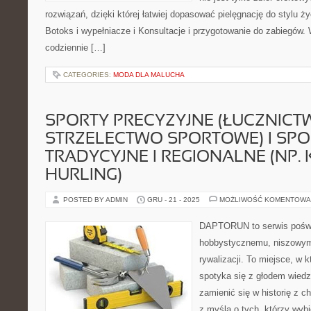
rozwiązań, dzięki której łatwiej dopasować pielęgnację do stylu ży
Botoks i wypełniacze i Konsultacje i przygotowanie do zabiegów.
codziennie […]
CATEGORIES:
MODA DLA MALUCHA
SPORTY PRECYZYJNE (ŁUCZNICT
STRZELECTWO SPORTOWE) I SPO
TRADYCYJNE I REGIONALNE (NP. 
HURLING)
POSTED BY ADMIN
GRU - 21 - 2025
MOŻLIWOŚĆ KOMENTOWA
DAPTORUN to serwis poświ
hobbystycznemu, niszowym
rywalizacji. To miejsce, w 
spotyka się z głodem wiedzy
zamienić się w historię z c
z myślą o tych, którzy wybi