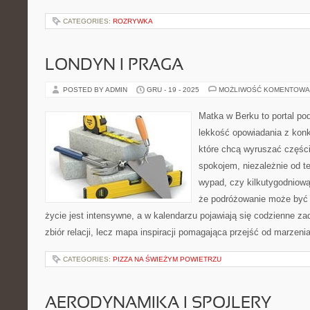
CATEGORIES:
ROZRYWKA
LONDYN I PRAGA
POSTED BY ADMIN
GRU - 19 - 2025
MOŻLIWOŚĆ KOMENTOWA
Matka w Berku to portal pod
lekkość opowiadania z konk
które chcą wyruszać części
spokojem, niezależnie od t
wypad, czy kilkutygodniową
że podróżowanie może być 
życie jest intensywne, a w kalendarzu pojawiają się codzienne zad
zbiór relacji, lecz mapa inspiracji pomagająca przejść od marzenia
CATEGORIES:
PIZZA NA ŚWIEŻYM POWIETRZU
AERODYNAMIKA I SPOJLERY