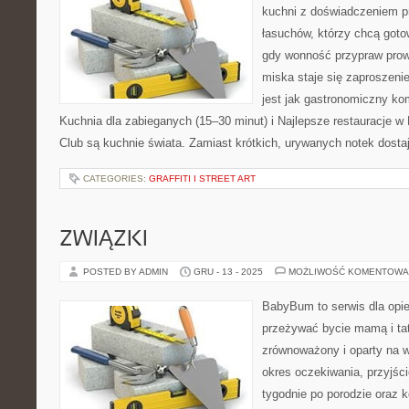
kuchni z doświadczeniem pr
łasuchów, którzy chcą gotow
gdy wonność przypraw prowa
miska staje się zaproszeni
jest jak gastronomiczny ko
Kuchnia dla zabieganych (15–30 minut) i Najlepsze restauracje w
Club są kuchnie świata. Zamiast krótkich, urywanych notek dosta
CATEGORIES:
GRAFFITI I STREET ART
ZWIĄZKI
POSTED BY ADMIN
GRU - 13 - 2025
MOŻLIWOŚĆ KOMENTOWA
BabyBum to serwis dla opi
przeżywać bycie mamą i tat
zrównoważony i oparty na wi
okres oczekiwania, przyjści
tygodnie po porodzie oraz k