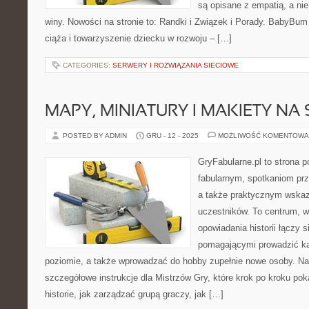
są opisane z empatią, a n
winy. Nowości na stronie to: Randki i Związek i Porady. BabyBum
ciąża i towarzyszenie dziecku w rozwoju – […]
CATEGORIES:
SERWERY I ROZWIĄZANIA SIECIOWE
MAPY, MINIATURY I MAKIETY NA 
POSTED BY ADMIN
GRU - 12 - 2025
MOŻLIWOŚĆ KOMENTOWA
GryFabularne.pl to strona 
fabularnym, spotkaniom prz
a także praktycznym wska
uczestników. To centrum, w
opowiadania historii łączy 
pomagającymi prowadzić 
poziomie, a także wprowadzać do hobby zupełnie nowe osoby. Na
szczegółowe instrukcje dla Mistrzów Gry, które krok po kroku pok
historie, jak zarządzać grupą graczy, jak […]