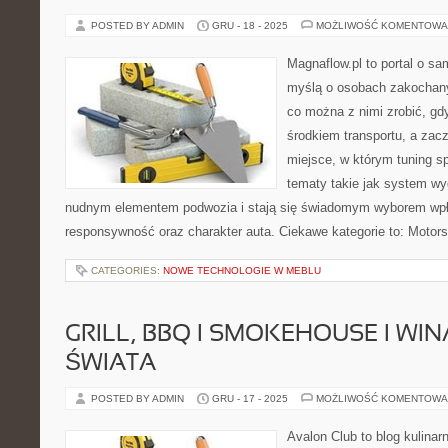
POSTED BY ADMIN
GRU - 18 - 2025
MOŻLIWOŚĆ KOMENTOWA
Magnaflow.pl to portal o s
myślą o osobach zakochany
co można z nimi zrobić, gdy
środkiem transportu, a zac
miejsce, w którym tuning sp
tematy takie jak system w
nudnym elementem podwozia i stają się świadomym wyborem wp
responsywność oraz charakter auta. Ciekawe kategorie to: Motors
CATEGORIES:
NOWE TECHNOLOGIE W MEBLU
GRILL, BBQ I SMOKEHOUSE I WI
ŚWIATA
POSTED BY ADMIN
GRU - 17 - 2025
MOŻLIWOŚĆ KOMENTOWA
Avalon Club to blog kulinar