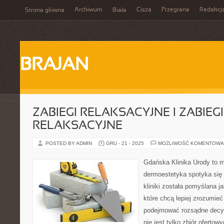
Archiwum
Cisza
Przegrana
Redakcj
Strona główna
Biała
BRAJAN
ZABIEGI RELAKSACYJNE I ZABIEGI
RELAKSACYJNE
POSTED BY ADMIN
GRU - 21 - 2025
MOŻLIWOŚĆ KOMENTOWA
Gdańska Klinika Urody to m
dermoestetyka spotyka się 
kliniki została pomyślana j
które chcą lepiej zrozumieć
podejmować rozsądne decyz
nie jest tylko zbiór ofertow