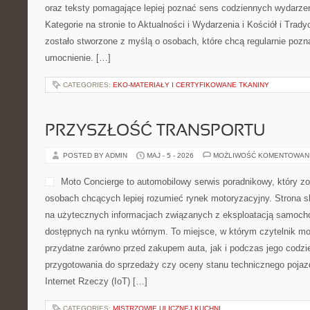
oraz teksty pomagające lepiej poznać sens codziennych wydarze
Kategorie na stronie to Aktualności i Wydarzenia i Kościół i Trady
zostało stworzone z myślą o osobach, które chcą regularnie poz
umocnienie. […]
CATEGORIES:
EKO-MATERIAŁY I CERTYFIKOWANE TKANINY
PRZYSZŁOŚĆ TRANSPORTU
POSTED BY ADMIN
MAJ - 5 - 2026
MOŻLIWOŚĆ KOMENTOWAN
Moto Concierge to automobilowy serwis poradnikowy, który z
osobach chcących lepiej rozumieć rynek motoryzacyjny. Strona s
na użytecznych informacjach związanych z eksploatacją samoch
dostępnych na rynku wtórnym. To miejsce, w którym czytelnik m
przydatne zarówno przed zakupem auta, jak i podczas jego codz
przygotowania do sprzedaży czy oceny stanu technicznego pojaz
Internet Rzeczy (IoT) […]
CATEGORIES:
MISTRZOWIE ULICZNEJ KUCHNI