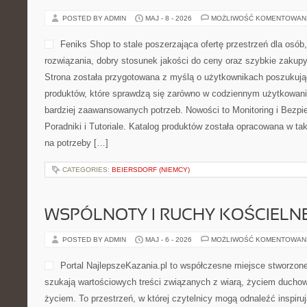
POSTED BY ADMIN
MAJ - 8 - 2026
MOŻLIWOŚĆ KOMENTOWAN
Feniks Shop to stale poszerzająca ofertę przestrzeń dla osób
rozwiązania, dobry stosunek jakości do ceny oraz szybkie zaku
Strona została przygotowana z myślą o użytkownikach poszukuj
produktów, które sprawdzą się zarówno w codziennym użytkowaniu,
bardziej zaawansowanych potrzeb. Nowości to Monitoring i Bezpi
Poradniki i Tutoriale. Katalog produktów została opracowana w t
na potrzeby […]
CATEGORIES:
BEIERSDORF (NIEMCY)
WSPÓLNOTY I RUCHY KOŚCIELN
POSTED BY ADMIN
MAJ - 6 - 2026
MOŻLIWOŚĆ KOMENTOWAN
Portal NajlepszeKazania.pl to współczesne miejsce stworzon
szukają wartościowych treści związanych z wiarą, życiem duch
życiem. To przestrzeń, w której czytelnicy mogą odnaleźć inspiru