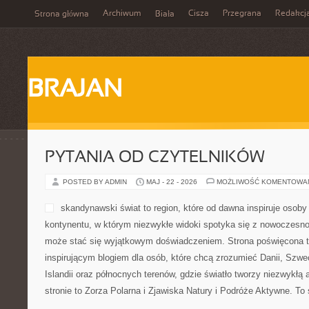
Archiwum
Cisza
Przegrana
Redakcj
Strona główna
Biała
BRAJAN
PYTANIA OD CZYTELNIKÓW
POSTED BY ADMIN
MAJ - 22 - 2026
MOŻLIWOŚĆ KOMENTOWA
skandynawski świat to region, które od dawna inspiruje osoby
kontynentu, w którym niezwykłe widoki spotyka się z nowoczesn
może stać się wyjątkowym doświadczeniem. Strona poświęcona te
inspirującym blogiem dla osób, które chcą zrozumieć Danii, Szwecj
Islandii oraz północnych terenów, gdzie światło tworzy niezwykłą
stronie to Zorza Polarna i Zjawiska Natury i Podróże Aktywne. To 