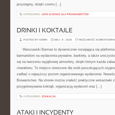
przystępny, dzięki czemu […]
CATEGORIES:
DATA SCIENCE DLA PROGRAMISTÓW
DRINKI I KOKTAJLE
POSTED BY ADMIN
MAJ - 9 - 2026
MOŻLIWOŚĆ KOMENTOWAN
Warszawski Barman to dynamicznie rozwijająca się platforma
barmańskim na wydarzenia prywatne, bankiety, a także uroczystoś
się na tworzeniu wyjątkowej atmosfery, dzięki którym każda zab
charakteru. To miejsce stworzone dla osób poszukujących oryginal
zadbać o najwyższy poziom organizowanego wydarzenia. Nowości t
Browarnictwo. Na stronie można znaleźć praktyczne wskazówki z
przygotowywania koktajli, organizacją wydarzeń oraz […]
CATEGORIES:
EDUKACJA
ATAKI I INCYDENTY