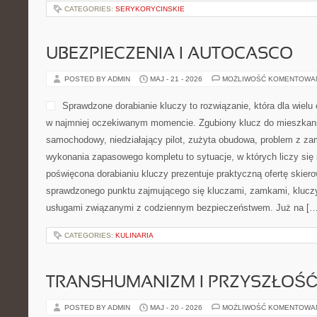
CATEGORIES:
SERYKORYCINSKIE
UBEZPIECZENIA I AUTOCASCO
POSTED BY ADMIN
MAJ - 21 - 2026
MOŻLIWOŚĆ KOMENTOWA
Sprawdzone dorabianie kluczy to rozwiązanie, która dla wielu
w najmniej oczekiwanym momencie. Zgubiony klucz do mieszkan
samochodowy, niedziałający pilot, zużyta obudowa, problem z za
wykonania zapasowego kompletu to sytuacje, w których liczy się
poświęcona dorabianiu kluczy prezentuje praktyczną ofertę skier
sprawdzonego punktu zajmującego się kluczami, zamkami, kluc
usługami związanymi z codziennym bezpieczeństwem. Już na […
CATEGORIES:
KULINARIA
TRANSHUMANIZM I PRZYSZŁOŚĆ
POSTED BY ADMIN
MAJ - 20 - 2026
MOŻLIWOŚĆ KOMENTOWA