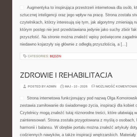
Augmentyka to inspirująca przestrzeń internetowa dla osób, k
sztucznej inteligencji oraz jego wpływ na pracę. Strona została s
czytelnikach, którzy interesują się tym, jak algorytmy zmieniają n
którym postęp nie jest przedstawiana jedynie jako suchy zbiór fak
przyszłość. Na stronie można znaleźć wpisy poświęcone zagadni
niedawno kojarzyły się głównie z odległą przyszłością, a […]
CATEGORIES:
BĘDZIN
ZDROWIE I REHABILITACJA
POSTED BY ADMIN
MAJ - 10 - 2026
MOŻLIWOŚĆ KOMENTOWA
Strona internetowa funkcjonujący pod nazwą Olga Komorowska
zestawia zamiłowanie do świadomego życia, inspiracji dla kobiet 
Czytelnicy mogą znaleźć tutaj różnorodne treści, które ułatwiają 
zainteresowań. Strona została przygotowana z myślą o osobach, k
harmonii i balansu. W obrębie portalu można znaleźć artykuły dot
codziennych nawyków, a także inspiracji wnętrzarskich. Materia