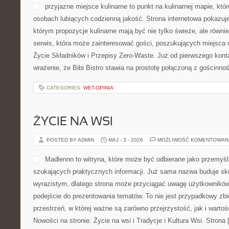
przyjazne miejsce kulinarne to punkt na kulinarnej mapie, któ
osobach lubiących codzienną jakość. Strona internetowa pokazuje
którym propozycje kulinarne mają być nie tylko świeże, ale równ
serwis, która może zainteresować gości, poszukujących miejsca 
Życie Składników i Przepisy Zero-Waste. Już od pierwszego kon
wrażenie, że Bibi Bistro stawia na prostotę połączoną z gościnnoś
CATEGORIES:
WET-OPINIA
ŻYCIE NA WSI
POSTED BY ADMIN
MAJ - 3 - 2026
MOŻLIWOŚĆ KOMENTOWAN
Madlennn to witryna, które może być odbierane jako przemyśl
szukających praktycznych informacji. Już sama nazwa buduje sk
wyrazistym, dlatego strona może przyciągać uwagę użytkowników,
podejście do prezentowania tematów. To nie jest przypadkowy zbió
przestrzeń, w której ważne są zarówno przejrzystość, jak i warto
Nowości na stronie: Życie na wsi i Tradycje i Kultura Wsi. Strona