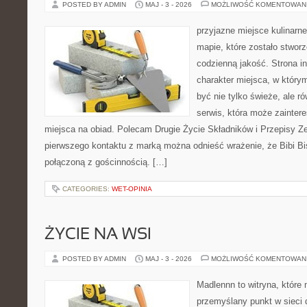
POSTED BY ADMIN
MAJ - 3 - 2026
MOŻLIWOŚĆ KOMENTOWAN
przyjazne miejsce kulinarne
mapie, które zostało stwor
codzienną jakość. Strona i
charakter miejsca, w który
być nie tylko świeże, ale 
serwis, która może zainter
miejsca na obiad. Polecam Drugie Życie Składników i Przepisy Z
pierwszego kontaktu z marką można odnieść wrażenie, że Bibi Bis
połączoną z gościnnością. […]
CATEGORIES:
WET-OPINIA
ŻYCIE NA WSI
POSTED BY ADMIN
MAJ - 3 - 2026
MOŻLIWOŚĆ KOMENTOWAN
Madlennn to witryna, które
przemyślany punkt w sieci 