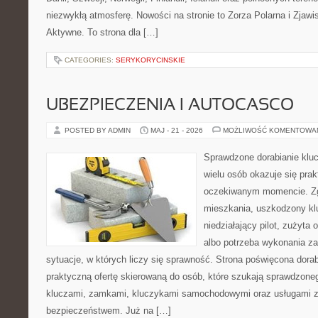
niezwykłą atmosferę. Nowości na stronie to Zorza Polarna i Zjawi
Aktywne. To strona dla […]
CATEGORIES:
SERYKORYCINSKIE
UBEZPIECZENIA I AUTOCASCO
POSTED BY ADMIN
MAJ - 21 - 2026
MOŻLIWOŚĆ KOMENTOWA
Sprawdzone dorabianie klucz
wielu osób okazuje się pra
oczekiwanym momencie. Zg
mieszkania, uszkodzony k
niedziałający pilot, zużyt
albo potrzeba wykonania z
sytuacje, w których liczy się sprawność. Strona poświęcona dorab
praktyczną ofertę skierowaną do osób, które szukają sprawdzone
kluczami, zamkami, kluczykami samochodowymi oraz usługami 
bezpieczeństwem. Już na […]