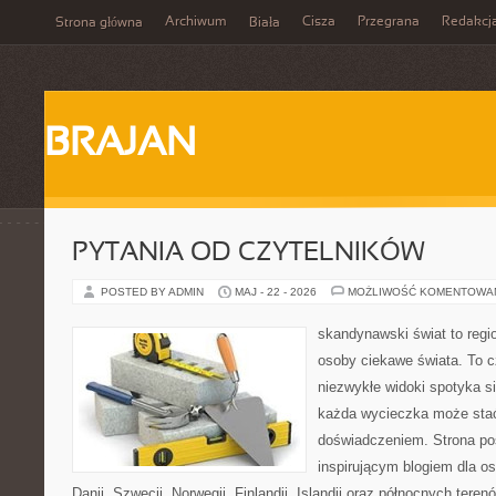
Archiwum
Cisza
Przegrana
Redakcj
Strona główna
Biała
BRAJAN
PYTANIA OD CZYTELNIKÓW
POSTED BY ADMIN
MAJ - 22 - 2026
MOŻLIWOŚĆ KOMENTOWA
skandynawski świat to regio
osoby ciekawe świata. To 
niezwykłe widoki spotyka s
każda wycieczka może sta
doświadczeniem. Strona poś
inspirującym blogiem dla o
Danii, Szwecji, Norwegii, Finlandii, Islandii oraz północnych teren