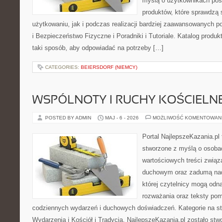
myślą o użytkownikach pos
produktów, które sprawdzą
użytkowaniu, jak i podczas realizacji bardziej zaawansowanych po
i Bezpieczeństwo Fizyczne i Poradniki i Tutoriale. Katalog produ
taki sposób, aby odpowiadać na potrzeby […]
CATEGORIES:
BEIERSDORF (NIEMCY)
WSPÓLNOTY I RUCHY KOŚCIELN
POSTED BY ADMIN
MAJ - 6 - 2026
MOŻLIWOŚĆ KOMENTOWAN
Portal NajlepszeKazania.pl
stworzone z myślą o osobac
wartościowych treści związ
duchowym oraz zadumą nad
której czytelnicy mogą odna
rozważania oraz teksty pom
codziennych wydarzeń i duchowych doświadczeń. Kategorie na stro
Wydarzenia i Kościół i Tradycja. NajlepszeKazania.pl zostało st