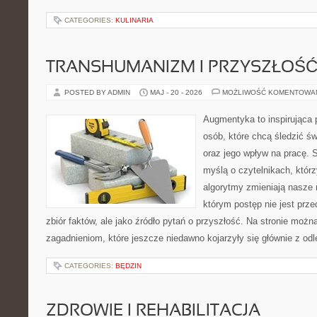
CATEGORIES:
KULINARIA
TRANSHUMANIZM I PRZYSZŁOŚĆ
POSTED BY ADMIN
MAJ - 20 - 2026
MOŻLIWOŚĆ KOMENTOWA
Augmentyka to inspirująca p
osób, które chcą śledzić świ
oraz jego wpływ na pracę. 
myślą o czytelnikach, którzy
algorytmy zmieniają nasze r
którym postęp nie jest prz
zbiór faktów, ale jako źródło pytań o przyszłość. Na stronie moż
zagadnieniom, które jeszcze niedawno kojarzyły się głównie z odl
CATEGORIES:
BĘDZIN
ZDROWIE I REHABILITACJA