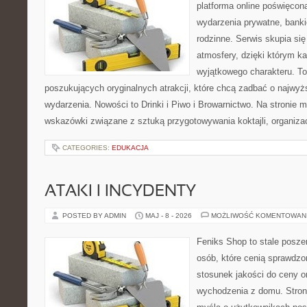
platforma online poświęco
wydarzenia prywatne, banki
rodzinne. Serwis skupia się
atmosfery, dzięki którym k
wyjątkowego charakteru. To
poszukujących oryginalnych atrakcji, które chcą zadbać o najw
wydarzenia. Nowości to Drinki i Piwo i Browarnictwo. Na stronie
wskazówki związane z sztuką przygotowywania koktajli, organiza
CATEGORIES:
EDUKACJA
ATAKI I INCYDENTY
POSTED BY ADMIN
MAJ - 8 - 2026
MOŻLIWOŚĆ KOMENTOWAN
Feniks Shop to stale poszer
osób, które cenią sprawdzo
stosunek jakości do ceny o
wychodzenia z domu. Stron