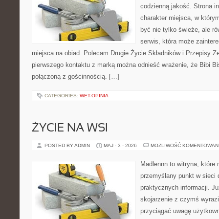
codzienną jakość. Strona i
charakter miejsca, w który
być nie tylko świeże, ale 
serwis, która może zainter
miejsca na obiad. Polecam Drugie Życie Składników i Przepisy Z
pierwszego kontaktu z marką można odnieść wrażenie, że Bibi Bis
połączoną z gościnnością. […]
CATEGORIES:
WET-OPINIA
ŻYCIE NA WSI
POSTED BY ADMIN
MAJ - 3 - 2026
MOŻLIWOŚĆ KOMENTOWAN
Madlennn to witryna, które
przemyślany punkt w sieci 
praktycznych informacji. 
skojarzenie z czymś wyraz
przyciągać uwagę użytkowni