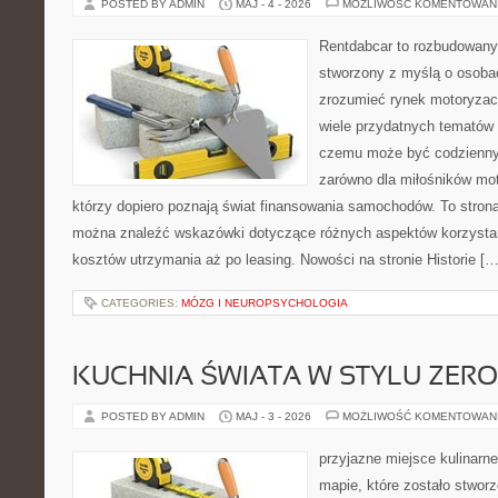
POSTED BY ADMIN
MAJ - 4 - 2026
MOŻLIWOŚĆ KOMENTOWAN
Rentdabcar to rozbudowany 
stworzony z myślą o osobac
zrozumieć rynek motoryzacy
wiele przydatnych tematów 
czemu może być codziennym
zarówno dla miłośników moto
którzy dopiero poznają świat finansowania samochodów. To stron
można znaleźć wskazówki dotyczące różnych aspektów korzystan
kosztów utrzymania aż po leasing. Nowości na stronie Historie […
CATEGORIES:
MÓZG I NEUROPSYCHOLOGIA
KUCHNIA ŚWIATA W STYLU ZER
POSTED BY ADMIN
MAJ - 3 - 2026
MOŻLIWOŚĆ KOMENTOWAN
przyjazne miejsce kulinarne
mapie, które zostało stwor