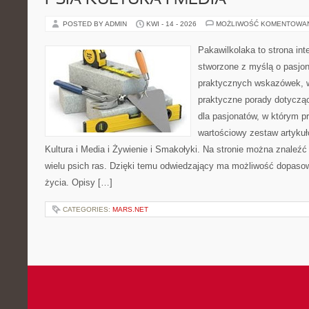
PSIA KULTURA I MEDIA
POSTED BY ADMIN
KWI - 14 - 2026
MOŻLIWOŚĆ KOMENTOWA
Pakawilkolaka to strona int
stworzone z myślą o pasjona
praktycznych wskazówek, w
praktyczne porady dotycząc
dla pasjonatów, w którym p
wartościowy zestaw artykułó
Kultura i Media i Żywienie i Smakołyki. Na stronie można znaleź
wielu psich ras. Dzięki temu odwiedzający ma możliwość dopaso
życia. Opisy […]
CATEGORIES:
MARS.NET