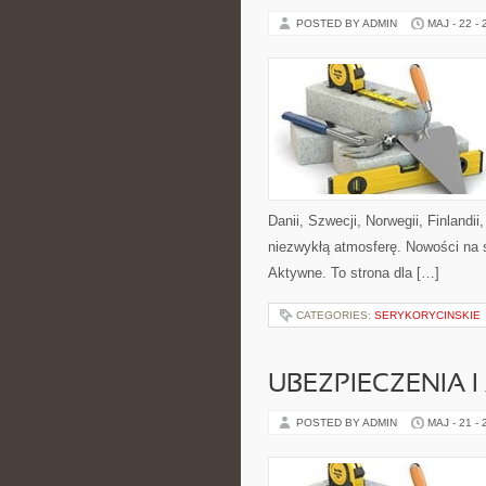
POSTED BY ADMIN
MAJ - 22 -
Danii, Szwecji, Norwegii, Finlandii
niezwykłą atmosferę. Nowości na s
Aktywne. To strona dla […]
CATEGORIES:
SERYKORYCINSKIE
UBEZPIECZENIA 
POSTED BY ADMIN
MAJ - 21 -