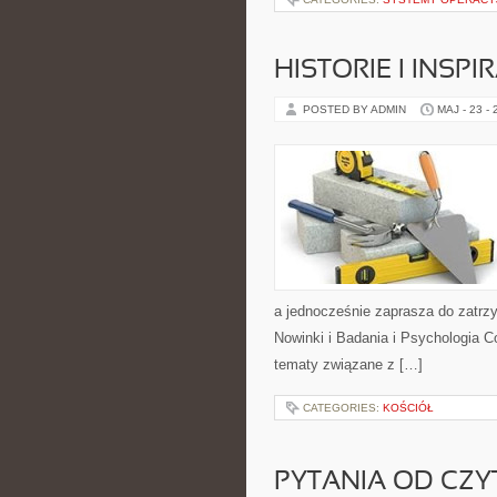
HISTORIE I INSPI
POSTED BY ADMIN
MAJ - 23 -
a jednocześnie zaprasza do zatrz
Nowinki i Badania i Psychologia C
tematy związane z […]
CATEGORIES:
KOŚCIÓŁ
PYTANIA OD CZ