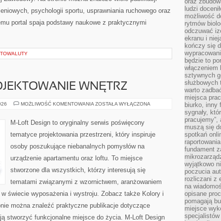
oraz zbudowa
ludzi doceni
niowych, psychologii sportu, usprawniania ruchowego oraz
możliwość d
emu portal spaja podstawy naukowe z praktycznymi
rytmów biolo
odczuwać izo
ekranu i nie
kończy się d
wypracowanie
PTOWALUTY
będzie to po
włączeniem k
sztywnych go
służbowych 
ROJEKTOWANIE WNĘTRZ
warto zadbać
miejsca pra
ARANŻACJA
026
MOŻLIWOŚĆ KOMENTOWANIA
ZOSTAŁA WYŁĄCZONA
biurko, inny 
I
sygnały, któ
PROJEKTOWANIE
pracujemy”, 
WNĘTRZ
M-Loft Design to oryginalny serwis poświęcony
muszą się d
tematyce projektowania przestrzeni, który inspiruje
spotkań onli
raportowania
osoby poszukujące niebanalnych pomysłów na
fundament z
mikrozarządz
urządzenie apartamentu oraz loftu. To miejsce
wyjątkowo n
stworzone dla wszystkich, którzy interesują się
poczucia au
rozliczani z
tematami związanymi z wzornictwem, aranżowaniem
na wiadomoś
w świecie wyposażenia i wystroju. Zobacz także Kolory i
opisane proc
pomagają bu
tronie można znaleźć praktyczne publikacje dotyczące
miejsce wyk
specjalistów
ją stworzyć funkcjonalne miejsce do życia. M-Loft Design