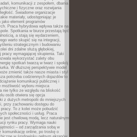
zadań, komunikacji z zespołem, dbania
ychiczne i fizyczne oraz rozwijania
dległość. Świadome organizacje
takie materiały, udostępniając je
 jako element programów
ych. Praca hybrydowa wpływa także na
spole. Spotkania w biurze przestają być
lnością, a stają się wydarzeniem,
ego warto skupić się na integracji,
śleniu strategicznym i budowaniu
olei dni zdalne służą głębokiej,
j pracy wymagającej skupienia. Taki
pozwala wykorzystać zalety obu
nergię spotkań twarzą w twarz i spokój
urka. W dłuższej perspektywie model
oże zmienić także nasze miasta i styl
sza potrzeba codziennych dojazdów to
ciążenie komunikacji publicznej i
że możliwość wyboru miejsca
 nie tylko ze względu na bliskość
elu osób otwiera się opcja
i z dużych metropolii do mniejszych
i, przy zachowaniu dostępu do
j pracy. To z kolei może pobudzić
nych społeczności i usług. Praca
e jest chwilową modą, lecz naturalnym
ucji rynku pracy. Wymaga nauki
jętności – od zarządzania sobą w
z komunikację online, po troskę o
chiczne w środowisku pełnym ekranów.