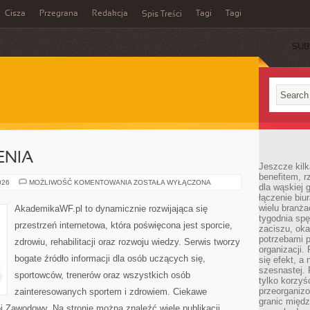
Cisza
Przegrana
Redakcja
Tagi
Tagi
Spis Treści
SUB
ENIA
Jeszcze kilk
benefitem, 
TRENING
026
MOŻLIWOŚĆ KOMENTOWANIA
ZOSTAŁA WYŁĄCZONA
dla wąskiej 
I
łączenie biu
ĆWICZENIA
wielu branż
AkademikaWF.pl to dynamicznie rozwijająca się
tygodnia sp
przestrzeń internetowa, która poświęcona jest sporcie,
zaciszu, ok
potrzebami 
zdrowiu, rehabilitacji oraz rozwoju wiedzy. Serwis tworzy
organizacji.
bogate źródło informacji dla osób uczących się,
się efekt, a
szesnastej. 
sportowców, trenerów oraz wszystkich osób
tylko korzyś
przeorganizo
zainteresowanych sportem i zdrowiem. Ciekawe
granic międ
ój Zawodowy. Na stronie można znaleźć wiele publikacji