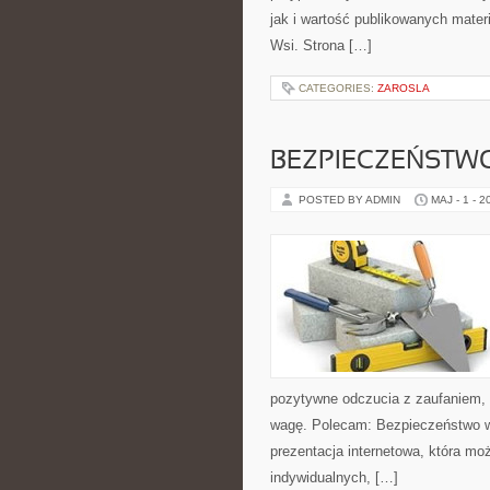
jak i wartość publikowanych materi
Wsi. Strona […]
CATEGORIES:
ZAROSLA
BEZPIECZEŃSTWO
POSTED BY ADMIN
MAJ - 1 - 2
pozytywne odczucia z zaufaniem, 
wagę. Polecam: Bezpieczeństwo w
prezentacja internetowa, która mo
indywidualnych, […]