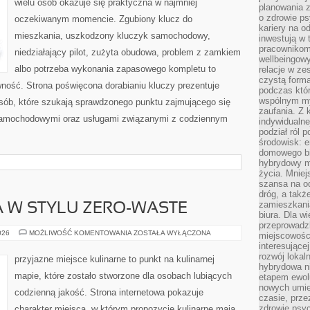
wielu osób okazuje się praktyczna w najmniej
planowania 
o zdrowie ps
oczekiwanym momencie. Zgubiony klucz do
kariery na o
mieszkania, uszkodzony kluczyk samochodowy,
inwestują w 
pracownikom
niedziałający pilot, zużyta obudowa, problem z zamkiem
wellbeingow
albo potrzeba wykonania zapasowego kompletu to
relacje w ze
czystą forma
awność. Strona poświęcona dorabianiu kluczy prezentuje
podczas któr
wspólnym my
osób, które szukają sprawdzonego punktu zajmującego się
zaufania. Z k
samochodowymi oraz usługami związanymi z codziennym
indywidualne
podział ról 
środowisk: e
domowego bi
hybrydowy m
życia. Mniej
szansa na od
dróg, a tak
zamieszkania
 W STYLU ZERO-WASTE
biura. Dla wi
przeprowadzk
KUCHNIA
026
MOŻLIWOŚĆ KOMENTOWANIA
ZOSTAŁA WYŁĄCZONA
miejscowośc
ŚWIATA
interesujące
W
STYLU
rozwój lokal
przyjazne miejsce kulinarne to punkt na kulinarnej
ZERO-
hybrydowa ni
WASTE
mapie, które zostało stworzone dla osobach lubiących
etapem ewol
nowych umie
codzienną jakość. Strona internetowa pokazuje
czasie, prze
zdrowie psy
charakter miejsca, w którym propozycje kulinarne mają