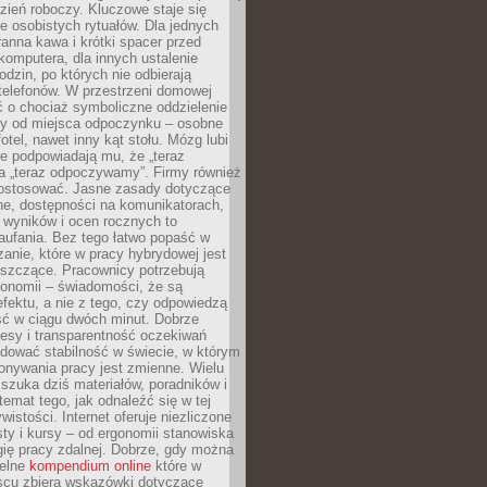
zień roboczy. Kluczowe staje się
 osobistych rytuałów. Dla jednych
ranna kawa i krótki spacer przed
omputera, dla innych ustalenie
dzin, po których nie odbierają
telefonów. W przestrzeni domowej
 o chociaż symboliczne oddzielenie
cy od miejsca odpoczynku – osobne
fotel, nawet inny kąt stołu. Mózg lubi
re podpowiadają mu, że „teraz
a „teraz odpoczywamy”. Firmy również
ostosować. Jasne zasady dotyczące
ne, dostępności na komunikatorach,
 wyników i ocen rocznych to
aufania. Bez tego łatwo popaść w
anie, które w pracy hybrydowej jest
iszczące. Pracownicy potrzebują
tonomii – świadomości, że są
 efektu, a nie z tego, czy odpowiedzą
ć w ciągu dwóch minut. Dobrze
esy i transparentność oczekiwań
dować stabilność w świecie, w którym
onywania pracy jest zmienne. Wielu
 szuka dziś materiałów, poradników i
 temat tego, jak odnaleźć się w tej
wistości. Internet oferuje niezliczone
sty i kursy – od ergonomii stanowiska
ię pracy zdalnej. Dobrze, gdy można
telne
kompendium online
które w
scu zbiera wskazówki dotyczące