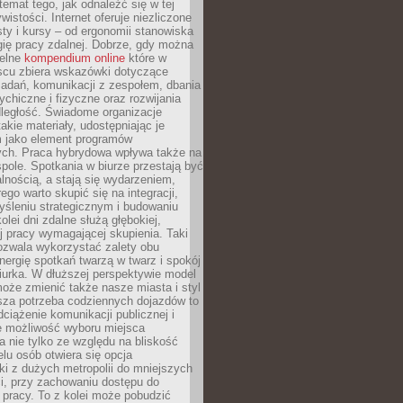
 temat tego, jak odnaleźć się w tej
wistości. Internet oferuje niezliczone
sty i kursy – od ergonomii stanowiska
ię pracy zdalnej. Dobrze, gdy można
telne
kompendium online
które w
scu zbiera wskazówki dotyczące
zadań, komunikacji z zespołem, dbania
ychiczne i fizyczne oraz rozwijania
dległość. Świadome organizacje
takie materiały, udostępniając je
 jako element programów
ych. Praca hybrydowa wpływa także na
spole. Spotkania w biurze przestają być
lnością, a stają się wydarzeniem,
ego warto skupić się na integracji,
śleniu strategicznym i budowaniu
olei dni zdalne służą głębokiej,
j pracy wymagającej skupienia. Taki
pozwala wykorzystać zalety obu
nergię spotkań twarzą w twarz i spokój
urka. W dłuższej perspektywie model
oże zmienić także nasze miasta i styl
sza potrzeba codziennych dojazdów to
ciążenie komunikacji publicznej i
że możliwość wyboru miejsca
 nie tylko ze względu na bliskość
elu osób otwiera się opcja
i z dużych metropolii do mniejszych
i, przy zachowaniu dostępu do
j pracy. To z kolei może pobudzić