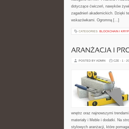
dotyczące ćwiczeń, nawyków żywie
zagadnień akademickich. Dzięki t
wskazówkami. Ogromną […]
CATEGORIES:
BLOCKCHAIN I KRY
ARANŻACJA I P
POSTED BY ADMIN
CZE - 1 - 2
wnętrz oraz najnowszymi trendami 
materiały i Meble i dodatki. Na s
stylowych aranżacji, które pomaga