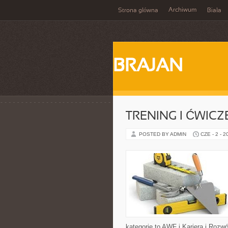
Archiwum
Strona główna
Biała
BRAJAN
TRENING I ĆWICZ
POSTED BY ADMIN
CZE - 2 - 2
kategorie to AWF i Kariera i Rozw