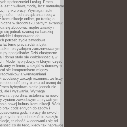
nych społeczności i usług. Praca
e jest chwilową modą, lecz naturalnym
ucji rynku pracy. Wymaga nauki
jętności – od zarządzania sobą w
z komunikację online, po troskę o
chiczne w środowisku pełnym ekranów.
uda się zbudować mądre zasady i
aje się jednak szansą na bardziej
ludzkie i dopasowane do
ych potrzeb życie zawodowe.
a lat temu praca zdalna była
rzadkim przywilejem zarezerwowanym
grupy specjalistów. Dziś elastyczne
ra i domu stało się codziennością w
ach. Model hybrydowy, w którym część
ędzamy w firmie, a część w domowym
azał się kompromisem między
pracowników a wymaganiami
 Pracodawcy zaczęli rozumieć, że liczy
 nie obecność przy biurku od ósmej do
Praca hybrydowa niesie jednak nie
ci, ale i wyzwania. Wymaga
wania trybu dnia, ustalenia na nowo
zy życiem zawodowym a prywatnym
nia nowej kultury komunikacji. Wielu
ło brak codziennych dojazdów i
opasowania godzin pracy do swoich
gicznych, ale jednocześnie zaczęło
lację, trudność w oderwaniu się od
jasność co do tego, kiedy tak naprawdę