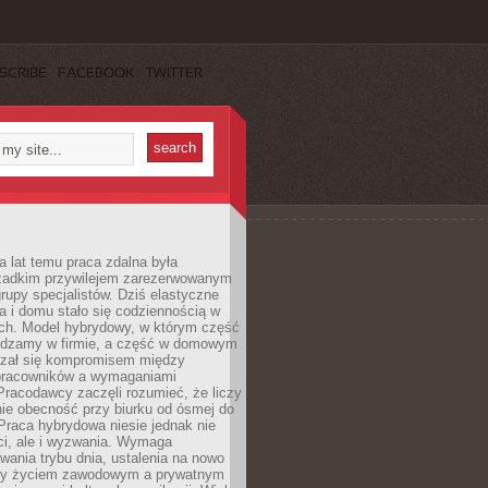
SCRIBE
FACEBOOK
TWITTER
a lat temu praca zdalna była
rzadkim przywilejem zarezerwowanym
grupy specjalistów. Dziś elastyczne
ra i domu stało się codziennością w
ach. Model hybrydowy, w którym część
ędzamy w firmie, a część w domowym
azał się kompromisem między
pracowników a wymaganiami
 Pracodawcy zaczęli rozumieć, że liczy
 nie obecność przy biurku od ósmej do
Praca hybrydowa niesie jednak nie
ci, ale i wyzwania. Wymaga
wania trybu dnia, ustalenia na nowo
zy życiem zawodowym a prywatnym