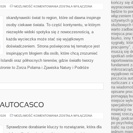
kończy się d
PYTANIA
 2026
MOŻLIWOŚĆ KOMENTOWANIA
ZOSTAŁA WYŁĄCZONA
wypracowanie
OD
będzie to po
CZYTELNIKÓW
włączeniem k
skandynawski świat to region, które od dawna inspiruje
sztywnych go
osoby ciekawe świata. To część kontynentu, w którym
służbowych 
warto zadbać
niezwykłe widoki spotyka się z nowoczesnością, a
miejsca pra
biurko, inny 
każda wycieczka może stać się wyjątkowym
sygnały, któ
doświadczeniem. Strona poświęcona tej tematyce jest
pracujemy”, 
muszą się d
inspirującym blogiem dla osób, które chcą zrozumieć
spotkań onli
, Islandii oraz północnych terenów, gdzie światło tworzy
raportowania
fundament z
tronie to Zorza Polarna i Zjawiska Natury i Podróże
mikrozarządz
wyjątkowo n
poczucia au
rozliczani z
na wiadomoś
opisane proc
pomagają bu
miejsce wyk
I AUTOCASCO
specjalistów
inspiracji na
nowej rzeczy
UBEZPIECZENIA
 2026
MOŻLIWOŚĆ KOMENTOWANIA
ZOSTAŁA WYŁĄCZONA
blogi, podca
I
AUTOCASCO
po psycholog
Sprawdzone dorabianie kluczy to rozwiązanie, która dla
trafić na rze
jednym miej