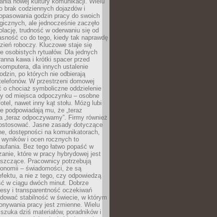
nia nowej kultury komunikacji. Wielu
ło brak codziennych dojazdów i
opasowania godzin pracy do swoich
gicznych, ale jednocześnie zaczęło
lację, trudność w oderwaniu się od
jasność co do tego, kiedy tak naprawdę
zień roboczy. Kluczowe staje się
 osobistych rytuałów. Dla jednych
ranna kawa i krótki spacer przed
omputera, dla innych ustalenie
dzin, po których nie odbierają
telefonów. W przestrzeni domowej
 o chociaż symboliczne oddzielenie
cy od miejsca odpoczynku – osobne
fotel, nawet inny kąt stołu. Mózg lubi
re podpowiadają mu, że „teraz
a „teraz odpoczywamy”. Firmy również
ostosować. Jasne zasady dotyczące
ne, dostępności na komunikatorach,
 wyników i ocen rocznych to
aufania. Bez tego łatwo popaść w
anie, które w pracy hybrydowej jest
iszczące. Pracownicy potrzebują
tonomii – świadomości, że są
 efektu, a nie z tego, czy odpowiedzą
ć w ciągu dwóch minut. Dobrze
esy i transparentność oczekiwań
dować stabilność w świecie, w którym
onywania pracy jest zmienne. Wielu
 szuka dziś materiałów, poradników i