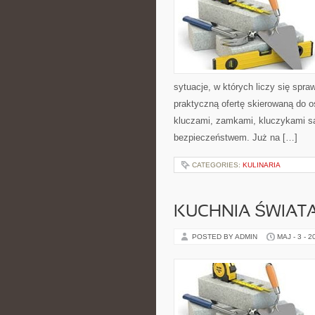
sytuacje, w których liczy się spr
praktyczną ofertę skierowaną do 
kluczami, zamkami, kluczykami 
bezpieczeństwem. Już na […]
CATEGORIES:
KULINARIA
KUCHNIA ŚWIATA
POSTED BY ADMIN
MAJ - 3 - 2