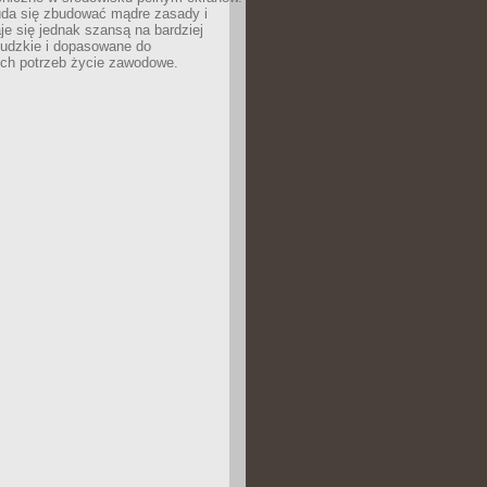
uda się zbudować mądre zasady i
aje się jednak szansą na bardziej
ludzkie i dopasowane do
ych potrzeb życie zawodowe.