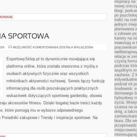
inspiracji na
nowej rzeczy
blogi, podca
po psycholog
OROWANE
trafić na rze
jednym miej
planowania 
o zdrowie ps
IZNA SPORTOWA
kariery na o
inwestują w 
pracownikom
LEGINSY
026
MOŻLIWOŚĆ KOMENTOWANIA
ZOSTAŁA WYŁĄCZONA
I
wellbeingow
BIELIZNA
relacje w ze
SPORTOWA
EsportowySklep.pl to dynamicznie rozwijająca się
czystą forma
podczas któr
platforma online, która została stworzona z myślą o
wspólnym my
osobach aktywnych fizycznie oraz wszystkich
zaufania. Z k
indywidualne
miłośnikach aktywności ruchowej. Serwis łączy funkcję
podział ról 
informacyjną dla osób poszukujących praktycznych
środowisk: e
domowego bi
wskazówek dotyczących sportowej garderoby, obuwia
hybrydowy m
życia. Mniej
aju akcesoriów fitness. Dzięki bogatej bazie treści każdy
szansa na od
cje, które pomogą mu w wyborze odpowiedniego
dróg, a tak
zamieszkania
Poradniki zakupowe i Trendy i inspiracje sportowe. Na
biura. Dla wi
przeprowadzk
miejscowośc
interesujące
JNE