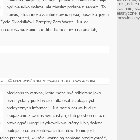
Tam, gdzie 
być nie tylko świeże, ale również podane z sercem. To
zaufanie, st
elastyczne, 
serwis, która może zainteresować gości, poszukujących
indywidualn
 Życie Składników i Przepisy Zero-Waste. Już od
 odnieść wrażenie, że Bibi Bistro stawia na prostotę
ŻYCIE
026
MOŻLIWOŚĆ KOMENTOWANIA
ZOSTAŁA WYŁĄCZONA
NA
WSI
Madlennn to witryna, które może być odbierane jako
przemyślany punkt w sieci dla osób szukających
praktycznych informacji. Już sama nazwa buduje
skojarzenie z czymś wyrazistym, dlatego strona może
przyciągać uwagę użytkowników, którzy lubią świeże
podejście do prezentowania tematów. To nie jest
ytelna przestrzeń, w której ważne są zarówno przejrzystość,