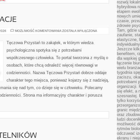
rozwój lokal
hybrydowa ni
etapem ewol
nowych umie
RACJE
czasie, prze
zdrowie psy
Tam, gdzie 
HISTORIE
 2026
MOŻLIWOŚĆ KOMENTOWANIA
ZOSTAŁA WYŁĄCZONA
I
zaufanie, st
INSPIRACJE
elastyczne, 
Tęczowa Przystań to zakątek, w którym wiedza
indywidualn
Jeszcze kilk
psychologiczna spotyka się z potrzebami
benefitem, 
współczesnego człowieka. To portal tworzona z myślą o
dla wąskiej 
łączenie biu
osobach, które chcą odnaleźć więcej równowagi w
wielu branż
tygodnia sp
codzienności. Nazwa Tęczowa Przystań dobrze oddaje
zaciszu, ok
charakter tego miejsca, ponieważ kojarzy się z nadzieją,
potrzebami 
organizacji.
ymania się nad tym, co dzieje się w człowieku. Polecamy
się efekt, a
odzienności. Strona ma informacyjny charakter i porusza
szesnastej. 
tylko korzyś
przeorganizo
granic międ
oraz zbudowa
ludzi doceni
możliwość d
rytmów biolo
odczuwać izo
YTELNIKÓW
ekranu i nie