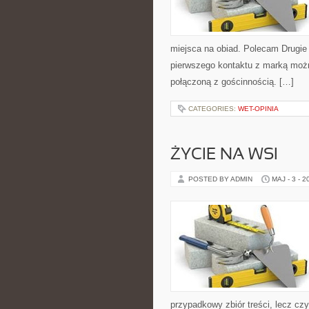
miejsca na obiad. Polecam Drugie
pierwszego kontaktu z marką można
połączoną z gościnnością. […]
CATEGORIES:
WET-OPINIA
ŻYCIE NA WSI
POSTED BY ADMIN
MAJ - 3 - 2
przypadkowy zbiór treści, lecz cz